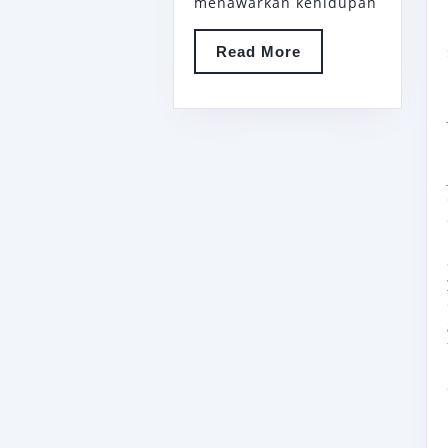
menawarkan kehidupan
Read
Read More
More