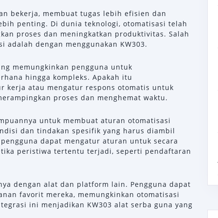
dan bekerja, membuat tugas lebih efisien dan
ih penting. Di dunia teknologi, otomatisasi telah
an proses dan meningkatkan produktivitas. Salah
aksi adalah dengan menggunakan KW303.
 yang memungkinkan pengguna untuk
erhana hingga kompleks. Apakah itu
r kerja atau mengatur respons otomatis untuk
merampingkan proses dan menghemat waktu.
ampuannya untuk membuat aturan otomatisasi
disi dan tindakan spesifik yang harus diambil
a, pengguna dapat mengatur aturan untuk secara
ka peristiwa tertentu terjadi, seperti pendaftaran
inya dengan alat dan platform lain. Pengguna dapat
anan favorit mereka, memungkinkan otomatisasi
tegrasi ini menjadikan KW303 alat serba guna yang