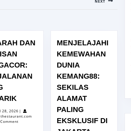
NEXT
Next
post:
ARAH DAN
MENJELAJAHI
ISAN
KEMEWAHAN
GACOR:
DUNIA
JALANAN
KEMANG88:
G
SEKILAS
SEJARAH
ARIK
ALAMAT
DAN
PALING
April
l 28, 2026
|
WARISAN
28,
admin@thestaurant.com
thestaurant.com
EKSKLUSIF DI
BOSGACOR:
2026
 Comment
MENJELAJ