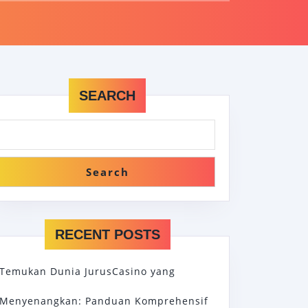
SEARCH
Search
RECENT POSTS
Temukan Dunia JurusCasino yang
Menyenangkan: Panduan Komprehensif