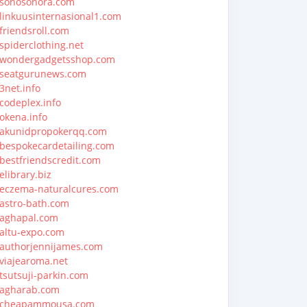
sonosonora.com
linkuusinternasional1.com
friendsroll.com
spiderclothing.net
wondergadgetsshop.com
seatgurunews.com
3net.info
codeplex.info
okena.info
akunidpropokerqq.com
bespokecardetailing.com
bestfriendscredit.com
elibrary.biz
eczema-naturalcures.com
astro-bath.com
aghapal.com
altu-expo.com
authorjennijames.com
viajearoma.net
tsutsuji-parkin.com
agharab.com
cheapammousa.com