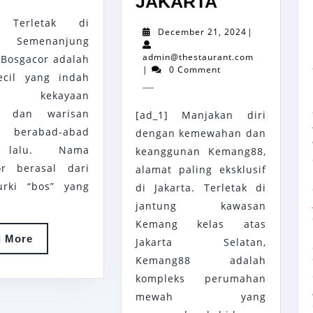
PERJALANAN
JAKARTA
KEMEWAH
om
YANG
] Terletak di
December
December 21, 2024
|
DUNIA
MENARIK
g Semenanjung
21,
KEMANG88
2024
admin@thest
admin@thestaurant.com
 Bosgacor adalah
|
0 Comment
ecil yang indah
SEKILAS
an kekayaan
ALAMAT
h dan warisan
[ad_1] Manjakan diri
PALING
 berabad-abad
dengan kemewahan dan
EKSKLUSI
 lalu. Nama
keanggunan Kemang88,
DI
or berasal dari
alamat paling eksklusif
JAKARTA
urki “bos” yang
di Jakarta. Terletak di
jantung kawasan
Kemang kelas atas
Read
d More
Jakarta Selatan,
More
Kemang88 adalah
kompleks perumahan
mewah yang