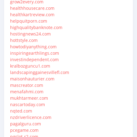
grow2every.com
healthhousecare.com
healthkartreview.com
helpquitporn.com
highqualitybanknote.com
hostingnews24.com
hottstyle.com
howtodiyanything.com
inspiringearthlings.com
investindependent.com
kralbozguncu1.com
landscapinggainesvillefl.com
maisonhauturier.com
mascreator.com
menafahmi.com
mukhtarmeer.com
nascartoday.com
nqted.com
nzdriverlicence.com
pagalguru.com
pcegame.com
pgslot-r2.com