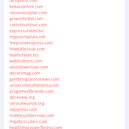
techporfit.com
bekasionline.com
nbusinessplan.com
greenlife360.com
cantshoutitout.com
expressufabet.biz
mypuertoplata.net
thepioneerxpress.com
howtofixissue.com
teamufabet.biz
webfullform.com
allviddownload.com
decorsmag.com
gamblingcasinonews.com
universitiesofamerica.net
progameofbrands.com
qbreview.org
servicewueste.org
zippyrevs.com
matkanumbernow.com
myjobcirculars.com
healthmoreoverfitness.com