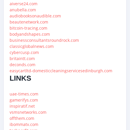
aiverse24.com
anubella.com
audiobooksonaudible.com
beautenetwork.com
bitcoin-tracing.com
bodyandshapes.com
businessconsultantsroundrock.com
classicglobalnews.com
cybercusp.com
britaintt.com
deconds.com
easycartltd-domesticcleaningservicesedinburgh.com
LINKS
uae-times.com
gamerifys.com
inspiratif.net
vsmsnetworks.com
offthem.com
ibommatv.com