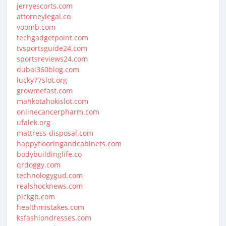
jerryescorts.com
attorneylegal.co
voomb.com
techgadgetpoint.com
tvsportsguide24.com
sportsreviews24.com
dubai360blog.com
lucky77slot.org
growmefast.com
mahkotahokislot.com
onlinecancerpharm.com
ufalek.org
mattress-disposal.com
happyflooringandcabinets.com
bodybuildinglife.co
qrdoggy.com
technologygud.com
realshocknews.com
pickgb.com
healthmistakes.com
ksfashiondresses.com