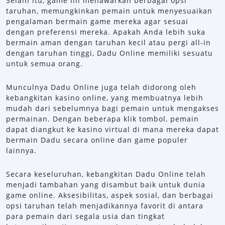
Selain itu, game ini menawarkan berbagai opsi
taruhan, memungkinkan pemain untuk menyesuaikan
pengalaman bermain game mereka agar sesuai
dengan preferensi mereka. Apakah Anda lebih suka
bermain aman dengan taruhan kecil atau pergi all-in
dengan taruhan tinggi, Dadu Online memiliki sesuatu
untuk semua orang.
Munculnya Dadu Online juga telah didorong oleh
kebangkitan kasino online, yang membuatnya lebih
mudah dari sebelumnya bagi pemain untuk mengakses
permainan. Dengan beberapa klik tombol, pemain
dapat diangkut ke kasino virtual di mana mereka dapat
bermain Dadu secara online dan game populer
lainnya.
Secara keseluruhan, kebangkitan Dadu Online telah
menjadi tambahan yang disambut baik untuk dunia
game online. Aksesibilitas, aspek sosial, dan berbagai
opsi taruhan telah menjadikannya favorit di antara
para pemain dari segala usia dan tingkat