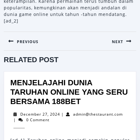
keterampilan. Karena permainan terus tumbuh dalam
popularitas, kemungkinan akan menjadi andalan di
dunia game online untuk tahun -tahun mendatang.
[ad_2]
POST
PREVIOUS
NEXT
NAVIGATION
Previous
Next
RELATED POST
post:
post:
MENJELAJAHI DUNIA
TARUHAN ONLINE YANG SERU
MENJELAJAHI
BERSAMA 188BET
DUNIA
December
admin@t
December 27, 2024
|
admin@thestaurant.com
TARUHAN
27,
|
0 Comment
2024
ONLINE
YANG