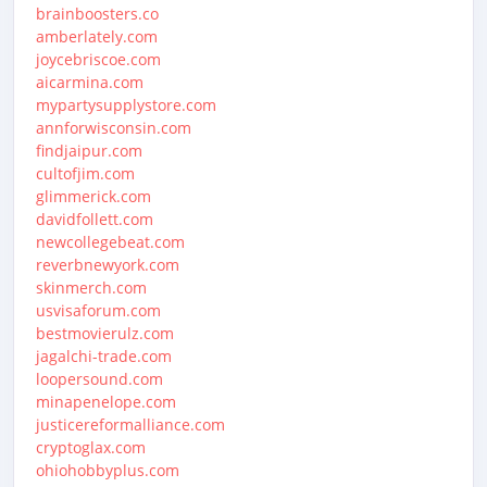
brainboosters.co
amberlately.com
joycebriscoe.com
aicarmina.com
mypartysupplystore.com
annforwisconsin.com
findjaipur.com
cultofjim.com
glimmerick.com
davidfollett.com
newcollegebeat.com
reverbnewyork.com
skinmerch.com
usvisaforum.com
bestmovierulz.com
jagalchi-trade.com
loopersound.com
minapenelope.com
justicereformalliance.com
cryptoglax.com
ohiohobbyplus.com