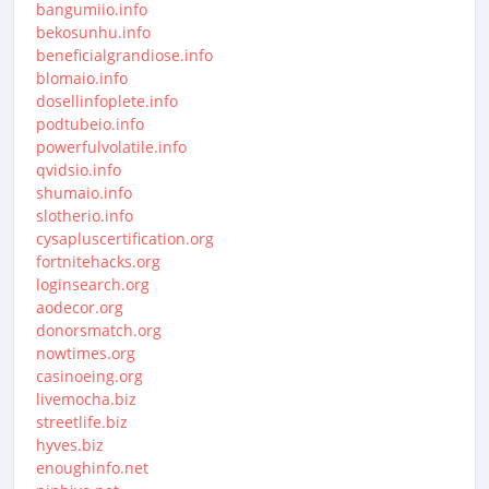
bangumiio.info
bekosunhu.info
beneficialgrandiose.info
blomaio.info
dosellinfoplete.info
podtubeio.info
powerfulvolatile.info
qvidsio.info
shumaio.info
slotherio.info
cysapluscertification.org
fortnitehacks.org
loginsearch.org
aodecor.org
donorsmatch.org
nowtimes.org
casinoeing.org
livemocha.biz
streetlife.biz
hyves.biz
enoughinfo.net