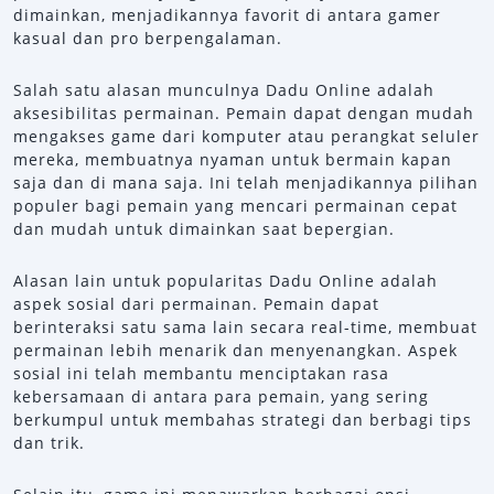
dimainkan, menjadikannya favorit di antara gamer
kasual dan pro berpengalaman.
Salah satu alasan munculnya Dadu Online adalah
aksesibilitas permainan. Pemain dapat dengan mudah
mengakses game dari komputer atau perangkat seluler
mereka, membuatnya nyaman untuk bermain kapan
saja dan di mana saja. Ini telah menjadikannya pilihan
populer bagi pemain yang mencari permainan cepat
dan mudah untuk dimainkan saat bepergian.
Alasan lain untuk popularitas Dadu Online adalah
aspek sosial dari permainan. Pemain dapat
berinteraksi satu sama lain secara real-time, membuat
permainan lebih menarik dan menyenangkan. Aspek
sosial ini telah membantu menciptakan rasa
kebersamaan di antara para pemain, yang sering
berkumpul untuk membahas strategi dan berbagi tips
dan trik.