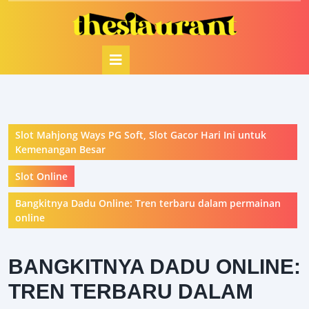
Skip
to
content
Open
Button
Slot Mahjong Ways PG Soft, Slot Gacor Hari Ini untuk
Kemenangan Besar
Slot Online
Bangkitnya Dadu Online: Tren terbaru dalam permainan
online
BANGKITNYA DADU ONLINE:
TREN TERBARU DALAM