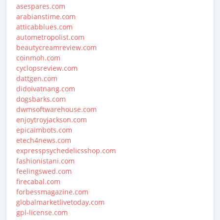
asespares.com
arabianstime.com
atticabblues.com
autometropolist.com
beautycreamreview.com
coinmoh.com
cyclopsreview.com
dattgen.com
didoivatnang.com
dogsbarks.com
dwmsoftwarehouse.com
enjoytroyjackson.com
epicaimbots.com
etech4news.com
expresspsychedelicsshop.com
fashionistani.com
feelingswed.com
firecabal.com
forbessmagazine.com
globalmarketlivetoday.com
gpl-license.com