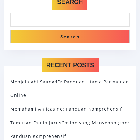
SEARCH
Search
RECENT POSTS
Menjelajahi Saung4D: Panduan Utama Permainan
Online
Memahami Ahlicasino: Panduan Komprehensif
Temukan Dunia JurusCasino yang Menyenangkan:
Panduan Komprehensif