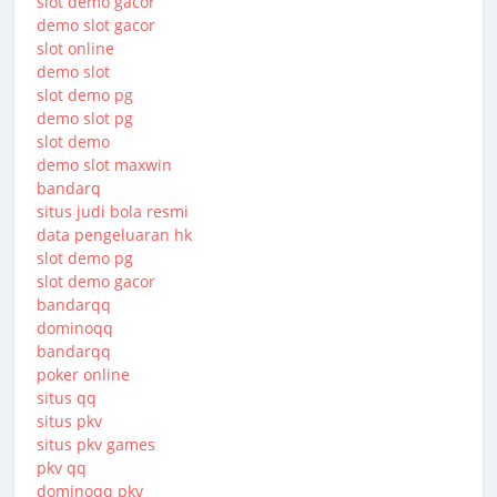
slot demo gacor
demo slot gacor
slot online
demo slot
slot demo pg
demo slot pg
slot demo
demo slot maxwin
bandarq
situs judi bola resmi
data pengeluaran hk
slot demo pg
slot demo gacor
bandarqq
dominoqq
bandarqq
poker online
situs qq
situs pkv
situs pkv games
pkv qq
dominoqq pkv