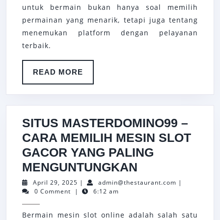
GAMES
untuk bermain bukan hanya soal memilih
PANDUAN
permainan yang menarik, tetapi juga tentang
menemukan platform dengan pelayanan
MENEMUKAN
terbaik.
PLATFORM
DENGAN
READ
READ MORE
PELAYANAN
MORE
TERBAIK
SITUS MASTERDOMINO99 –
CARA MEMILIH MESIN SLOT
GACOR YANG PALING
SITUS
MENGUNTUNGKAN
MASTERDOMI
April
admin@thest
April 29, 2025
|
admin@thestaurant.com
|
29,
0 Comment
|
6:12 am
–
2025
CARA
Bermain mesin slot online adalah salah satu