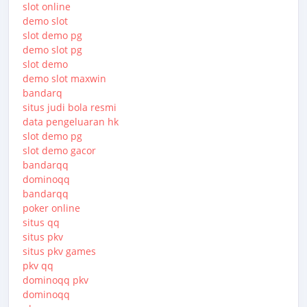
slot online
demo slot
slot demo pg
demo slot pg
slot demo
demo slot maxwin
bandarq
situs judi bola resmi
data pengeluaran hk
slot demo pg
slot demo gacor
bandarqq
dominoqq
bandarqq
poker online
situs qq
situs pkv
situs pkv games
pkv qq
dominoqq pkv
dominoqq