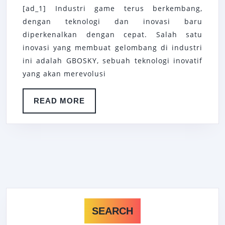
DI
[ad_1] Industri game terus berkembang,
BALIK
dengan teknologi dan inovasi baru
GBOSKY:
diperkenalkan dengan cepat. Salah satu
PENGUBAH
inovasi yang membuat gelombang di industri
ini adalah GBOSKY, sebuah teknologi inovatif
GAME
yang akan merevolusi
DI
INDUSTRI
READ
READ MORE
MORE
SEARCH