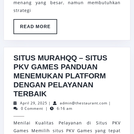
menang yang besar, namun membutuhkan
SETIAP
strategi
TARUHAN
READ
READ MORE
MORE
SITUS MURAHQQ – SITUS
PKV GAMES PANDUAN
MENEMUKAN PLATFORM
DENGAN PELAYANAN
SITUS
TERBAIK
MURAHQQ
April
admin@thest
April 29, 2025
|
admin@thestaurant.com
|
29,
0 Comment
|
6:16 am
–
2025
SITUS
Menilai Kualitas Pelayanan di Situs PKV
PKV
Games Memilih situs PKV Games yang tepat