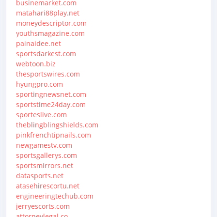
businemarket.com
matahari88play.net
moneydescriptor.com
youthsmagazine.com
painaidee.net
sportsdarkest.com
webtoon.biz
thesportswires.com
hyungpro.com
sportingnewsnet.com
sportstime24day.com
sporteslive.com
theblingblingshields.com
pinkfrenchtipnails.com
newgamestv.com
sportsgallerys.com
sportsmirrors.net
datasports.net
atasehirescortu.net
engineeringtechub.com
jerryescorts.com
attorneylegal.co