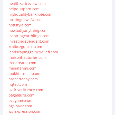
healthkartreview.com
helpquitporn.com
highqualitybanknote.com
hostingnews24.com
hottstyle.com
howtodiyanything.com
inspiringearthlings.com
investindependent.com
kralbozguncu1.com
landscapinggainesvillefl.com
maisonhauturier.com
mascreator.com
menafahmi.com
mukhtarmeer.com
nascartoday.com
nqted.com
nzdriverlicence.com
pagalguru.com
pcegame.com
pgslot-r2.com
ws-expression.com