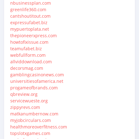
nbusinessplan.com
greenlife360.com
cantshoutitout.com
expressufabet.biz
mypuertoplata.net
thepioneerxpress.com
howtofixissue.com
teamufabet.biz
webfullform.com
allviddownload.com
decorsmag.com
gamblingcasinonews.com
universitiesofamerica.net
progameofbrands.com
qbreview.org
servicewueste.org
zippyrevs.com
matkanumbernow.com
myjobcirculars.com
healthmoreoverfitness.com
topslotxgames.com