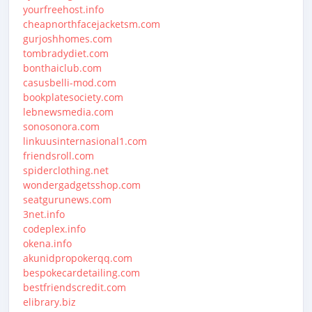
yourfreehost.info
cheapnorthfacejacketsm.com
gurjoshhomes.com
tombradydiet.com
bonthaiclub.com
casusbelli-mod.com
bookplatesociety.com
lebnewsmedia.com
sonosonora.com
linkuusinternasional1.com
friendsroll.com
spiderclothing.net
wondergadgetsshop.com
seatgurunews.com
3net.info
codeplex.info
okena.info
akunidpropokerqq.com
bespokecardetailing.com
bestfriendscredit.com
elibrary.biz