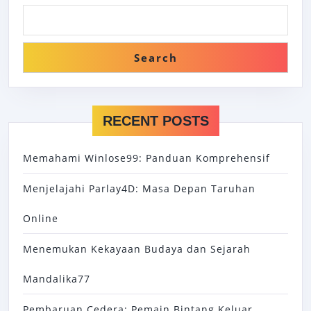
Search
RECENT POSTS
Memahami Winlose99: Panduan Komprehensif
Menjelajahi Parlay4D: Masa Depan Taruhan
Online
Menemukan Kekayaan Budaya dan Sejarah
Mandalika77
Pembaruan Cedera: Pemain Bintang Keluar