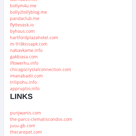
bollym4u.me
bolly2tollyblog.me
pandaclub.me
flyttevask.io
byhous.com
hartfordplazahotel.com
m-918kissapk.com
nabavkame.info
gakbiasa.com
iflowerhu.info
chicagocrystalconnection.com
imanabadii.com
trilipohu.info
appruptio.info
LINKS
punjwanis.com
the-parcs-clematiscondos.com
jusu-gb.com
thecarepet.com