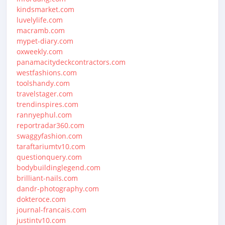
kindsmarket.com
luvelylife.com
macramb.com
mypet-diary.com
oxweekly.com
panamacitydeckcontractors.com
westfashions.com
toolshandy.com
travelstager.com
trendinspires.com
rannyephul.com
reportradar360.com
swaggyfashion.com
taraftariumtv10.com
questionquery.com
bodybuildinglegend.com
brilliant-nails.com
dandr-photography.com
dokteroce.com
journal-francais.com
justintv10.com