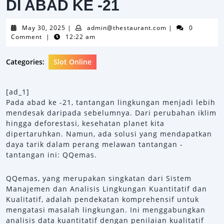
DI ABAD KE -21
May
admin@thestaura
May 30, 2025
|
admin@thestaurant.com
|
0
30,
Comment
|
12:22 am
2025
Categories:
Slot Online
[ad_1]
Pada abad ke -21, tantangan lingkungan menjadi lebih
mendesak daripada sebelumnya. Dari perubahan iklim
hingga deforestasi, kesehatan planet kita
dipertaruhkan. Namun, ada solusi yang mendapatkan
daya tarik dalam perang melawan tantangan -
tantangan ini: QQemas.
QQemas, yang merupakan singkatan dari Sistem
Manajemen dan Analisis Lingkungan Kuantitatif dan
Kualitatif, adalah pendekatan komprehensif untuk
mengatasi masalah lingkungan. Ini menggabungkan
analisis data kuantitatif dengan penilaian kualitatif