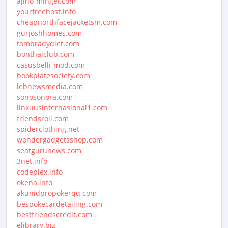
ajino-mingei.com
yourfreehost.info
cheapnorthfacejacketsm.com
gurjoshhomes.com
tombradydiet.com
bonthaiclub.com
casusbelli-mod.com
bookplatesociety.com
lebnewsmedia.com
sonosonora.com
linkuusinternasional1.com
friendsroll.com
spiderclothing.net
wondergadgetsshop.com
seatgurunews.com
3net.info
codeplex.info
okena.info
akunidpropokerqq.com
bespokecardetailing.com
bestfriendscredit.com
elibrary.biz