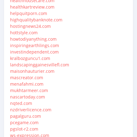
healthhousecare.com
healthkartreview.com
helpquitporn.com
highqualitybanknote.com
hostingnews24.com
hottstyle.com
howtodiyanything.com
inspiringearthlings.com
investindependent.com
kralbozguncu1.com
landscapinggainesvillefl.com
maisonhauturier.com
mascreator.com
menafahmi.com
mukhtarmeer.com
nascartoday.com
nqted.com
nzdriverlicence.com
pagalguru.com
pcegame.com
pgslot-r2.com
ws-expression.com