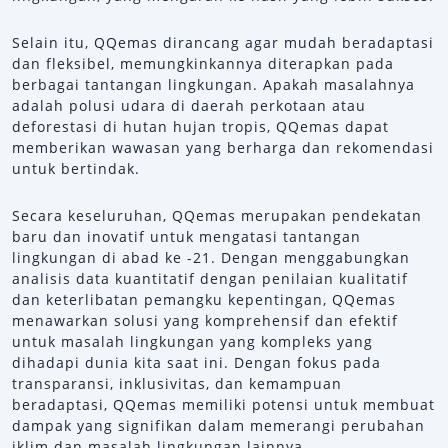
Selain itu, QQemas dirancang agar mudah beradaptasi
dan fleksibel, memungkinkannya diterapkan pada
berbagai tantangan lingkungan. Apakah masalahnya
adalah polusi udara di daerah perkotaan atau
deforestasi di hutan hujan tropis, QQemas dapat
memberikan wawasan yang berharga dan rekomendasi
untuk bertindak.
Secara keseluruhan, QQemas merupakan pendekatan
baru dan inovatif untuk mengatasi tantangan
lingkungan di abad ke -21. Dengan menggabungkan
analisis data kuantitatif dengan penilaian kualitatif
dan keterlibatan pemangku kepentingan, QQemas
menawarkan solusi yang komprehensif dan efektif
untuk masalah lingkungan yang kompleks yang
dihadapi dunia kita saat ini. Dengan fokus pada
transparansi, inklusivitas, dan kemampuan
beradaptasi, QQemas memiliki potensi untuk membuat
dampak yang signifikan dalam memerangi perubahan
iklim dan masalah lingkungan lainnya.