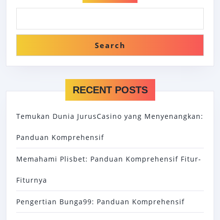
Search
RECENT POSTS
Temukan Dunia JurusCasino yang Menyenangkan:
Panduan Komprehensif
Memahami Plisbet: Panduan Komprehensif Fitur-
Fiturnya
Pengertian Bunga99: Panduan Komprehensif