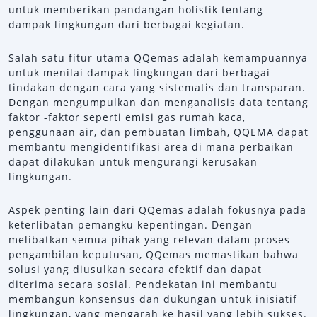
untuk memberikan pandangan holistik tentang
dampak lingkungan dari berbagai kegiatan.
Salah satu fitur utama QQemas adalah kemampuannya
untuk menilai dampak lingkungan dari berbagai
tindakan dengan cara yang sistematis dan transparan.
Dengan mengumpulkan dan menganalisis data tentang
faktor -faktor seperti emisi gas rumah kaca,
penggunaan air, dan pembuatan limbah, QQEMA dapat
membantu mengidentifikasi area di mana perbaikan
dapat dilakukan untuk mengurangi kerusakan
lingkungan.
Aspek penting lain dari QQemas adalah fokusnya pada
keterlibatan pemangku kepentingan. Dengan
melibatkan semua pihak yang relevan dalam proses
pengambilan keputusan, QQemas memastikan bahwa
solusi yang diusulkan secara efektif dan dapat
diterima secara sosial. Pendekatan ini membantu
membangun konsensus dan dukungan untuk inisiatif
lingkungan, yang mengarah ke hasil yang lebih sukses.