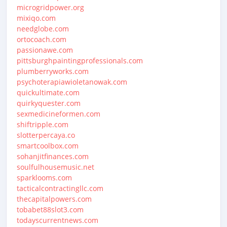
microgridpower.org
mixiqo.com
needglobe.com
ortocoach.com
passionawe.com
pittsburghpaintingprofessionals.com
plumberryworks.com
psychoterapiawioletanowak.com
quickultimate.com
quirkyquester.com
sexmedicineformen.com
shiftripple.com
slotterpercaya.co
smartcoolbox.com
sohanjitfinances.com
soulfulhousemusic.net
sparklooms.com
tacticalcontractingllc.com
thecapitalpowers.com
tobabet88slot3.com
todayscurrentnews.com