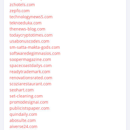
zchotels.com
zepfo.com
technologynews5.com
teknoeduka.com
thenews-blog.com
todaycryptotimes.com
usabonuscodes.com
sm-satta-makta-gods.com
softwaredegimnasios.com
soopermagazine.com
spacecoastdailys.com
readytrademark.com
renovationsrated.com
scoziarestaurant.com
seohart.com
set-cleaning.com
promodesignai.com
publicistspaper.com
quindaily.com
abosulte.com
aiverse24.com