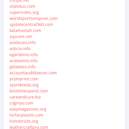
cnhpa.net
sitalotus.com
supernotes.org
worldsportsempires.com
updatecentral360.com
katamastah.com
zqscore.net
aseleraio.info
asticio.info
egardenio.info
arxteamio.info
getalexio.info
accountaudittaxcon.com
prymprint.com
sportkeeda.org
besttimespend.com
careandcure.biz
cogniyo.com
easymagazines.org
hirfanjilasmi.com
hometricks.org
leathercraftpro.com