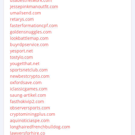
usabestnetwork.com
jessepinkmanoutfit.com
umailsend.com
retarys.com
fasterformationcpf.com
goldensnuggles.com
lookbattlemap.com
buyrdpservice.com
yesport.net
tostylo.com
yougetthat.net
sportsnetclub.com
newbestcrypto.com
oxfordsave.com
iclassicgames.com
saung-artikel.com
fasthokivip2.com
observersports.com
cryptominingplus.com
aquinoticiaspe.com
longhairedfrenchbulldog.com
lawyersforhire.co