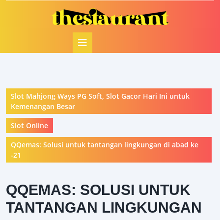
Skip
to
content
Open
Button
Slot Mahjong Ways PG Soft, Slot Gacor Hari Ini untuk
Kemenangan Besar
Slot Online
QQemas: Solusi untuk tantangan lingkungan di abad ke
-21
QQEMAS: SOLUSI UNTUK
TANTANGAN LINGKUNGAN