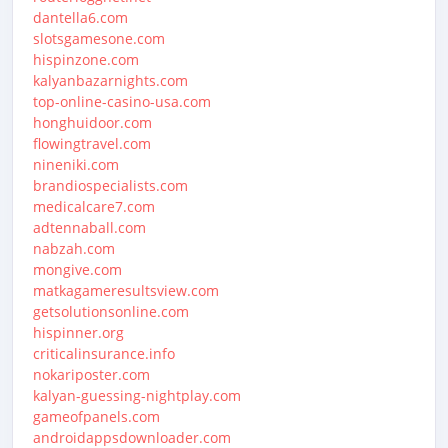
dantella6.com
slotsgamesone.com
hispinzone.com
kalyanbazarnights.com
top-online-casino-usa.com
honghuidoor.com
flowingtravel.com
nineniki.com
brandiospecialists.com
medicalcare7.com
adtennaball.com
nabzah.com
mongive.com
matkagameresultsview.com
getsolutionsonline.com
hispinner.org
criticalinsurance.info
nokariposter.com
kalyan-guessing-nightplay.com
gameofpanels.com
androidappsdownloader.com