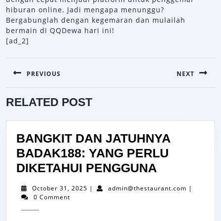
hiburan online. Jadi mengapa menunggu?
Bergabunglah dengan kegemaran dan mulailah
bermain di QQDewa hari ini!
[ad_2]
POST
PREVIOUS
NEXT
NAVIGATION
Previous
Next
RELATED POST
post:
post:
BANGKIT DAN JATUHNYA
BADAK188: YANG PERLU
BANGKIT
DIKETAHUI PENGGUNA
DAN
October
admin@the
October 31, 2025
|
admin@thestaurant.com
|
JATUHNYA
31,
0 Comment
2025
BADAK188