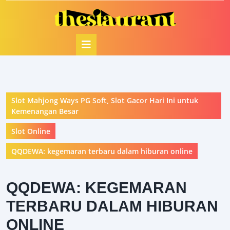
Skip
to
content
Open
Button
Slot Mahjong Ways PG Soft, Slot Gacor Hari Ini untuk
Kemenangan Besar
Slot Online
QQDEWA: kegemaran terbaru dalam hiburan online
QQDEWA: KEGEMARAN
TERBARU DALAM HIBURAN
ONLINE