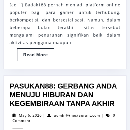
YANG
[ad_1] Badak188 pernah menjadi platform online
PERLU
populer bagi para gamer untuk terhubung,
DIKETAHU
berkompetisi, dan bersosialisasi. Namun, dalam
beberapa bulan terakhir, situs tersebut
PENGGUN
mengalami penurunan signifikan baik dalam
aktivitas pengguna maupun
Read
Read More
More
PASUKAN88: GERBANG ANDA
MENUJU HIBURAN DAN
PAS
KEGEMBIRAAN TANPA AKHIR
GE
May
admin@thestau
May 6, 2026
|
admin@thestaurant.com
|
0
AND
6,
Comment
2026
MEN