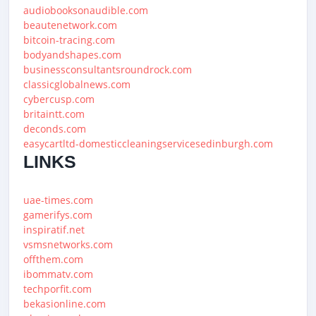
audiobooksonaudible.com
beautenetwork.com
bitcoin-tracing.com
bodyandshapes.com
businessconsultantsroundrock.com
classicglobalnews.com
cybercusp.com
britaintt.com
deconds.com
easycartltd-domesticcleaningservicesedinburgh.com
LINKS
uae-times.com
gamerifys.com
inspiratif.net
vsmsnetworks.com
offthem.com
ibommatv.com
techporfit.com
bekasionline.com