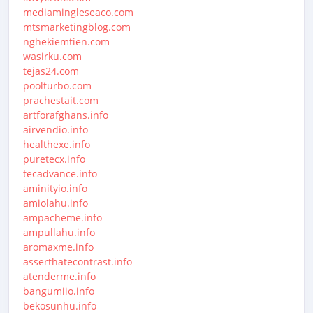
mediamingleseaco.com
mtsmarketingblog.com
nghekiemtien.com
wasirku.com
tejas24.com
poolturbo.com
prachestait.com
artforafghans.info
airvendio.info
healthexe.info
puretecx.info
tecadvance.info
aminityio.info
amiolahu.info
ampacheme.info
ampullahu.info
aromaxme.info
asserthatecontrast.info
atenderme.info
bangumiio.info
bekosunhu.info