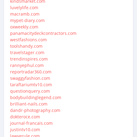
kindsmarket.com
luvelylife.com
macramb.com
mypet-diary.com
oxweekly.com
panamacitydeckcontractors.com
westfashions.com
toolshandy.com
travelstager.com
trendinspires.com
rannyephul.com
reportradar360.com
swaggyfashion.com
taraftariumtv10.com
questionquery.com
bodybuildinglegend.com
brilliant-nails.com
dandr-photography.com
dokteroce.com
journal-francais.com
justintv10.com
lawyerule.com