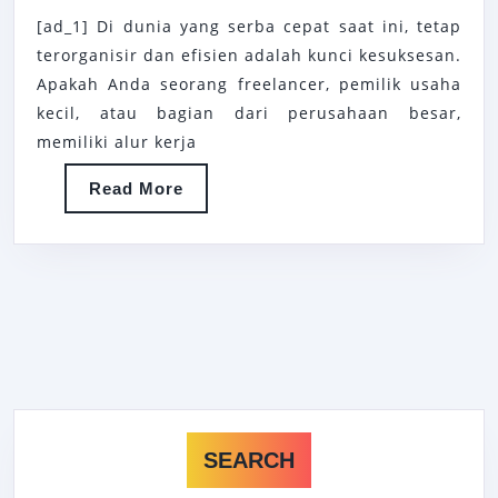
MENYEDERHANAKA
[ad_1] Di dunia yang serba cepat saat ini, tetap
ALUR
terorganisir dan efisien adalah kunci kesuksesan.
KERJA
Apakah Anda seorang freelancer, pemilik usaha
kecil, atau bagian dari perusahaan besar,
ANDA
memiliki alur kerja
Read
Read More
More
SEARCH