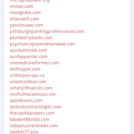
mixiqo.com
needglobe.com
ortocoach.com
passionawe.com
pittsburghpaintingprofessionals.com
plumberryworks.com
psychoterapiawioletanowak.com
quickultimate.com
quirkyquester.com
sexmedicineformen.com
shiftripple.com
slotterpercaya.co
smartcoolbox.com
sohanjitfinances.com
soulfulhousemusic.net
sparklooms.com
tacticalcontractingllc.com
thecapitalpowers.com
tobabet88slot3.com
todayscurrentnews.com
totobet77.asia