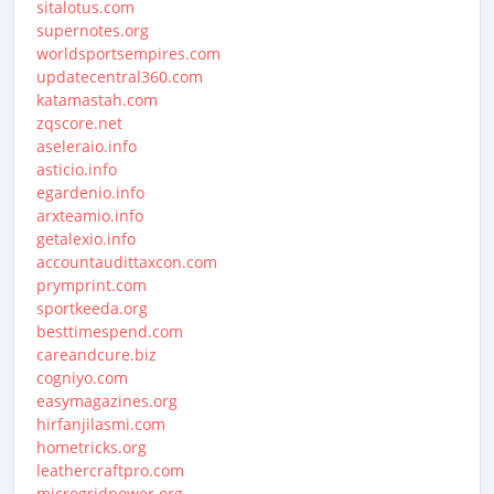
sitalotus.com
supernotes.org
worldsportsempires.com
updatecentral360.com
katamastah.com
zqscore.net
aseleraio.info
asticio.info
egardenio.info
arxteamio.info
getalexio.info
accountaudittaxcon.com
prymprint.com
sportkeeda.org
besttimespend.com
careandcure.biz
cogniyo.com
easymagazines.org
hirfanjilasmi.com
hometricks.org
leathercraftpro.com
microgridpower.org