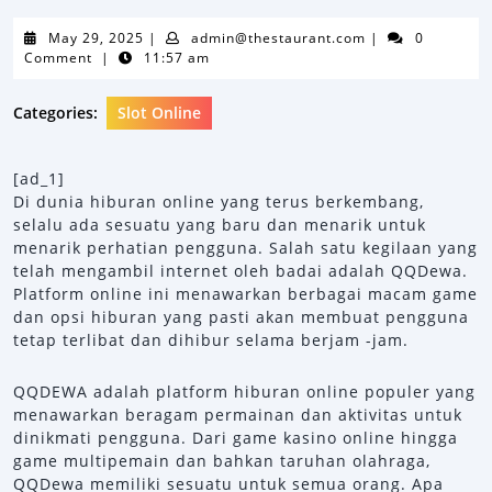
May
admin@thestaura
May 29, 2025
|
admin@thestaurant.com
|
0
29,
Comment
|
11:57 am
2025
Categories:
Slot Online
[ad_1]
Di dunia hiburan online yang terus berkembang,
selalu ada sesuatu yang baru dan menarik untuk
menarik perhatian pengguna. Salah satu kegilaan yang
telah mengambil internet oleh badai adalah QQDewa.
Platform online ini menawarkan berbagai macam game
dan opsi hiburan yang pasti akan membuat pengguna
tetap terlibat dan dihibur selama berjam -jam.
QQDEWA adalah platform hiburan online populer yang
menawarkan beragam permainan dan aktivitas untuk
dinikmati pengguna. Dari game kasino online hingga
game multipemain dan bahkan taruhan olahraga,
QQDewa memiliki sesuatu untuk semua orang. Apa