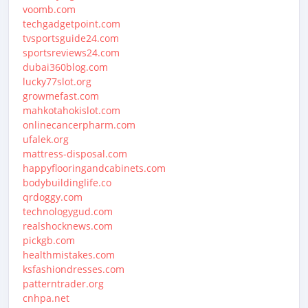
voomb.com
techgadgetpoint.com
tvsportsguide24.com
sportsreviews24.com
dubai360blog.com
lucky77slot.org
growmefast.com
mahkotahokislot.com
onlinecancerpharm.com
ufalek.org
mattress-disposal.com
happyflooringandcabinets.com
bodybuildinglife.co
qrdoggy.com
technologygud.com
realshocknews.com
pickgb.com
healthmistakes.com
ksfashiondresses.com
patterntrader.org
cnhpa.net