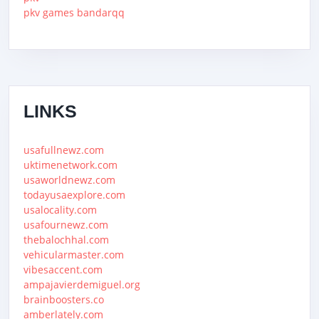
pkv games bandarqq
LINKS
usafullnewz.com
uktimenetwork.com
usaworldnewz.com
todayusaexplore.com
usalocality.com
usafournewz.com
thebalochhal.com
vehicularmaster.com
vibesaccent.com
ampajavierdemiguel.org
brainboosters.co
amberlately.com