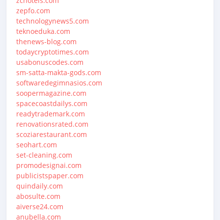
zchotels.com
zepfo.com
technologynews5.com
teknoeduka.com
thenews-blog.com
todaycryptotimes.com
usabonuscodes.com
sm-satta-makta-gods.com
softwaredegimnasios.com
soopermagazine.com
spacecoastdailys.com
readytrademark.com
renovationsrated.com
scoziarestaurant.com
seohart.com
set-cleaning.com
promodesignai.com
publicistspaper.com
quindaily.com
abosulte.com
aiverse24.com
anubella.com