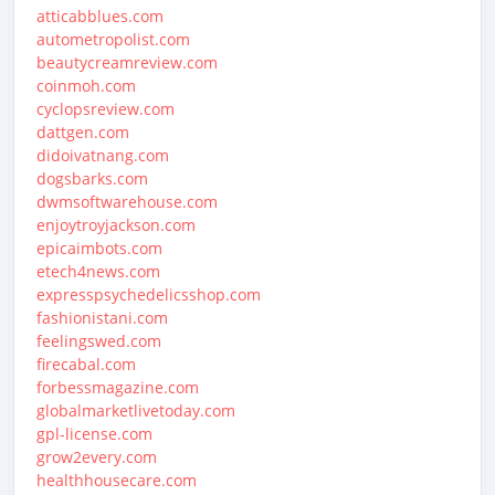
atticabblues.com
autometropolist.com
beautycreamreview.com
coinmoh.com
cyclopsreview.com
dattgen.com
didoivatnang.com
dogsbarks.com
dwmsoftwarehouse.com
enjoytroyjackson.com
epicaimbots.com
etech4news.com
expresspsychedelicsshop.com
fashionistani.com
feelingswed.com
firecabal.com
forbessmagazine.com
globalmarketlivetoday.com
gpl-license.com
grow2every.com
healthhousecare.com