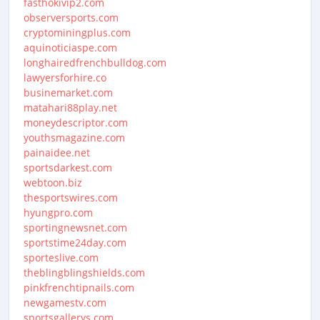
fasthokivip2.com
observersports.com
cryptominingplus.com
aquinoticiaspe.com
longhairedfrenchbulldog.com
lawyersforhire.co
businemarket.com
matahari88play.net
moneydescriptor.com
youthsmagazine.com
painaidee.net
sportsdarkest.com
webtoon.biz
thesportswires.com
hyungpro.com
sportingnewsnet.com
sportstime24day.com
sporteslive.com
theblingblingshields.com
pinkfrenchtipnails.com
newgamestv.com
sportsgallerys.com