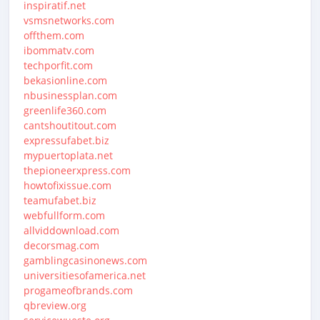
inspiratif.net
vsmsnetworks.com
offthem.com
ibommatv.com
techporfit.com
bekasionline.com
nbusinessplan.com
greenlife360.com
cantshoutitout.com
expressufabet.biz
mypuertoplata.net
thepioneerxpress.com
howtofixissue.com
teamufabet.biz
webfullform.com
allviddownload.com
decorsmag.com
gamblingcasinonews.com
universitiesofamerica.net
progameofbrands.com
qbreview.org