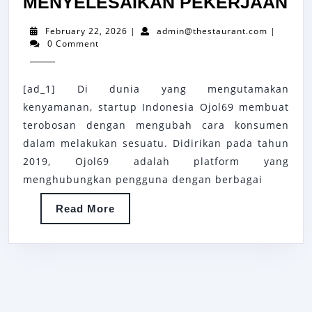
TE
MENYELESAIKAN PEKERJAAN
OJ
February
admin@th
February 22, 2026
|
admin@thestaurant.com
|
ST
22,
0 Comment
2026
IN
YA
[ad_1] Di dunia yang mengutamakan
M
kenyamanan, startup Indonesia Ojol69 membuat
CA
terobosan dengan mengubah cara konsumen
dalam melakukan sesuatu. Didirikan pada tahun
K
2019, Ojol69 adalah platform yang
DA
menghubungkan pengguna dengan berbagai
ME
PE
Read
Read More
More