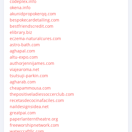
codeplex.info
okena.info
akunidpropokerqq.com
bespokecardetailing.com
bestfriendscredit.com
elibrary.biz
eczema-naturalcures.com
astro-bath.com
aghapal.com
altu-expo.com
authorjennijames.com
viajearoma.net
tsutsuji-parkin.com
agharab.com
cheapammousa.com
thepositiveladiessoccerclub.com
recetasdecocinafaciles.com
naildesignsidea.net
greatpai.com
paperlanterntheatre.org
freeworshipnetwork.com
watercraftllc.com