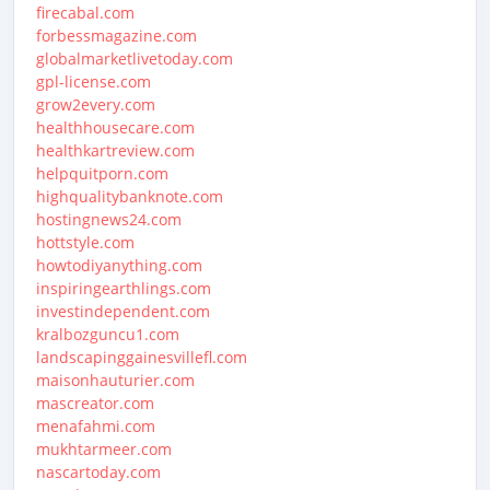
firecabal.com
forbessmagazine.com
globalmarketlivetoday.com
gpl-license.com
grow2every.com
healthhousecare.com
healthkartreview.com
helpquitporn.com
highqualitybanknote.com
hostingnews24.com
hottstyle.com
howtodiyanything.com
inspiringearthlings.com
investindependent.com
kralbozguncu1.com
landscapinggainesvillefl.com
maisonhauturier.com
mascreator.com
menafahmi.com
mukhtarmeer.com
nascartoday.com