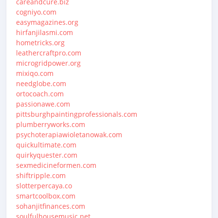
careandcure.biz
cogniyo.com
easymagazines.org
hirfanjilasmi.com
hometricks.org
leathercraftpro.com
microgridpower.org
mixiqo.com
needglobe.com
ortocoach.com
passionawe.com
pittsburghpaintingprofessionals.com
plumberryworks.com
psychoterapiawioletanowak.com
quickultimate.com
quirkyquester.com
sexmedicineformen.com
shiftripple.com
slotterpercaya.co
smartcoolbox.com
sohanjitfinances.com
soulfulhousemusic.net