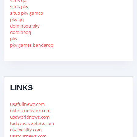
situs qq
situs pkv
situs pkv games
pkv qq
dominoqq pkv
dominoqq
pkv
pkv games bandarqq
LINKS
usafullnewz.com
uktimenetwork.com
usaworldnewz.com
todayusaexplore.com
usalocality.com
usafournewz.com