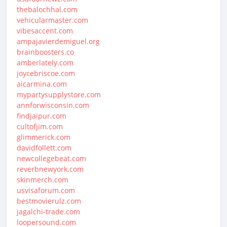
thebalochhal.com
vehicularmaster.com
vibesaccent.com
ampajavierdemiguel.org
brainboosters.co
amberlately.com
joycebriscoe.com
aicarmina.com
mypartysupplystore.com
annforwisconsin.com
findjaipur.com
cultofjim.com
glimmerick.com
davidfollett.com
newcollegebeat.com
reverbnewyork.com
skinmerch.com
usvisaforum.com
bestmovierulz.com
jagalchi-trade.com
loopersound.com