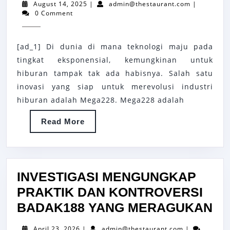
August
admin@thes
August 14, 2025
|
admin@thestaurant.com
|
DEPAN
14,
0 Comment
2025
HIBURAN
ADA
[ad_1] Di dunia di mana teknologi maju pada
DI
tingkat eksponensial, kemungkinan untuk
SINI
hiburan tampak tak ada habisnya. Salah satu
inovasi yang siap untuk merevolusi industri
hiburan adalah Mega228. Mega228 adalah
Read
Read More
More
INVESTIGASI MENGUNGKAP
PRAKTIK DAN KONTROVERSI
IN
BADAK188 YANG MERAGUKAN
M
April
admin@thesta
April 23, 2026
|
admin@thestaurant.com
|