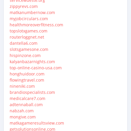
servicewueste.org
zippyrevs.com
matkanumbernow.com
myjobcirculars.com
healthmoreoverfitness.com
topslotxgames.com
routerloggnet.net
dantella6.com
slotsgamesone.com
hispinzone.com
kalyanbazarnights.com
top-online-casino-usa.com
honghuidoor.com
flowingtravel.com
nineniki.com
brandiospecialists.com
medicalcare7.com
adtennaball.com
nabzah.com
mongive.com
matkagameresultsview.com
getsolutionsonline.com