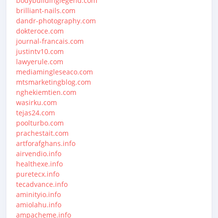
bodybuildinglegend.com
brilliant-nails.com
dandr-photography.com
dokteroce.com
journal-francais.com
justintv10.com
lawyerule.com
mediamingleseaco.com
mtsmarketingblog.com
nghekiemtien.com
wasirku.com
tejas24.com
poolturbo.com
prachestait.com
artforafghans.info
airvendio.info
healthexe.info
puretecx.info
tecadvance.info
aminityio.info
amiolahu.info
ampacheme.info