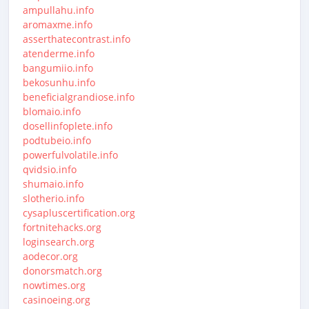
ampullahu.info
aromaxme.info
asserthatecontrast.info
atenderme.info
bangumiio.info
bekosunhu.info
beneficialgrandiose.info
blomaio.info
dosellinfoplete.info
podtubeio.info
powerfulvolatile.info
qvidsio.info
shumaio.info
slotherio.info
cysapluscertification.org
fortnitehacks.org
loginsearch.org
aodecor.org
donorsmatch.org
nowtimes.org
casinoeing.org