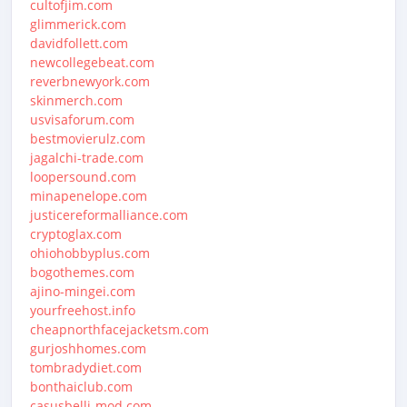
cultofjim.com
glimmerick.com
davidfollett.com
newcollegebeat.com
reverbnewyork.com
skinmerch.com
usvisaforum.com
bestmovierulz.com
jagalchi-trade.com
loopersound.com
minapenelope.com
justicereformalliance.com
cryptoglax.com
ohiohobbyplus.com
bogothemes.com
ajino-mingei.com
yourfreehost.info
cheapnorthfacejacketsm.com
gurjoshhomes.com
tombradydiet.com
bonthaiclub.com
casusbelli-mod.com