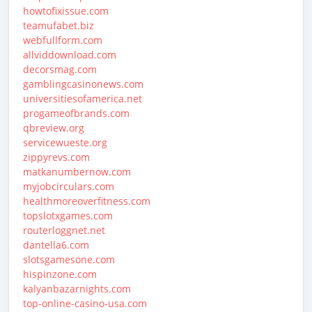
howtofixissue.com
teamufabet.biz
webfullform.com
allviddownload.com
decorsmag.com
gamblingcasinonews.com
universitiesofamerica.net
progameofbrands.com
qbreview.org
servicewueste.org
zippyrevs.com
matkanumbernow.com
myjobcirculars.com
healthmoreoverfitness.com
topslotxgames.com
routerloggnet.net
dantella6.com
slotsgamesone.com
hispinzone.com
kalyanbazarnights.com
top-online-casino-usa.com