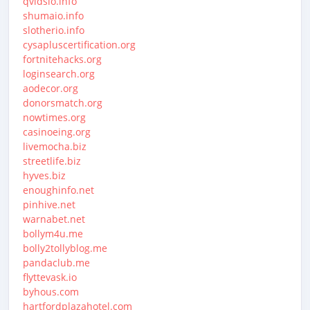
qvidsio.info
shumaio.info
slotherio.info
cysapluscertification.org
fortnitehacks.org
loginsearch.org
aodecor.org
donorsmatch.org
nowtimes.org
casinoeing.org
livemocha.biz
streetlife.biz
hyves.biz
enoughinfo.net
pinhive.net
warnabet.net
bollym4u.me
bolly2tollyblog.me
pandaclub.me
flyttevask.io
byhous.com
hartfordplazahotel.com