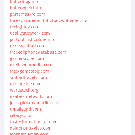
bahednog.info
bahenxgek.info
pertamaskre.com
threadsvideoandphotodownloader.com
techgiddy.com
usalivenetwork.com
jackpotrushonline.info
ucnewshindi.com
freecellphonedatabase.com
gamersrope.com
exellewebmedia.com
free-gamestop.com
sinbadtravels.com
ukmagzine.com
wareztech.org
usabestnetwork.com
jessepinkmanoutfit.com
umailsend.com
retarys.com
fasterformationcpf.com
goldensnuggles.com
lookbattlemap.com