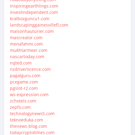
inspiringearthlings.com
investindependent.com
kralbozguncu1.com
landscapinggainesvillefl.com
maisonhauturier.com
mascreator.com
menafahmi.com
mukhtarmeer.com
nascartoday.com
nqted.com
nzdriverlicence.com
pagalguru.com
pcegame.com
pgslot-r2.com
ws-expression.com
zchotels.com
zepfo.com
technologynews5.com
teknoeduka.com
thenews-blog.com
todaycryptotimes.com