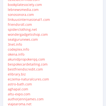
bookplatesociety.com
lebnewsmedia.com
sonosonora.com
linkuusinternasional1.com
friendsroll.com
spiderclothing.net
wondergadgetsshop.com
seatgurunews.com
3net.info
codeplex.info
okena.info
akunidpropokerqq.com
bespokecardetailing.com
bestfriendscredit.com
elibrary.biz
eczema-naturalcures.com
astro-bath.com
aghapal.com
altu-expo.com
authorjennijames.com
viajearoma.net