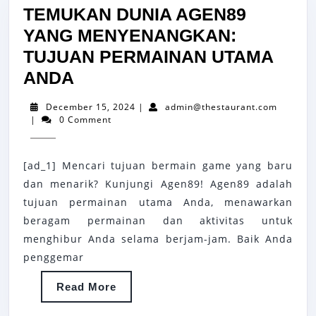
TEMUKAN DUNIA AGEN89
YANG MENYENANGKAN:
TUJUAN PERMAINAN UTAMA
TEMUKAN
ANDA
DUNIA
December
admin@t
December 15, 2024
|
admin@thestaurant.com
AGEN89
15,
|
0 Comment
2024
YANG
MENYENANGKAN:
[ad_1] Mencari tujuan bermain game yang baru
TUJUAN
dan menarik? Kunjungi Agen89! Agen89 adalah
PERMAINAN
tujuan permainan utama Anda, menawarkan
beragam permainan dan aktivitas untuk
UTAMA
menghibur Anda selama berjam-jam. Baik Anda
ANDA
penggemar
Read
Read More
More