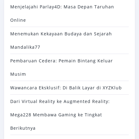
Menjelajahi Parlay4D: Masa Depan Taruhan
Online
Menemukan Kekayaan Budaya dan Sejarah
Mandalika77
Pembaruan Cedera: Pemain Bintang Keluar
Musim
Wawancara Eksklusif: Di Balik Layar di XYZKlub
Dari Virtual Reality ke Augmented Reality:
Mega228 Membawa Gaming ke Tingkat
Berikutnya