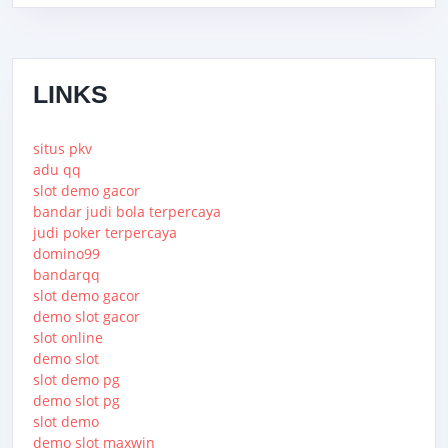
LINKS
situs pkv
adu qq
slot demo gacor
bandar judi bola terpercaya
judi poker terpercaya
domino99
bandarqq
slot demo gacor
demo slot gacor
slot online
demo slot
slot demo pg
demo slot pg
slot demo
demo slot maxwin