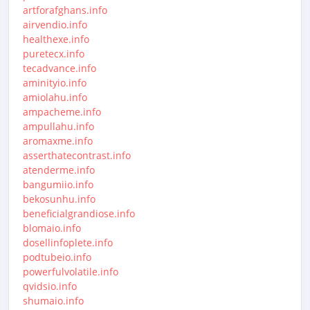
artforafghans.info
airvendio.info
healthexe.info
puretecx.info
tecadvance.info
aminityio.info
amiolahu.info
ampacheme.info
ampullahu.info
aromaxme.info
asserthatecontrast.info
atenderme.info
bangumiio.info
bekosunhu.info
beneficialgrandiose.info
blomaio.info
dosellinfoplete.info
podtubeio.info
powerfulvolatile.info
qvidsio.info
shumaio.info