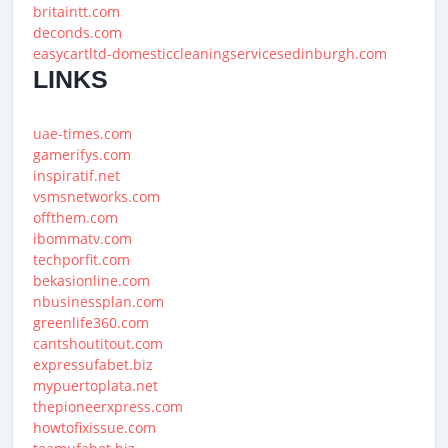
britaintt.com
deconds.com
easycartltd-domesticcleaningservicesedinburgh.com
LINKS
uae-times.com
gamerifys.com
inspiratif.net
vsmsnetworks.com
offthem.com
ibommatv.com
techporfit.com
bekasionline.com
nbusinessplan.com
greenlife360.com
cantshoutitout.com
expressufabet.biz
mypuertoplata.net
thepioneerxpress.com
howtofixissue.com