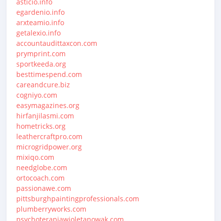
asticio.info
egardenio.info
arxteamio.info
getalexio.info
accountaudittaxcon.com
prymprint.com
sportkeeda.org
besttimespend.com
careandcure.biz
cogniyo.com
easymagazines.org
hirfanjilasmi.com
hometricks.org
leathercraftpro.com
microgridpower.org
mixiqo.com
needglobe.com
ortocoach.com
passionawe.com
pittsburghpaintingprofessionals.com
plumberryworks.com
psychoterapiawioletanowak.com