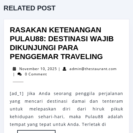
Previous
Next
RELATED POST
post:
post:
RASAKAN KETENANGAN
PULAU88: DESTINASI WAJIB
DIKUNJUNGI PARA
RASAK
PENGGEMAR TRAVELING
KETEN
November
admin@t
November 10, 2025
|
admin@thestaurant.com
PULAU8
10,
|
0 Comment
2025
DESTIN
WAJIB
[ad_1] Jika Anda seorang penggila perjalanan
DIKUNJ
yang mencari destinasi damai dan tenteram
PARA
untuk melepaskan diri dari hiruk pikuk
kehidupan sehari-hari, maka Pulau88 adalah
PENGG
tempat yang tepat untuk Anda. Terletak di
TRAVEL