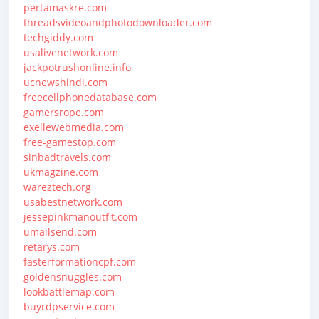
pertamaskre.com
threadsvideoandphotodownloader.com
techgiddy.com
usalivenetwork.com
jackpotrushonline.info
ucnewshindi.com
freecellphonedatabase.com
gamersrope.com
exellewebmedia.com
free-gamestop.com
sinbadtravels.com
ukmagzine.com
wareztech.org
usabestnetwork.com
jessepinkmanoutfit.com
umailsend.com
retarys.com
fasterformationcpf.com
goldensnuggles.com
lookbattlemap.com
buyrdpservice.com