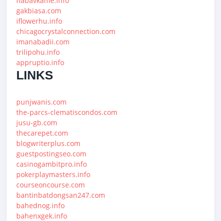
nabavkame.info
gakbiasa.com
iflowerhu.info
chicagocrystalconnection.com
imanabadii.com
trilipohu.info
appruptio.info
LINKS
punjwanis.com
the-parcs-clematiscondos.com
jusu-gb.com
thecarepet.com
blogwriterplus.com
guestpostingseo.com
casinogambitpro.info
pokerplaymasters.info
courseoncourse.com
bantinbatdongsan247.com
bahednog.info
bahenxgek.info