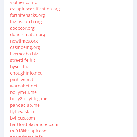
slotherio.info
cysapluscertification.org
fortnitehacks.org
loginsearch.org
aodecor.org
donorsmatch.org
nowtimes.org
casinoeing.org
livemocha.biz
streetlife.biz
hyves.biz
enoughinfo.net
pinhive.net
warnabet.net
bollym4u.me
bolly2tollyblog.me
pandaclub.me
flyttevask.io
byhous.com
hartfordplazahotel.com
m-918kissapk.com