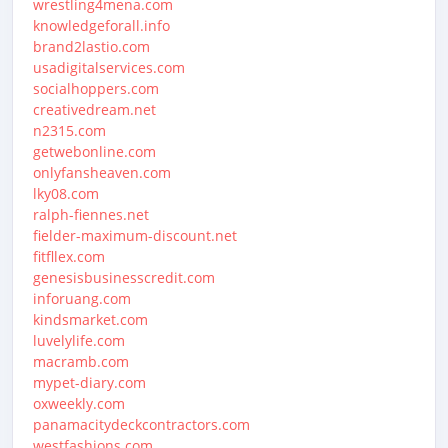
wrestling4mena.com
knowledgeforall.info
brand2lastio.com
usadigitalservices.com
socialhoppers.com
creativedream.net
n2315.com
getwebonline.com
onlyfansheaven.com
lky08.com
ralph-fiennes.net
fielder-maximum-discount.net
fitfllex.com
genesisbusinesscredit.com
inforuang.com
kindsmarket.com
luvelylife.com
macramb.com
mypet-diary.com
oxweekly.com
panamacitydeckcontractors.com
westfashions.com