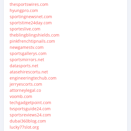
thesportswires.com
hyungpro.com
sportingnewsnet.com
sportstime24day.com
sporteslive.com
theblingblingshields.com
pinkfrenchtipnails.com
newgamestv.com
sportsgallerys.com
sportsmirrors.net
datasports.net
atasehirescortu.net
engineeringtechub.com
jerryescorts.com
attorneylegal.co
voomb.com
techgadgetpoint.com
tvsportsguide24.com
sportsreviews24.com
dubai360blog.com
lucky77slot.org