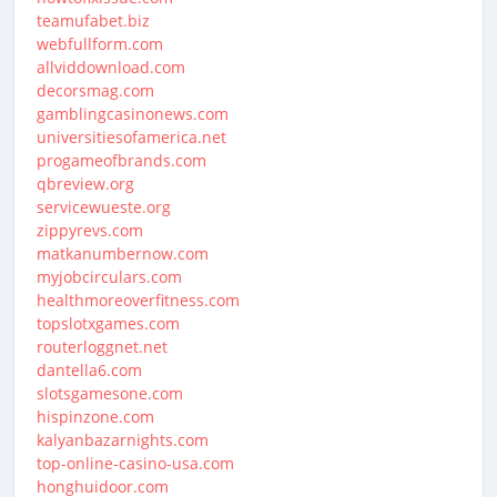
teamufabet.biz
webfullform.com
allviddownload.com
decorsmag.com
gamblingcasinonews.com
universitiesofamerica.net
progameofbrands.com
qbreview.org
servicewueste.org
zippyrevs.com
matkanumbernow.com
myjobcirculars.com
healthmoreoverfitness.com
topslotxgames.com
routerloggnet.net
dantella6.com
slotsgamesone.com
hispinzone.com
kalyanbazarnights.com
top-online-casino-usa.com
honghuidoor.com