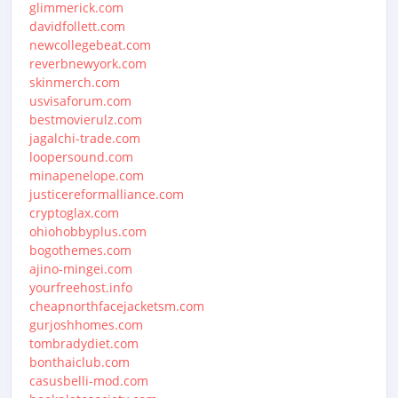
glimmerick.com
davidfollett.com
newcollegebeat.com
reverbnewyork.com
skinmerch.com
usvisaforum.com
bestmovierulz.com
jagalchi-trade.com
loopersound.com
minapenelope.com
justicereformalliance.com
cryptoglax.com
ohiohobbyplus.com
bogothemes.com
ajino-mingei.com
yourfreehost.info
cheapnorthfacejacketsm.com
gurjoshhomes.com
tombradydiet.com
bonthaiclub.com
casusbelli-mod.com