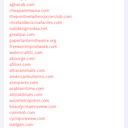
agharab.com
cheapammousa.com
thepositiveladiessoccerclub.com
recetasdecocinafaciles.com
naildesignsidea.net
greatpai.com
paperlanterntheatre.org
freeworshipnetwork.com
watercraftllc.com
abourge.com
afiliixs.com
alharammallz.com
americanbulletins.com
asespares.com
arabianstime.com
atticabblues.com
autometropolist.com
beautycreamreview.com
coinmoh.com
cyclopsreview.com
dattgen.com