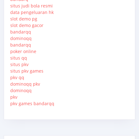
situs judi bola resmi
data pengeluaran hk
slot demo pg
slot demo gacor
bandarqq
dominoqq
bandarqq
poker online
situs qq
situs pkv
situs pkv games
pkv qq
dominoqq pkv
dominoqq
pkv
pkv games bandarqq