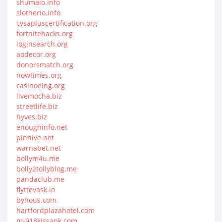
shumaio.info
slotherio.info
cysapluscertification.org
fortnitehacks.org
loginsearch.org
aodecor.org
donorsmatch.org
nowtimes.org
casinoeing.org
livemocha.biz
streetlife.biz
hyves.biz
enoughinfo.net
pinhive.net
warnabet.net
bollym4u.me
bolly2tollyblog.me
pandaclub.me
flyttevask.io
byhous.com
hartfordplazahotel.com
m-918kissapk.com