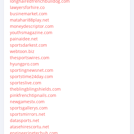
longhairedfrenchbulldog.com
lawyersforhire.co
businemarket.com
matahari88play.net
moneydescriptor.com
youthsmagazine.com
painaidee.net
sportsdarkest.com
webtoon.biz
thesportswires.com
hyungpro.com
sportingnewsnet.com
sportstime24day.com
sporteslive.com
theblingblingshields.com
pinkfrenchtipnails.com
newgamestv.com
sportsgallerys.com
sportsmirrors.net
datasports.net
atasehirescortu.net
engineeringtechub.com