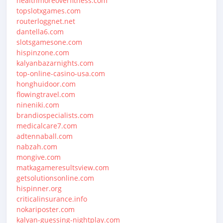
healthmoreoverfitness.com
topslotxgames.com
routerloggnet.net
dantella6.com
slotsgamesone.com
hispinzone.com
kalyanbazarnights.com
top-online-casino-usa.com
honghuidoor.com
flowingtravel.com
nineniki.com
brandiospecialists.com
medicalcare7.com
adtennaball.com
nabzah.com
mongive.com
matkagameresultsview.com
getsolutionsonline.com
hispinner.org
criticalinsurance.info
nokariposter.com
kalyan-guessing-nightplay.com