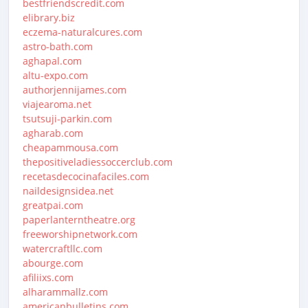
bestfriendscredit.com
elibrary.biz
eczema-naturalcures.com
astro-bath.com
aghapal.com
altu-expo.com
authorjennijames.com
viajearoma.net
tsutsuji-parkin.com
agharab.com
cheapammousa.com
thepositiveladiessoccerclub.com
recetasdecocinafaciles.com
naildesignsidea.net
greatpai.com
paperlanterntheatre.org
freeworshipnetwork.com
watercraftllc.com
abourge.com
afiliixs.com
alharammallz.com
americanbulletins.com