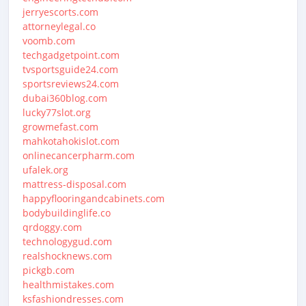
jerryescorts.com
attorneylegal.co
voomb.com
techgadgetpoint.com
tvsportsguide24.com
sportsreviews24.com
dubai360blog.com
lucky77slot.org
growmefast.com
mahkotahokislot.com
onlinecancerpharm.com
ufalek.org
mattress-disposal.com
happyflooringandcabinets.com
bodybuildinglife.co
qrdoggy.com
technologygud.com
realshocknews.com
pickgb.com
healthmistakes.com
ksfashiondresses.com