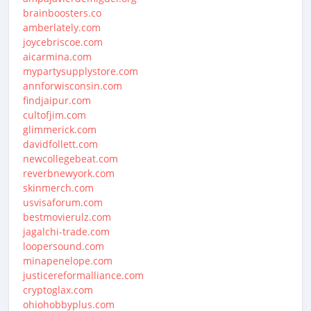
brainboosters.co
amberlately.com
joycebriscoe.com
aicarmina.com
mypartysupplystore.com
annforwisconsin.com
findjaipur.com
cultofjim.com
glimmerick.com
davidfollett.com
newcollegebeat.com
reverbnewyork.com
skinmerch.com
usvisaforum.com
bestmovierulz.com
jagalchi-trade.com
loopersound.com
minapenelope.com
justicereformalliance.com
cryptoglax.com
ohiohobbyplus.com