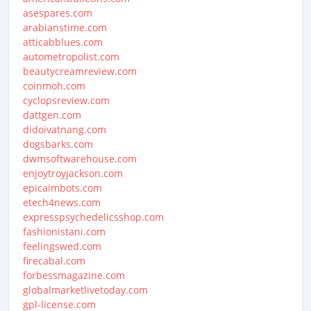
asespares.com
arabianstime.com
atticabblues.com
autometropolist.com
beautycreamreview.com
coinmoh.com
cyclopsreview.com
dattgen.com
didoivatnang.com
dogsbarks.com
dwmsoftwarehouse.com
enjoytroyjackson.com
epicaimbots.com
etech4news.com
expresspsychedelicsshop.com
fashionistani.com
feelingswed.com
firecabal.com
forbessmagazine.com
globalmarketlivetoday.com
gpl-license.com