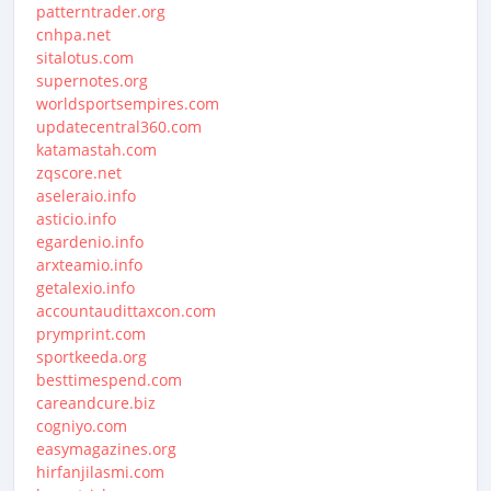
patterntrader.org
cnhpa.net
sitalotus.com
supernotes.org
worldsportsempires.com
updatecentral360.com
katamastah.com
zqscore.net
aseleraio.info
asticio.info
egardenio.info
arxteamio.info
getalexio.info
accountaudittaxcon.com
prymprint.com
sportkeeda.org
besttimespend.com
careandcure.biz
cogniyo.com
easymagazines.org
hirfanjilasmi.com