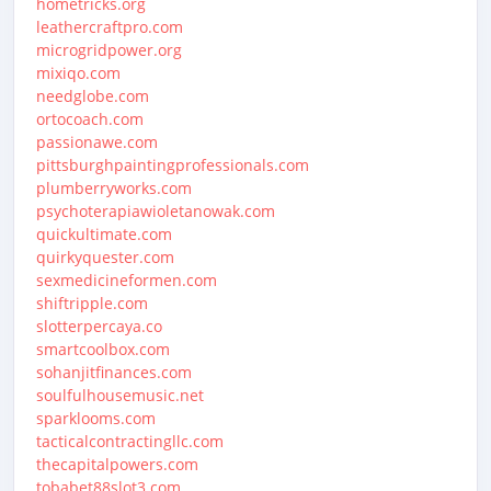
hometricks.org
leathercraftpro.com
microgridpower.org
mixiqo.com
needglobe.com
ortocoach.com
passionawe.com
pittsburghpaintingprofessionals.com
plumberryworks.com
psychoterapiawioletanowak.com
quickultimate.com
quirkyquester.com
sexmedicineformen.com
shiftripple.com
slotterpercaya.co
smartcoolbox.com
sohanjitfinances.com
soulfulhousemusic.net
sparklooms.com
tacticalcontractingllc.com
thecapitalpowers.com
tobabet88slot3.com