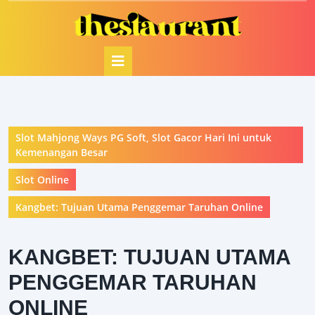
Skip
to
content
Open
Button
Slot Mahjong Ways PG Soft, Slot Gacor Hari Ini untuk
Kemenangan Besar
Slot Online
Kangbet: Tujuan Utama Penggemar Taruhan Online
KANGBET: TUJUAN UTAMA
PENGGEMAR TARUHAN
ONLINE