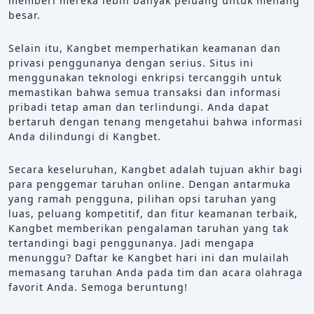
memberi mereka lebih banyak peluang untuk menang
besar.
Selain itu, Kangbet memperhatikan keamanan dan
privasi penggunanya dengan serius. Situs ini
menggunakan teknologi enkripsi tercanggih untuk
memastikan bahwa semua transaksi dan informasi
pribadi tetap aman dan terlindungi. Anda dapat
bertaruh dengan tenang mengetahui bahwa informasi
Anda dilindungi di Kangbet.
Secara keseluruhan, Kangbet adalah tujuan akhir bagi
para penggemar taruhan online. Dengan antarmuka
yang ramah pengguna, pilihan opsi taruhan yang
luas, peluang kompetitif, dan fitur keamanan terbaik,
Kangbet memberikan pengalaman taruhan yang tak
tertandingi bagi penggunanya. Jadi mengapa
menunggu? Daftar ke Kangbet hari ini dan mulailah
memasang taruhan Anda pada tim dan acara olahraga
favorit Anda. Semoga beruntung!