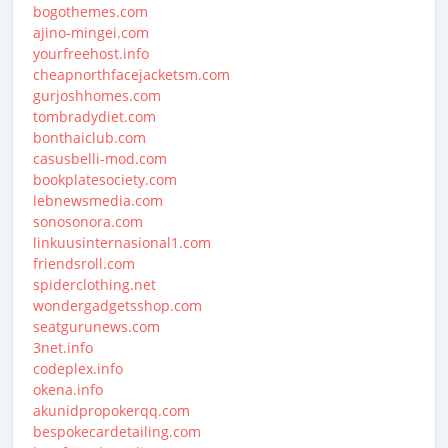
bogothemes.com
ajino-mingei.com
yourfreehost.info
cheapnorthfacejacketsm.com
gurjoshhomes.com
tombradydiet.com
bonthaiclub.com
casusbelli-mod.com
bookplatesociety.com
lebnewsmedia.com
sonosonora.com
linkuusinternasional1.com
friendsroll.com
spiderclothing.net
wondergadgetsshop.com
seatgurunews.com
3net.info
codeplex.info
okena.info
akunidpropokerqq.com
bespokecardetailing.com