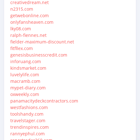
creativedream.net
n2315.com
getwebonline.com
onlyfansheaven.com
lky08.com
ralph-fiennes.net
fielder-maximum-discount.net
fitfllex.com
genesisbusinesscredit.com
inforuang.com
kindsmarket.com
luvelylife.com
macramb.com
mypet-diary.com
oxweekly.com
panamacitydeckcontractors.com
westfashions.com
toolshandy.com
travelstager.com
trendinspires.com
rannyephul.com