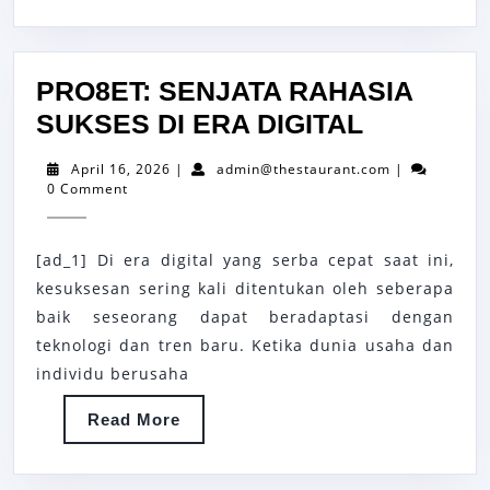
PRO8ET: SENJATA RAHASIA
PRO8ET:
SUKSES DI ERA DIGITAL
SENJATA
April
admin@thesta
April 16, 2026
|
admin@thestaurant.com
|
RAHASIA
16,
0 Comment
2026
SUKSES
DI
[ad_1] Di era digital yang serba cepat saat ini,
ERA
kesuksesan sering kali ditentukan oleh seberapa
DIGITAL
baik seseorang dapat beradaptasi dengan
teknologi dan tren baru. Ketika dunia usaha dan
individu berusaha
Read
Read More
More