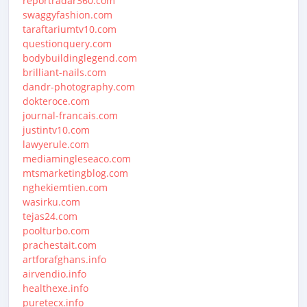
reportradar360.com
swaggyfashion.com
taraftariumtv10.com
questionquery.com
bodybuildinglegend.com
brilliant-nails.com
dandr-photography.com
dokteroce.com
journal-francais.com
justintv10.com
lawyerule.com
mediamingleseaco.com
mtsmarketingblog.com
nghekiemtien.com
wasirku.com
tejas24.com
poolturbo.com
prachestait.com
artforafghans.info
airvendio.info
healthexe.info
puretecx.info