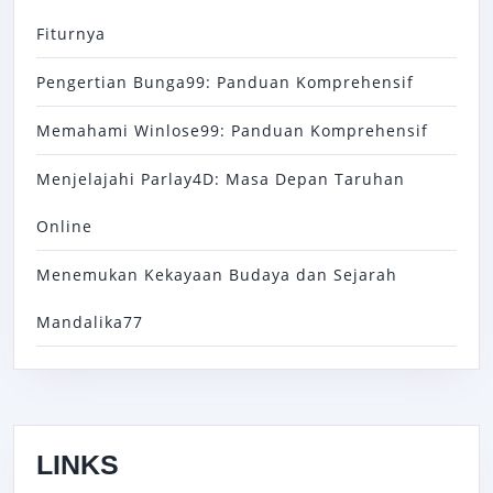
Fiturnya
Pengertian Bunga99: Panduan Komprehensif
Memahami Winlose99: Panduan Komprehensif
Menjelajahi Parlay4D: Masa Depan Taruhan
Online
Menemukan Kekayaan Budaya dan Sejarah
Mandalika77
LINKS