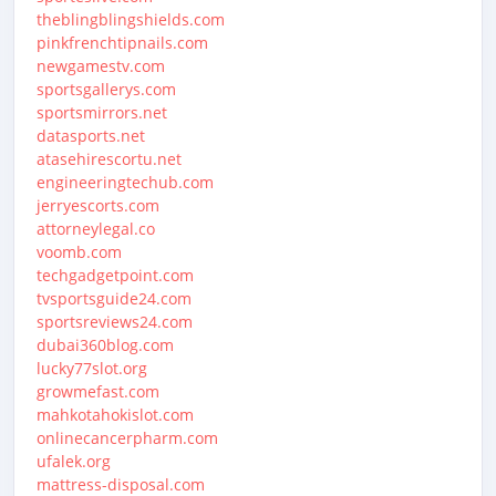
theblingblingshields.com
pinkfrenchtipnails.com
newgamestv.com
sportsgallerys.com
sportsmirrors.net
datasports.net
atasehirescortu.net
engineeringtechub.com
jerryescorts.com
attorneylegal.co
voomb.com
techgadgetpoint.com
tvsportsguide24.com
sportsreviews24.com
dubai360blog.com
lucky77slot.org
growmefast.com
mahkotahokislot.com
onlinecancerpharm.com
ufalek.org
mattress-disposal.com