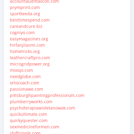
accountaudittaxcon.com
prymprint.com
sportkeeda.org
besttimespend.com
careandcure.biz
cogniyo.com
easymagazines.org
hirfanjilasmi.com
hometricks.org
leathercraftpro.com
microgridpower.org
mixiqo.com
needglobe.com
ortocoach.com
passionawe.com
pittsburghpaintingprofessionals.com
plumberryworks.com
psychoterapiawioletanowak.com
quickultimate.com
quirkyquester.com
sexmedicineformen.com
shiftripple.com