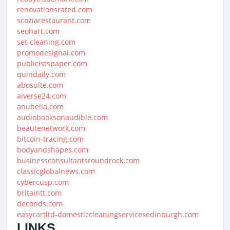
renovationsrated.com
scoziarestaurant.com
seohart.com
set-cleaning.com
promodesignai.com
publicistspaper.com
quindaily.com
abosulte.com
aiverse24.com
anubella.com
audiobooksonaudible.com
beautenetwork.com
bitcoin-tracing.com
bodyandshapes.com
businessconsultantsroundrock.com
classicglobalnews.com
cybercusp.com
britaintt.com
deconds.com
easycartltd-domesticcleaningservicesedinburgh.com
LINKS