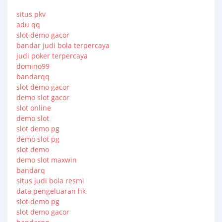
situs pkv
adu qq
slot demo gacor
bandar judi bola terpercaya
judi poker terpercaya
domino99
bandarqq
slot demo gacor
demo slot gacor
slot online
demo slot
slot demo pg
demo slot pg
slot demo
demo slot maxwin
bandarq
situs judi bola resmi
data pengeluaran hk
slot demo pg
slot demo gacor