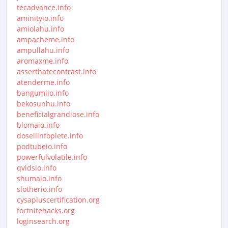
tecadvance.info
aminityio.info
amiolahu.info
ampacheme.info
ampullahu.info
aromaxme.info
asserthatecontrast.info
atenderme.info
bangumiio.info
bekosunhu.info
beneficialgrandiose.info
blomaio.info
dosellinfoplete.info
podtubeio.info
powerfulvolatile.info
qvidsio.info
shumaio.info
slotherio.info
cysapluscertification.org
fortnitehacks.org
loginsearch.org