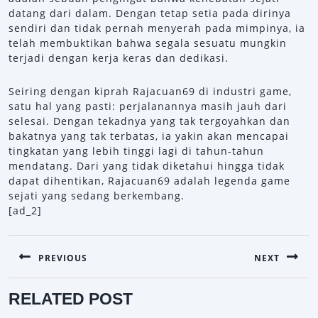
datang dari dalam. Dengan tetap setia pada dirinya
sendiri dan tidak pernah menyerah pada mimpinya, ia
telah membuktikan bahwa segala sesuatu mungkin
terjadi dengan kerja keras dan dedikasi.
Seiring dengan kiprah Rajacuan69 di industri game,
satu hal yang pasti: perjalanannya masih jauh dari
selesai. Dengan tekadnya yang tak tergoyahkan dan
bakatnya yang tak terbatas, ia yakin akan mencapai
tingkatan yang lebih tinggi lagi di tahun-tahun
mendatang. Dari yang tidak diketahui hingga tidak
dapat dihentikan, Rajacuan69 adalah legenda game
sejati yang sedang berkembang.
[ad_2]
POST
PREVIOUS
NEXT
NAVIGATION
Previous
Next
RELATED POST
post:
post: