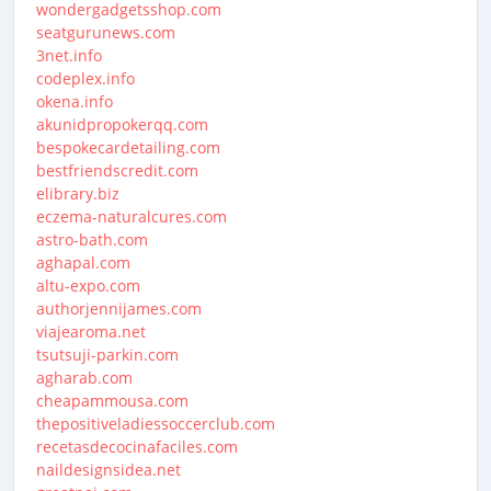
wondergadgetsshop.com
seatgurunews.com
3net.info
codeplex.info
okena.info
akunidpropokerqq.com
bespokecardetailing.com
bestfriendscredit.com
elibrary.biz
eczema-naturalcures.com
astro-bath.com
aghapal.com
altu-expo.com
authorjennijames.com
viajearoma.net
tsutsuji-parkin.com
agharab.com
cheapammousa.com
thepositiveladiessoccerclub.com
recetasdecocinafaciles.com
naildesignsidea.net