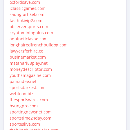
oxfordsave.com
iclassicgames.com
saung-artikel.com
fasthokivip2.com
observersports.com
cryptominingplus.com
aquinoticiaspe.com
longhairedfrenchbulldog.com
lawyersforhire.co
businemarket.com
matahari88play.net
moneydescriptor.com
youthsmagazine.com
painaidee.net
sportsdarkest.com
webtoon.biz
thesportswires.com
hyungpro.com
sportingnewsnet.com
sportstime24day.com
sporteslive.com