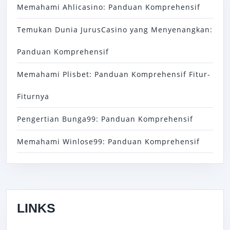
Memahami Ahlicasino: Panduan Komprehensif
Temukan Dunia JurusCasino yang Menyenangkan:
Panduan Komprehensif
Memahami Plisbet: Panduan Komprehensif Fitur-
Fiturnya
Pengertian Bunga99: Panduan Komprehensif
Memahami Winlose99: Panduan Komprehensif
LINKS