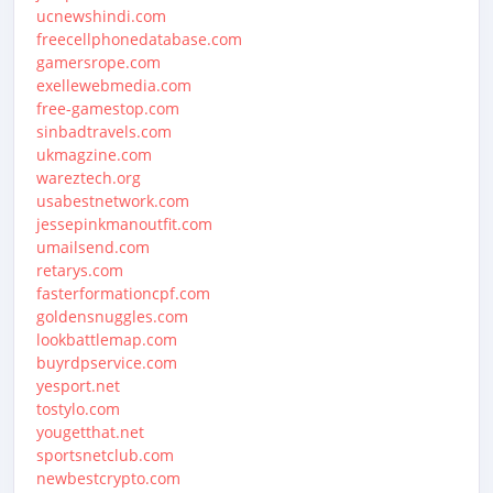
ucnewshindi.com
freecellphonedatabase.com
gamersrope.com
exellewebmedia.com
free-gamestop.com
sinbadtravels.com
ukmagzine.com
wareztech.org
usabestnetwork.com
jessepinkmanoutfit.com
umailsend.com
retarys.com
fasterformationcpf.com
goldensnuggles.com
lookbattlemap.com
buyrdpservice.com
yesport.net
tostylo.com
yougetthat.net
sportsnetclub.com
newbestcrypto.com