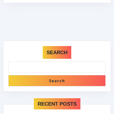
SEARCH
Search
RECENT POSTS