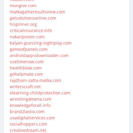
mongive.com
matkagameresultsview.com
getsolutionsonline.com
hispinner.org
criticalinsurance.info
nokariposter.com
kalyan-guessing-nightplay.com
gameofpanels.com
androidappsdownloader.com
usetimenow.com
healthblow.com
gohelpmate.com
rajdhani-satta-matka.com
writerscraft.net
elearning-childprotection.com
wrestling4mena.com
knowledgeforall.info
brand2lastio.com
usadigitalservices.com
socialhoppers.com
creativedream.net