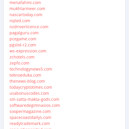
menafahmi.com
mukhtarmeer.com
nascartoday.com
nqted.com
nzdriverlicence.com
pagalguru.com
pcegame.com
pgslot-r2.com
ws-expression.com
zchotels.com
zepfo.com
technologynews5.com
teknoeduka.com
thenews-blog.com
todaycryptotimes.com
usabonuscodes.com
sm-satta-makta-gods.com
softwaredegimnasios.com
soopermagazine.com
spacecoastdailys.com
readytrademark.com