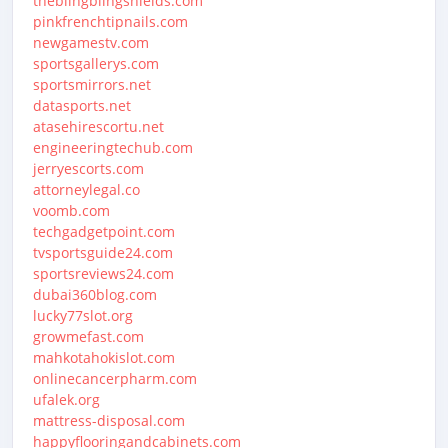
theblingblingshields.com
pinkfrenchtipnails.com
newgamestv.com
sportsgallerys.com
sportsmirrors.net
datasports.net
atasehirescortu.net
engineeringtechub.com
jerryescorts.com
attorneylegal.co
voomb.com
techgadgetpoint.com
tvsportsguide24.com
sportsreviews24.com
dubai360blog.com
lucky77slot.org
growmefast.com
mahkotahokislot.com
onlinecancerpharm.com
ufalek.org
mattress-disposal.com
happyflooringandcabinets.com