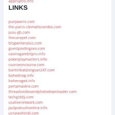
appruptio.info
LINKS
punjwanis.com
the-parcs-clematiscondos.com
jusu-gb.com
thecarepet.com
blogwriterplus.com
guestpostingseo.com
casinogambitpro.info
pokerplaymasters.info
courseoncourse.com
bantinbatdongsan247.com
bahednog.info
bahenxgek.info
pertamaskre.com
threadsvideoandphotodownloader.com
techgiddy.com
usalivenetwork.com
jackpotrushonline.info
ucnewshindi.com