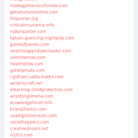
matkagameresultsview.com
getsolutionsonline.com
hispinner.org
criticalinsurance.info
nokariposter.com
kalyan-guessing-nightplay.com
gameofpanels.com
androidappsdownloader.com
usetimenow.com
healthblow.com
gohelpmate.com
rajdhani-satta-matka.com
writerscraft.net
elearning-childprotection.com
wrestling4mena.com
knowledgeforall.info
brand2lastio.com
usadigitalservices.com
socialhoppers.com
creativedream.net
n2315.com