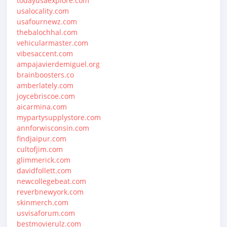
todayusaexplore.com
usalocality.com
usafournewz.com
thebalochhal.com
vehicularmaster.com
vibesaccent.com
ampajavierdemiguel.org
brainboosters.co
amberlately.com
joycebriscoe.com
aicarmina.com
mypartysupplystore.com
annforwisconsin.com
findjaipur.com
cultofjim.com
glimmerick.com
davidfollett.com
newcollegebeat.com
reverbnewyork.com
skinmerch.com
usvisaforum.com
bestmovierulz.com