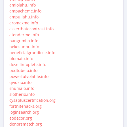
amiolahu.info
ampacheme.info
ampullahu.info
aromaxme.info
asserthatecontrast.info
atenderme.info
bangumiio.info
bekosunhu.info
beneficialgrandiose.info
blomaio.info
dosellinfoplete.info
podtubeio.info
powerfulvolatile.info
qvidsio.info
shumaio.info
slotherio.info
cysapluscertification.org
fortnitehacks.org
loginsearch.org
aodecor.org
donorsmatch.org