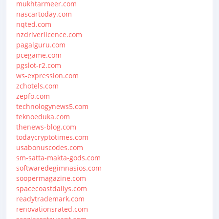
mukhtarmeer.com
nascartoday.com
nqted.com
nzdriverlicence.com
pagalguru.com
pcegame.com
pgslot-r2.com
ws-expression.com
zchotels.com
zepfo.com
technologynews5.com
teknoeduka.com
thenews-blog.com
todaycryptotimes.com
usabonuscodes.com
sm-satta-makta-gods.com
softwaredegimnasios.com
soopermagazine.com
spacecoastdailys.com
readytrademark.com
renovationsrated.com