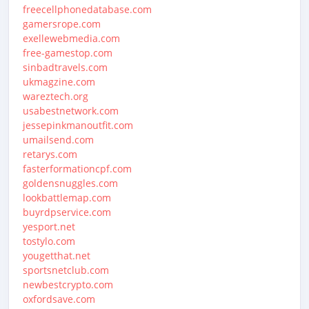
freecellphonedatabase.com
gamersrope.com
exellewebmedia.com
free-gamestop.com
sinbadtravels.com
ukmagzine.com
wareztech.org
usabestnetwork.com
jessepinkmanoutfit.com
umailsend.com
retarys.com
fasterformationcpf.com
goldensnuggles.com
lookbattlemap.com
buyrdpservice.com
yesport.net
tostylo.com
yougetthat.net
sportsnetclub.com
newbestcrypto.com
oxfordsave.com