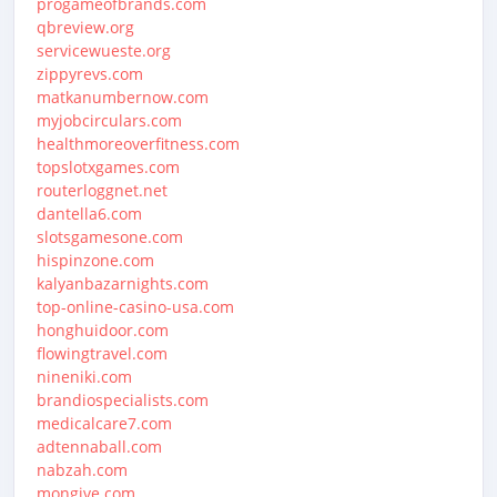
progameofbrands.com
qbreview.org
servicewueste.org
zippyrevs.com
matkanumbernow.com
myjobcirculars.com
healthmoreoverfitness.com
topslotxgames.com
routerloggnet.net
dantella6.com
slotsgamesone.com
hispinzone.com
kalyanbazarnights.com
top-online-casino-usa.com
honghuidoor.com
flowingtravel.com
nineniki.com
brandiospecialists.com
medicalcare7.com
adtennaball.com
nabzah.com
mongive.com