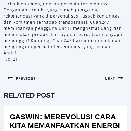
terbaik dan mengungkap permata tersembunyi.
Dengan antarmuka yang ramah pengguna,
rekomendasi yang dipersonalisasi, aspek komunitas,
dan komitmen terhadap transparansi, Cuan247
memudahkan pengguna untuk menghemat uang dan
menemukan produk dan layanan baru. Jadi mengapa
menunggu? Kunjungi Cuan247 hari ini dan mulailah
mengungkap permata tersembunyi yang menanti
Anda!
[ad_2]
POST
PREVIOUS
NEXT
NAVIGATION
Previous
Next
RELATED POST
post:
post:
GASWIN: MEREVOLUSI CARA
GA
KITA MEMANFAATKAN ENERGI