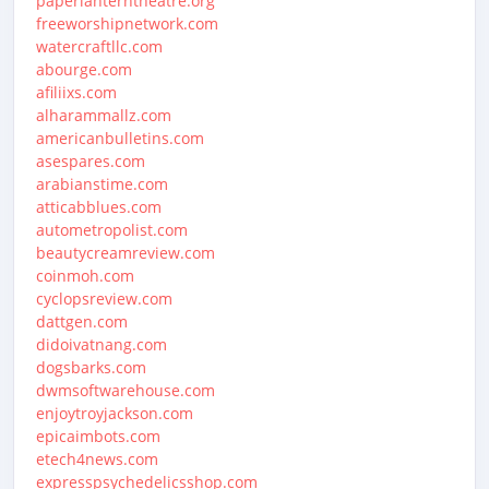
paperlanterntheatre.org
freeworshipnetwork.com
watercraftllc.com
abourge.com
afiliixs.com
alharammallz.com
americanbulletins.com
asespares.com
arabianstime.com
atticabblues.com
autometropolist.com
beautycreamreview.com
coinmoh.com
cyclopsreview.com
dattgen.com
didoivatnang.com
dogsbarks.com
dwmsoftwarehouse.com
enjoytroyjackson.com
epicaimbots.com
etech4news.com
expresspsychedelicsshop.com