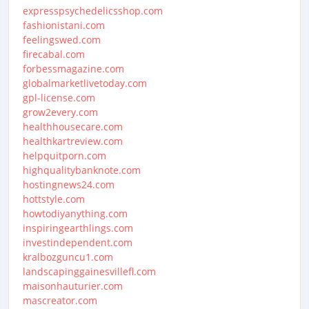
expresspsychedelicsshop.com
fashionistani.com
feelingswed.com
firecabal.com
forbessmagazine.com
globalmarketlivetoday.com
gpl-license.com
grow2every.com
healthhousecare.com
healthkartreview.com
helpquitporn.com
highqualitybanknote.com
hostingnews24.com
hottstyle.com
howtodiyanything.com
inspiringearthlings.com
investindependent.com
kralbozguncu1.com
landscapinggainesvillefl.com
maisonhauturier.com
mascreator.com