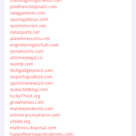
theblingblingshields.com
pinkfrenchtipnails.com
newgamestv.com
sportsgallerys.com
sportsmirrors.net
datasports.net
atasehirescortu.net
engineeringtechub.com
jerryescorts.com
attorneylegal.co
voomb.com
techgadgetpoint.com
tvsportsguide24.com
sportsreviews24.com
dubai360blog.com
lucky77slot.org
growmefast.com
mahkotahokislot.com
onlinecancerpharm.com
ufalek.org
mattress-disposal.com
happyflooringandcabinets.com