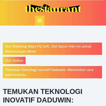
Skip
to
content
Open
Button
Slot Mahjong Ways PG Soft, Slot Gacor Hari Ini untuk
Kemenangan Besar
Slot Online
Temukan Teknologi Inovatif Daduwin: Merevolusi cara
kami bekerja
TEMUKAN TEKNOLOGI
INOVATIF DADUWIN: