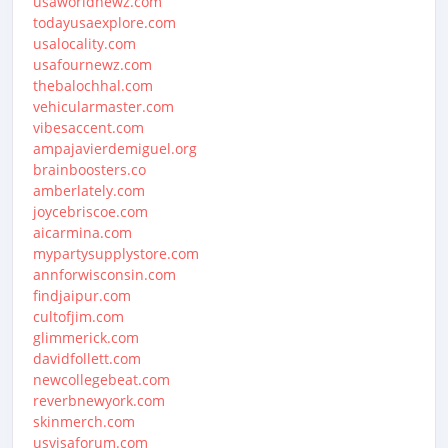
usaworldnewz.com
todayusaexplore.com
usalocality.com
usafournewz.com
thebalochhal.com
vehicularmaster.com
vibesaccent.com
ampajavierdemiguel.org
brainboosters.co
amberlately.com
joycebriscoe.com
aicarmina.com
mypartysupplystore.com
annforwisconsin.com
findjaipur.com
cultofjim.com
glimmerick.com
davidfollett.com
newcollegebeat.com
reverbnewyork.com
skinmerch.com
usvisaforum.com