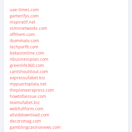
uae-times.com
gamerifys.com
inspiratif.net
vsmsnetworks.com
offthem.com
ibommatv.com
techporfit.com
bekasionline.com
nbusinessplan.com
greenlife360.com
cantshoutitout.com
expressufabet.biz
mypuertoplata.net
thepioneerxpress.com
howtofixissue.com
teamufabet.biz
webfullform.com
allviddownload.com
decorsmag.com
gamblingcasinonews.com