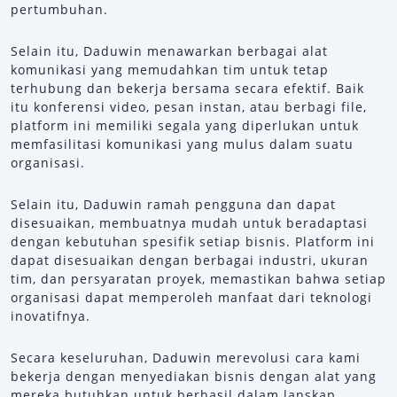
pertumbuhan.
Selain itu, Daduwin menawarkan berbagai alat
komunikasi yang memudahkan tim untuk tetap
terhubung dan bekerja bersama secara efektif. Baik
itu konferensi video, pesan instan, atau berbagi file,
platform ini memiliki segala yang diperlukan untuk
memfasilitasi komunikasi yang mulus dalam suatu
organisasi.
Selain itu, Daduwin ramah pengguna dan dapat
disesuaikan, membuatnya mudah untuk beradaptasi
dengan kebutuhan spesifik setiap bisnis. Platform ini
dapat disesuaikan dengan berbagai industri, ukuran
tim, dan persyaratan proyek, memastikan bahwa setiap
organisasi dapat memperoleh manfaat dari teknologi
inovatifnya.
Secara keseluruhan, Daduwin merevolusi cara kami
bekerja dengan menyediakan bisnis dengan alat yang
mereka butuhkan untuk berhasil dalam lanskap