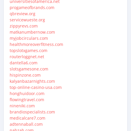
universitiesofamerica.net
progameofbrands.com
qbreview.org
servicewueste.org
zippyrevs.com
matkanumbernow.com
myjobcirculars.com
healthmoreoverfitness.com
topslotxgames.com
routerloggnet.net
dantella6.com
slotsgamesone.com
hispinzone.com
kalyanbazarnights.com
top-online-casino-usa.com
honghuidoor.com
flowingtravel.com
nineniki.com
brandiospecialists.com
medicalcare7.com
adtennaball.com
nabzah.com