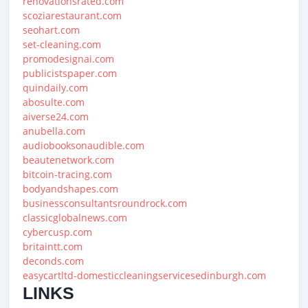
renovationsrated.com
scoziarestaurant.com
seohart.com
set-cleaning.com
promodesignai.com
publicistspaper.com
quindaily.com
abosulte.com
aiverse24.com
anubella.com
audiobooksonaudible.com
beautenetwork.com
bitcoin-tracing.com
bodyandshapes.com
businessconsultantsroundrock.com
classicglobalnews.com
cybercusp.com
britaintt.com
deconds.com
easycartltd-domesticcleaningservicesedinburgh.com
LINKS