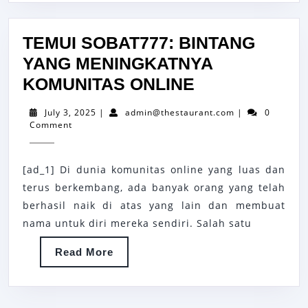
TEMUI SOBAT777: BINTANG
YANG MENINGKATNYA
TEMUI
KOMUNITAS ONLINE
SOBAT777:
July
admin@thestaur
July 3, 2025
|
admin@thestaurant.com
|
0
BINTANG
3,
Comment
2025
YANG
MENINGKATN
[ad_1] Di dunia komunitas online yang luas dan
KOMUNITAS
terus berkembang, ada banyak orang yang telah
ONLINE
berhasil naik di atas yang lain dan membuat
nama untuk diri mereka sendiri. Salah satu
Read
Read More
More