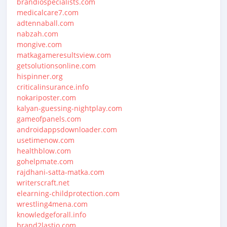
brandiospecialists.com
medicalcare7.com
adtennaball.com
nabzah.com
mongive.com
matkagameresultsview.com
getsolutionsonline.com
hispinner.org
criticalinsurance.info
nokariposter.com
kalyan-guessing-nightplay.com
gameofpanels.com
androidappsdownloader.com
usetimenow.com
healthblow.com
gohelpmate.com
rajdhani-satta-matka.com
writerscraft.net
elearning-childprotection.com
wrestling4mena.com
knowledgeforall.info
brand2lastio.com