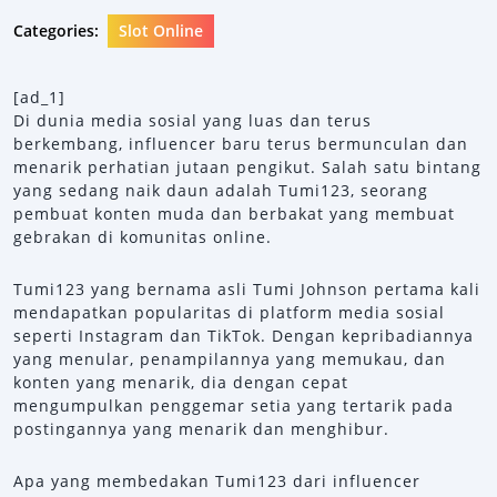
Categories:
Slot Online
[ad_1]
Di dunia media sosial yang luas dan terus
berkembang, influencer baru terus bermunculan dan
menarik perhatian jutaan pengikut. Salah satu bintang
yang sedang naik daun adalah Tumi123, seorang
pembuat konten muda dan berbakat yang membuat
gebrakan di komunitas online.
Tumi123 yang bernama asli Tumi Johnson pertama kali
mendapatkan popularitas di platform media sosial
seperti Instagram dan TikTok. Dengan kepribadiannya
yang menular, penampilannya yang memukau, dan
konten yang menarik, dia dengan cepat
mengumpulkan penggemar setia yang tertarik pada
postingannya yang menarik dan menghibur.
Apa yang membedakan Tumi123 dari influencer