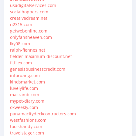
usadigitalservices.com
socialhoppers.com
creativedream.net
n2315.com
getwebonline.com
onlyfansheaven.com
lky08.com
ralph-fiennes.net
fielder-maximum-discount.net
fitfllex.com
genesisbusinesscredit.com
inforuang.com
kindsmarket.com
luvelylife.com
macramb.com
mypet-diary.com
oxweekly.com
panamacitydeckcontractors.com
westfashions.com
toolshandy.com
travelstager.com