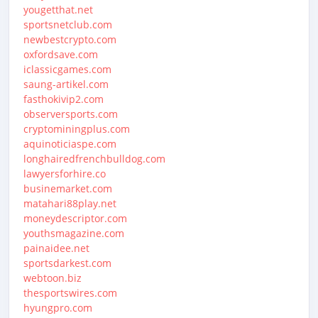
yougetthat.net
sportsnetclub.com
newbestcrypto.com
oxfordsave.com
iclassicgames.com
saung-artikel.com
fasthokivip2.com
observersports.com
cryptominingplus.com
aquinoticiaspe.com
longhairedfrenchbulldog.com
lawyersforhire.co
businemarket.com
matahari88play.net
moneydescriptor.com
youthsmagazine.com
painaidee.net
sportsdarkest.com
webtoon.biz
thesportswires.com
hyungpro.com