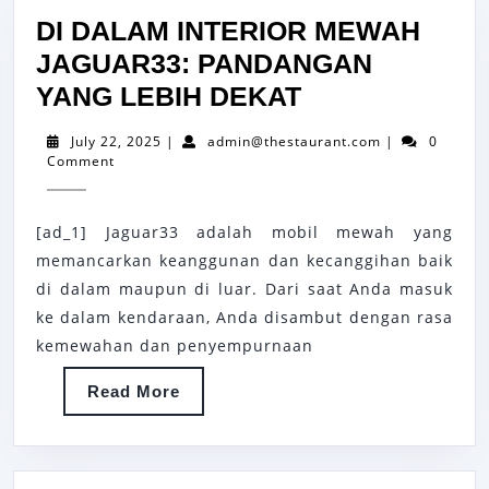
DI DALAM INTERIOR MEWAH
JAGUAR33: PANDANGAN
DI
YANG LEBIH DEKAT
DALAM
July
admin@thestau
July 22, 2025
|
admin@thestaurant.com
|
0
INTERIOR
22,
Comment
2025
MEWAH
JAGUAR33:
[ad_1] Jaguar33 adalah mobil mewah yang
PANDANGAN
memancarkan keanggunan dan kecanggihan baik
YANG
di dalam maupun di luar. Dari saat Anda masuk
ke dalam kendaraan, Anda disambut dengan rasa
LEBIH
kemewahan dan penyempurnaan
DEKAT
Read
Read More
More