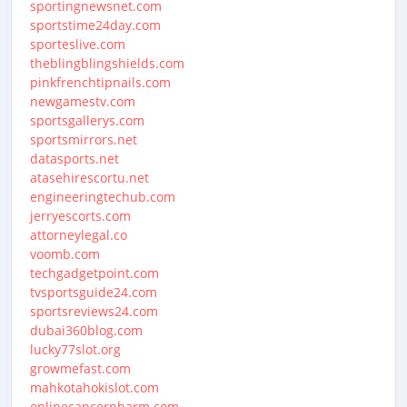
sportingnewsnet.com
sportstime24day.com
sporteslive.com
theblingblingshields.com
pinkfrenchtipnails.com
newgamestv.com
sportsgallerys.com
sportsmirrors.net
datasports.net
atasehirescortu.net
engineeringtechub.com
jerryescorts.com
attorneylegal.co
voomb.com
techgadgetpoint.com
tvsportsguide24.com
sportsreviews24.com
dubai360blog.com
lucky77slot.org
growmefast.com
mahkotahokislot.com
onlinecancerpharm.com