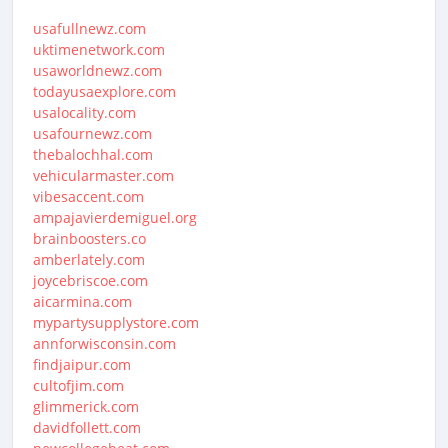
usafullnewz.com
uktimenetwork.com
usaworldnewz.com
todayusaexplore.com
usalocality.com
usafournewz.com
thebalochhal.com
vehicularmaster.com
vibesaccent.com
ampajavierdemiguel.org
brainboosters.co
amberlately.com
joycebriscoe.com
aicarmina.com
mypartysupplystore.com
annforwisconsin.com
findjaipur.com
cultofjim.com
glimmerick.com
davidfollett.com