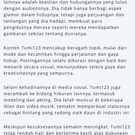
lainnya adalah keaslian dan hubungannya yang tulus
dengan audiensnya. Dia tidak hanya berbagi aspek
glamor dalam hidupnya, tetapi juga perjuangan dan
tantangan yang dia hadapi, membuat para
pengikutnya merasa seperti mereka mendapatkan
gambaran sekilas tentang dunianya.
Konten Tumi123 mencakup beragam topik, mulai dari
mode dan kecantikan hingga perjalanan dan gaya
hidup. Postingannya selalu dikurasi dengan baik dan
menarik secara visual, menunjukkan selera gaya dan
kreativitasnya yang sempurna.
Selain kehadirannya di media sosial, Tumi123 juga
merambah ke bidang hiburan lainnya, termasuk
modeling dan akting. Dia telah muncul di beberapa
iklan dan video musik, semakin memperkuat statusnya
sebagai bintang yang sedang naik daun di industri ini.
Meskipun kesuksesannya semakin meningkat, Tumi123
tetap rendah hati dan berterima kasih atas dukungan