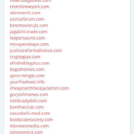
newcollegebeat.com
reverbnewyork.com
skinmerch.com
usvisaforum.com
bestmovierulz.com
jagalchi-trade.com
loopersound.com
minapenelope.com
justicereformalliance.com
cryptoglax.com
ohiohobbyplus.com
bogothemes.com
ajino-mingei.com
yourfreehost.info
cheapnorthfacejacketsm.com
gurjoshhomes.com
tombradydiet.com
bonthaiclub.com
casusbelli-mod.com
bookplatesociety.com
lebnewsmedia.com
sonosonora.com