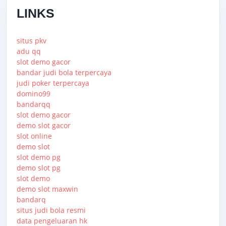
LINKS
situs pkv
adu qq
slot demo gacor
bandar judi bola terpercaya
judi poker terpercaya
domino99
bandarqq
slot demo gacor
demo slot gacor
slot online
demo slot
slot demo pg
demo slot pg
slot demo
demo slot maxwin
bandarq
situs judi bola resmi
data pengeluaran hk