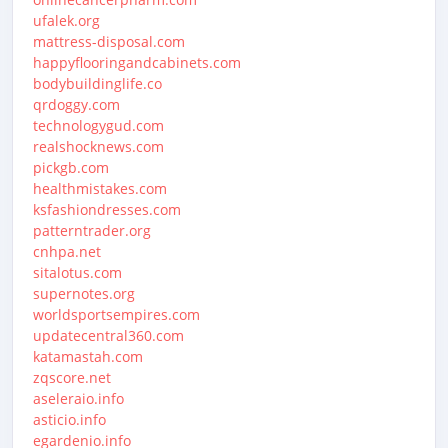
ufalek.org
mattress-disposal.com
happyflooringandcabinets.com
bodybuildinglife.co
qrdoggy.com
technologygud.com
realshocknews.com
pickgb.com
healthmistakes.com
ksfashiondresses.com
patterntrader.org
cnhpa.net
sitalotus.com
supernotes.org
worldsportsempires.com
updatecentral360.com
katamastah.com
zqscore.net
aseleraio.info
asticio.info
egardenio.info