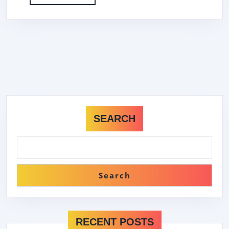
More
TUJUAN
ANDA
SEARCH
Search
RECENT POSTS