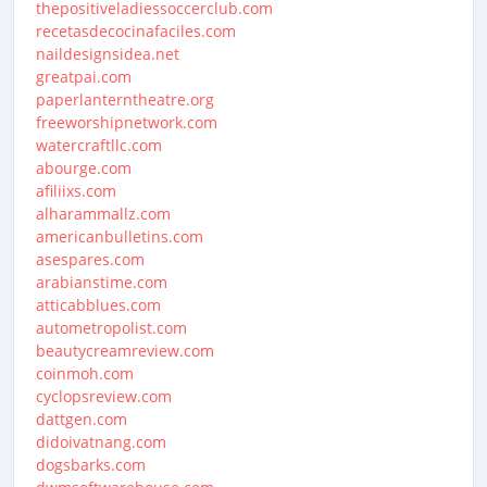
thepositiveladiessoccerclub.com
recetasdecocinafaciles.com
naildesignsidea.net
greatpai.com
paperlanterntheatre.org
freeworshipnetwork.com
watercraftllc.com
abourge.com
afiliixs.com
alharammallz.com
americanbulletins.com
asespares.com
arabianstime.com
atticabblues.com
autometropolist.com
beautycreamreview.com
coinmoh.com
cyclopsreview.com
dattgen.com
didoivatnang.com
dogsbarks.com