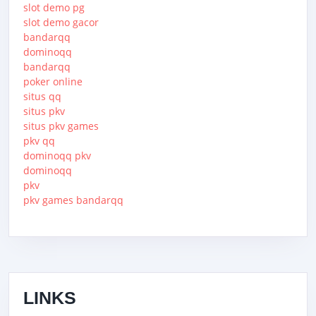
slot demo pg
slot demo gacor
bandarqq
dominoqq
bandarqq
poker online
situs qq
situs pkv
situs pkv games
pkv qq
dominoqq pkv
dominoqq
pkv
pkv games bandarqq
LINKS