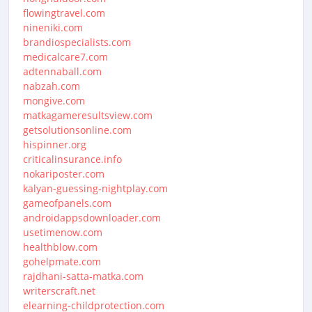
flowingtravel.com
nineniki.com
brandiospecialists.com
medicalcare7.com
adtennaball.com
nabzah.com
mongive.com
matkagameresultsview.com
getsolutionsonline.com
hispinner.org
criticalinsurance.info
nokariposter.com
kalyan-guessing-nightplay.com
gameofpanels.com
androidappsdownloader.com
usetimenow.com
healthblow.com
gohelpmate.com
rajdhani-satta-matka.com
writerscraft.net
elearning-childprotection.com