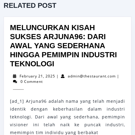
Previous
Next
RELATED POST
post:
post:
MELUNCURKAN KISAH
SUKSES ARJUNA96: DARI
AWAL YANG SEDERHANA
HINGGA PEMIMPIN INDUSTRI
MELUNCURKAN
TEKNOLOGI
KISAH
February
admin@th
February 21, 2025
|
admin@thestaurant.com
|
SUKSES
21,
0 Comment
2025
ARJUNA96:
DARI
[ad_1] Arjuna96 adalah nama yang telah menjadi
AWAL
identik dengan keberhasilan dalam industri
YANG
teknologi. Dari awal yang sederhana, pemimpin
visioner ini telah naik ke puncak industri,
SEDERHANA
memimpin tim individu yang berbakat