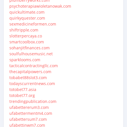
plumberryworks.com
psychoterapiawioletanowak.com
quickultimate.com
quirkyquester.com
sexmedicineformen.com
shiftripple.com
slotterpercaya.co
smartcoolbox.com
sohanjitfinances.com
soulfulhousemusic.net
sparklooms.com
tacticalcontractingllc.com
thecapitalpowers.com
tobabet88slot3.com
todayscurrentnews.com
totobet77.asia
totobet77.org
trendingpublication.com
ufabettererum3.com
ufabettermentm4.com
ufabettersum7.com
ufabettinwm7.com