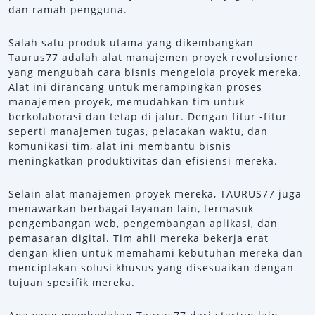
dan ramah pengguna.
Salah satu produk utama yang dikembangkan
Taurus77 adalah alat manajemen proyek revolusioner
yang mengubah cara bisnis mengelola proyek mereka.
Alat ini dirancang untuk merampingkan proses
manajemen proyek, memudahkan tim untuk
berkolaborasi dan tetap di jalur. Dengan fitur -fitur
seperti manajemen tugas, pelacakan waktu, dan
komunikasi tim, alat ini membantu bisnis
meningkatkan produktivitas dan efisiensi mereka.
Selain alat manajemen proyek mereka, TAURUS77 juga
menawarkan berbagai layanan lain, termasuk
pengembangan web, pengembangan aplikasi, dan
pemasaran digital. Tim ahli mereka bekerja erat
dengan klien untuk memahami kebutuhan mereka dan
menciptakan solusi khusus yang disesuaikan dengan
tujuan spesifik mereka.