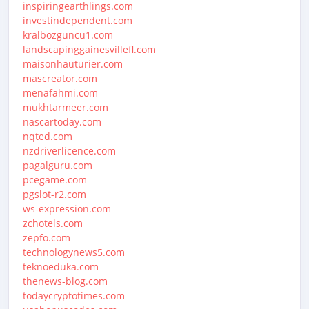
inspiringearthlings.com
investindependent.com
kralbozguncu1.com
landscapinggainesvillefl.com
maisonhauturier.com
mascreator.com
menafahmi.com
mukhtarmeer.com
nascartoday.com
nqted.com
nzdriverlicence.com
pagalguru.com
pcegame.com
pgslot-r2.com
ws-expression.com
zchotels.com
zepfo.com
technologynews5.com
teknoeduka.com
thenews-blog.com
todaycryptotimes.com