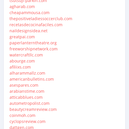
tsutsuji-parkin.com
agharab.com
cheapammousa.com
thepositiveladiessoccerclub.com
recetasdecocinafaciles.com
naildesignsidea.net
greatpai.com
paperlanterntheatre.org
freeworshipnetwork.com
watercraftllc.com
abourge.com
afiliixs.com
alharammallz.com
americanbulletins.com
asespares.com
arabianstime.com
atticabblues.com
autometropolist.com
beautycreamreview.com
coinmoh.com
cyclopsreview.com
dattgen.com