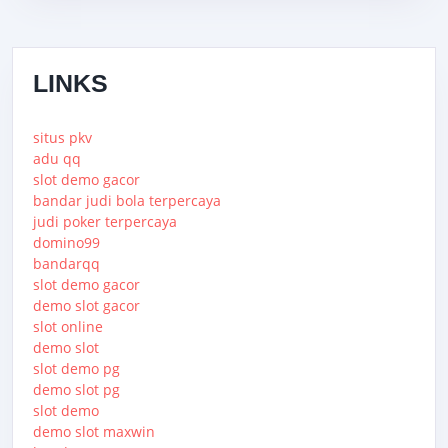
LINKS
situs pkv
adu qq
slot demo gacor
bandar judi bola terpercaya
judi poker terpercaya
domino99
bandarqq
slot demo gacor
demo slot gacor
slot online
demo slot
slot demo pg
demo slot pg
slot demo
demo slot maxwin