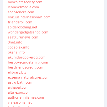
bookplatesociety.com
lebnewsmedia.com
sonosonora.com
linkuusinternasional1.com
friendsroll.com
spiderclothing.net
wondergadgetsshop.com
seatgurunews.com
3net.info
codeplex.info
okena.info
akunidpropokerqq.com
bespokecardetailing.com
bestfriendscredit.com
elibrary.biz
eczema-naturalcures.com
astro-bath.com
aghapal.com
altu-expo.com
authorjennijames.com
viajearoma.net