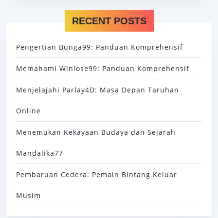
RECENT POSTS
Pengertian Bunga99: Panduan Komprehensif
Memahami Winlose99: Panduan Komprehensif
Menjelajahi Parlay4D: Masa Depan Taruhan
Online
Menemukan Kekayaan Budaya dan Sejarah
Mandalika77
Pembaruan Cedera: Pemain Bintang Keluar
Musim