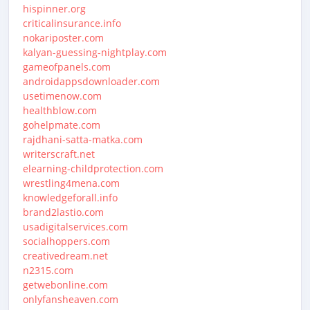
hispinner.org
criticalinsurance.info
nokariposter.com
kalyan-guessing-nightplay.com
gameofpanels.com
androidappsdownloader.com
usetimenow.com
healthblow.com
gohelpmate.com
rajdhani-satta-matka.com
writerscraft.net
elearning-childprotection.com
wrestling4mena.com
knowledgeforall.info
brand2lastio.com
usadigitalservices.com
socialhoppers.com
creativedream.net
n2315.com
getwebonline.com
onlyfansheaven.com