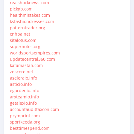
realshocknews.com
pickgb.com
healthmistakes.com
ksfashiondresses.com
patterntrader.org
cnhpa.net
sitalotus.com
supernotes.org
worldsportsempires.com
updatecentral360.com
katamastah.com
zqscore.net
aseleraio.info
asticio.info
egardenio.info
arxteamio.info
getalexio.info
accountaudittaxcon.com
prymprint.com
sportkeeda.org
besttimespend.com