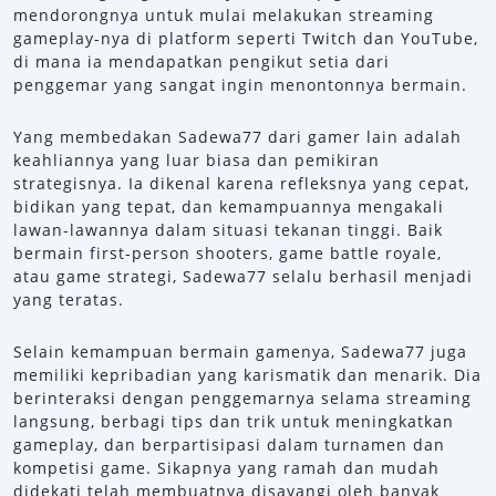
mendorongnya untuk mulai melakukan streaming
gameplay-nya di platform seperti Twitch dan YouTube,
di mana ia mendapatkan pengikut setia dari
penggemar yang sangat ingin menontonnya bermain.
Yang membedakan Sadewa77 dari gamer lain adalah
keahliannya yang luar biasa dan pemikiran
strategisnya. Ia dikenal karena refleksnya yang cepat,
bidikan yang tepat, dan kemampuannya mengakali
lawan-lawannya dalam situasi tekanan tinggi. Baik
bermain first-person shooters, game battle royale,
atau game strategi, Sadewa77 selalu berhasil menjadi
yang teratas.
Selain kemampuan bermain gamenya, Sadewa77 juga
memiliki kepribadian yang karismatik dan menarik. Dia
berinteraksi dengan penggemarnya selama streaming
langsung, berbagi tips dan trik untuk meningkatkan
gameplay, dan berpartisipasi dalam turnamen dan
kompetisi game. Sikapnya yang ramah dan mudah
didekati telah membuatnya disayangi oleh banyak