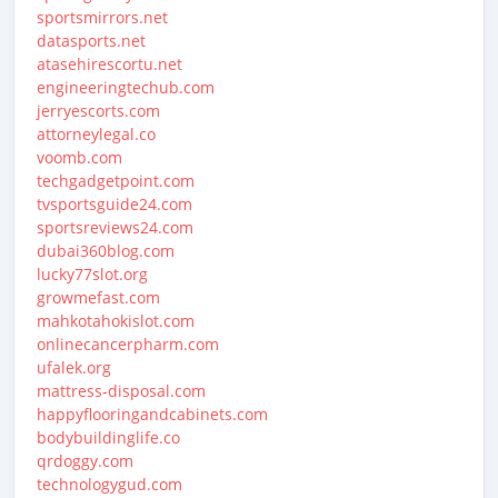
sportsmirrors.net
datasports.net
atasehirescortu.net
engineeringtechub.com
jerryescorts.com
attorneylegal.co
voomb.com
techgadgetpoint.com
tvsportsguide24.com
sportsreviews24.com
dubai360blog.com
lucky77slot.org
growmefast.com
mahkotahokislot.com
onlinecancerpharm.com
ufalek.org
mattress-disposal.com
happyflooringandcabinets.com
bodybuildinglife.co
qrdoggy.com
technologygud.com