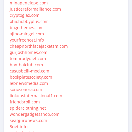
minapenelope.com
justicereformalliance.com
cryptoglax.com
ohiohobbyplus.com
bogothemes.com
ajino-mingei.com
yourfreehost.info
cheapnorthfacejacketsm.com
gurjoshhomes.com
tombradydiet.com
bonthaiclub.com
casusbelli-mod.com
bookplatesociety.com
lebnewsmedia.com
sonosonora.com
linkuusinternasional1.com
friendsroll.com
spiderclothing.net
wondergadgetsshop.com
seatgurunews.com
3net.info