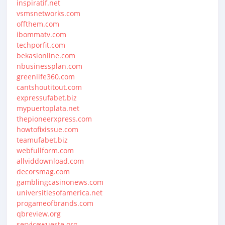
inspiratif.net
vsmsnetworks.com
offthem.com
ibommatv.com
techporfit.com
bekasionline.com
nbusinessplan.com
greenlife360.com
cantshoutitout.com
expressufabet.biz
mypuertoplata.net
thepioneerxpress.com
howtofixissue.com
teamufabet.biz
webfullform.com
allviddownload.com
decorsmag.com
gamblingcasinonews.com
universitiesofamerica.net
progameofbrands.com
qbreview.org
servicewueste.org