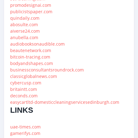
promodesignai.com
publicistspaper.com
quindaily.com
abosulte.com
aiverse24.com
anubella.com
audiobooksonaudible.com
beautenetwork.com
bitcoin-tracing.com
bodyandshapes.com
businessconsultantsroundrock.com
classicglobalnews.com
cybercusp.com
britaintt.com
deconds.com
easycartltd-domesticcleaningservicesedinburgh.com
LINKS
uae-times.com
gamerifys.com