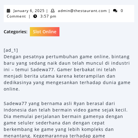
January
admin@thestau
January 6, 2025
|
admin@thestaurant.com
|
0
6,
Comment
|
3:57 pm
2025
Categories:
Slot Online
[ad_1]
Dengan pesatnya pertumbuhan game online, bintang
baru yang sedang naik daun telah muncul di industri
ini – temui Sadewa77. Gamer berbakat ini telah
menjadi berita utama karena keterampilan dan
dedikasinya yang mengesankan terhadap dunia game
online.
Sadewa77 yang bernama asli Ryan berasal dari
Indonesia dan telah bermain video game sejak kecil.
Dia memulai perjalanan bermain gamenya dengan
game seluler sederhana dan dengan cepat
berkembang ke game yang lebih kompleks dan
menantang. Kegemarannya terhadap game