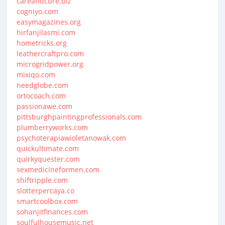
careandcure.biz
cogniyo.com
easymagazines.org
hirfanjilasmi.com
hometricks.org
leathercraftpro.com
microgridpower.org
mixiqo.com
needglobe.com
ortocoach.com
passionawe.com
pittsburghpaintingprofessionals.com
plumberryworks.com
psychoterapiawioletanowak.com
quickultimate.com
quirkyquester.com
sexmedicineformen.com
shiftripple.com
slotterpercaya.co
smartcoolbox.com
sohanjitfinances.com
soulfulhousemusic.net