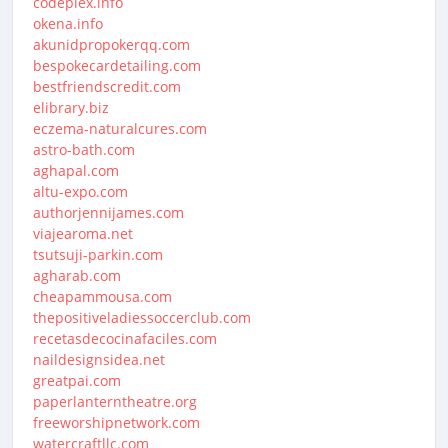
codeplex.info
okena.info
akunidpropokerqq.com
bespokecardetailing.com
bestfriendscredit.com
elibrary.biz
eczema-naturalcures.com
astro-bath.com
aghapal.com
altu-expo.com
authorjennijames.com
viajearoma.net
tsutsuji-parkin.com
agharab.com
cheapammousa.com
thepositiveladiessoccerclub.com
recetasdecocinafaciles.com
naildesignsidea.net
greatpai.com
paperlanterntheatre.org
freeworshipnetwork.com
watercraftllc.com