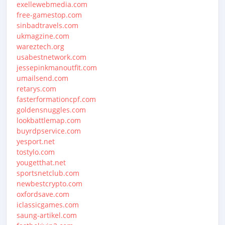
exellewebmedia.com
free-gamestop.com
sinbadtravels.com
ukmagzine.com
wareztech.org
usabestnetwork.com
jessepinkmanoutfit.com
umailsend.com
retarys.com
fasterformationcpf.com
goldensnuggles.com
lookbattlemap.com
buyrdpservice.com
yesport.net
tostylo.com
yougetthat.net
sportsnetclub.com
newbestcrypto.com
oxfordsave.com
iclassicgames.com
saung-artikel.com