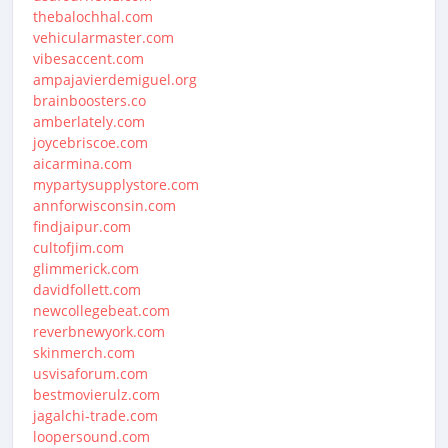
thebalochhal.com
vehicularmaster.com
vibesaccent.com
ampajavierdemiguel.org
brainboosters.co
amberlately.com
joycebriscoe.com
aicarmina.com
mypartysupplystore.com
annforwisconsin.com
findjaipur.com
cultofjim.com
glimmerick.com
davidfollett.com
newcollegebeat.com
reverbnewyork.com
skinmerch.com
usvisaforum.com
bestmovierulz.com
jagalchi-trade.com
loopersound.com