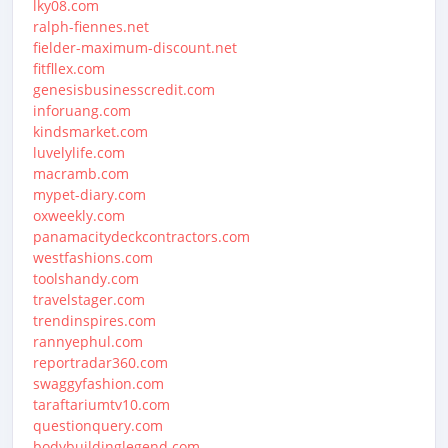
lky08.com
ralph-fiennes.net
fielder-maximum-discount.net
fitfllex.com
genesisbusinesscredit.com
inforuang.com
kindsmarket.com
luvelylife.com
macramb.com
mypet-diary.com
oxweekly.com
panamacitydeckcontractors.com
westfashions.com
toolshandy.com
travelstager.com
trendinspires.com
rannyephul.com
reportradar360.com
swaggyfashion.com
taraftariumtv10.com
questionquery.com
bodybuildinglegend.com