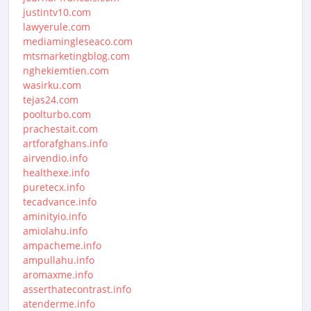
justintv10.com
lawyerule.com
mediamingleseaco.com
mtsmarketingblog.com
nghekiemtien.com
wasirku.com
tejas24.com
poolturbo.com
prachestait.com
artforafghans.info
airvendio.info
healthexe.info
puretecx.info
tecadvance.info
aminityio.info
amiolahu.info
ampacheme.info
ampullahu.info
aromaxme.info
asserthatecontrast.info
atenderme.info