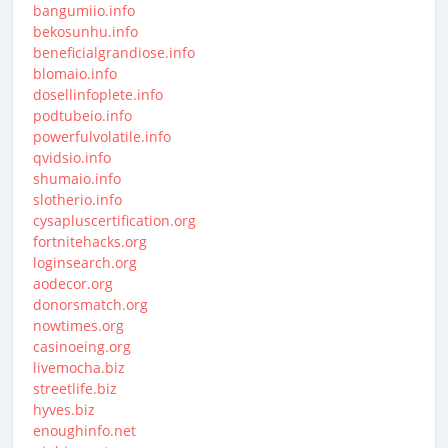
bangumiio.info
bekosunhu.info
beneficialgrandiose.info
blomaio.info
dosellinfoplete.info
podtubeio.info
powerfulvolatile.info
qvidsio.info
shumaio.info
slotherio.info
cysapluscertification.org
fortnitehacks.org
loginsearch.org
aodecor.org
donorsmatch.org
nowtimes.org
casinoeing.org
livemocha.biz
streetlife.biz
hyves.biz
enoughinfo.net