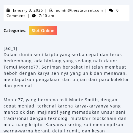
January
admin@thestau
January 3, 2026
|
admin@thestaurant.com
|
0
3,
Comment
|
7:40 am
2026
Categories:
Slot Online
[ad_1]
Dalam dunia seni kripto yang serba cepat dan terus
berkembang, ada bintang yang sedang naik daun:
Temui Monte77. Seniman berbakat ini telah membuat
heboh dengan karya seninya yang unik dan menawan,
mendapatkan pengakuan dan pujian dari para kolektor
dan peminat.
Monte77, yang bernama asli Monte Smith, dengan
cepat menjadi terkenal karena karya-karyanya yang
mencolok dan imajinatif yang memadukan unsur seni
tradisional dengan teknologi mutakhir blockchain dan
mata uang kripto. Karyanya sering kali menampilkan
warna-warna berani, detail rumit, dan kesan