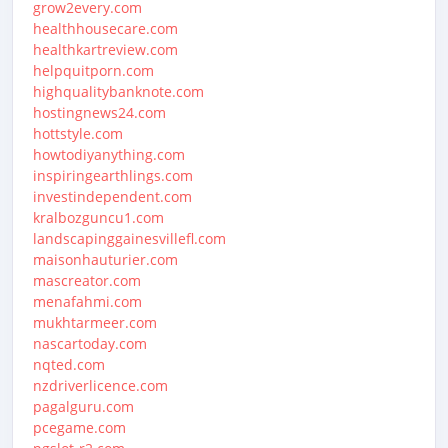
grow2every.com
healthhousecare.com
healthkartreview.com
helpquitporn.com
highqualitybanknote.com
hostingnews24.com
hottstyle.com
howtodiyanything.com
inspiringearthlings.com
investindependent.com
kralbozguncu1.com
landscapinggainesvillefl.com
maisonhauturier.com
mascreator.com
menafahmi.com
mukhtarmeer.com
nascartoday.com
nqted.com
nzdriverlicence.com
pagalguru.com
pcegame.com