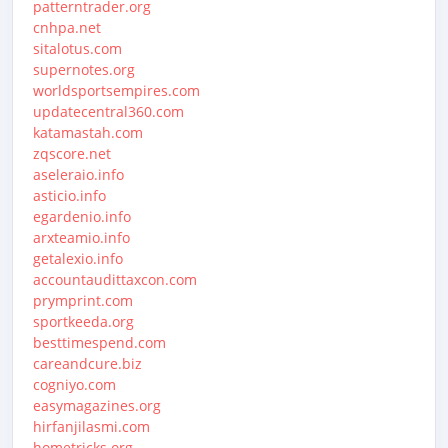
patterntrader.org
cnhpa.net
sitalotus.com
supernotes.org
worldsportsempires.com
updatecentral360.com
katamastah.com
zqscore.net
aseleraio.info
asticio.info
egardenio.info
arxteamio.info
getalexio.info
accountaudittaxcon.com
prymprint.com
sportkeeda.org
besttimespend.com
careandcure.biz
cogniyo.com
easymagazines.org
hirfanjilasmi.com
hometricks.org