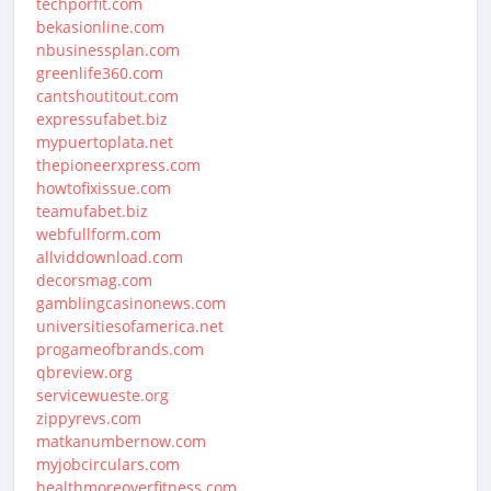
techporfit.com
bekasionline.com
nbusinessplan.com
greenlife360.com
cantshoutitout.com
expressufabet.biz
mypuertoplata.net
thepioneerxpress.com
howtofixissue.com
teamufabet.biz
webfullform.com
allviddownload.com
decorsmag.com
gamblingcasinonews.com
universitiesofamerica.net
progameofbrands.com
qbreview.org
servicewueste.org
zippyrevs.com
matkanumbernow.com
myjobcirculars.com
healthmoreoverfitness.com