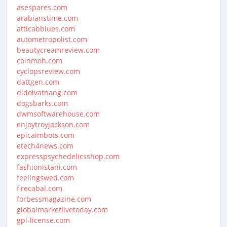
asespares.com
arabianstime.com
atticabblues.com
autometropolist.com
beautycreamreview.com
coinmoh.com
cyclopsreview.com
dattgen.com
didoivatnang.com
dogsbarks.com
dwmsoftwarehouse.com
enjoytroyjackson.com
epicaimbots.com
etech4news.com
expresspsychedelicsshop.com
fashionistani.com
feelingswed.com
firecabal.com
forbessmagazine.com
globalmarketlivetoday.com
gpl-license.com