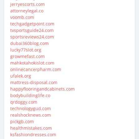
jerryescorts.com
attorneylegal.co
voomb.com
techgadgetpoint.com
tvsportsguide24.com
sportsreviews24.com
dubai360blog.com
lucky77slot.org
growmefast.com
mahkotahokislot.com
onlinecancerpharm.com
ufalek.org
mattress-disposal.com
happyflooringandcabinets.com
bodybuildinglife.co
qrdoggy.com
technologygud.com
realshocknews.com
pickgb.com
healthmistakes.com
ksfashiondresses.com