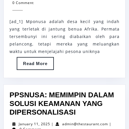
TERSEMBUNY
18,
0 Comment
2025
MPONUSA:
A
[ad_1] Mponusa adalah desa kecil yang indah
TRAVELER’S
yang terletak di jantung benua Afrika. Permata
GUIDE
tersembunyi ini sering diabaikan oleh para
pelancong, tetapi mereka yang meluangkan
waktu untuk menjelajahi pesona uniknya
Read
Read More
More
PPSNUSA: MEMIMPIN DALAM
SOLUSI KEAMANAN YANG
PPSNUSA:
DIPERSONALISASI
MEMIMPIN
January
admin@the
January 11, 2025
|
admin@thestaurant.com
|
DALAM
11,