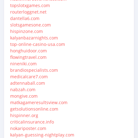
topslotxgames.com
routerloggnet.net
dantella6.com
slotsgamesone.com
hispinzone.com
kalyanbazarnights.com
top-online-casino-usa.com
honghuidoor.com
flowingtravel.com
nineniki.com
brandiospecialists.com
medicalcare7.com
adtennaball.com
nabzah.com
mongive.com
matkagameresultsview.com
getsolutionsonline.com
hispinner.org
criticalinsurance.info
nokariposter.com
kalyan-guessing-nightplay.com