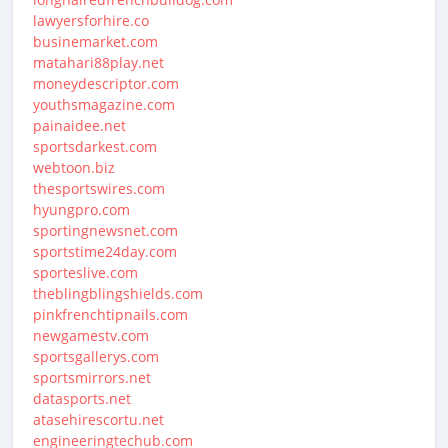
lawyersforhire.co
businemarket.com
matahari88play.net
moneydescriptor.com
youthsmagazine.com
painaidee.net
sportsdarkest.com
webtoon.biz
thesportswires.com
hyungpro.com
sportingnewsnet.com
sportstime24day.com
sporteslive.com
theblingblingshields.com
pinkfrenchtipnails.com
newgamestv.com
sportsgallerys.com
sportsmirrors.net
datasports.net
atasehirescortu.net
engineeringtechub.com