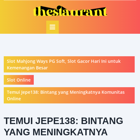
Skip
to
content
Open
Button
Slot Mahjong Ways PG Soft, Slot Gacor Hari Ini untuk
Kemenangan Besar
Slot Online
Temui Jepe138: Bintang yang Meningkatnya Komunitas
Online
TEMUI JEPE138: BINTANG
YANG MENINGKATNYA