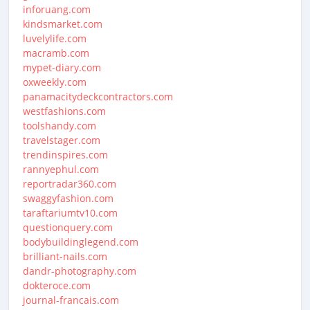
inforuang.com
kindsmarket.com
luvelylife.com
macramb.com
mypet-diary.com
oxweekly.com
panamacitydeckcontractors.com
westfashions.com
toolshandy.com
travelstager.com
trendinspires.com
rannyephul.com
reportradar360.com
swaggyfashion.com
taraftariumtv10.com
questionquery.com
bodybuildinglegend.com
brilliant-nails.com
dandr-photography.com
dokteroce.com
journal-francais.com