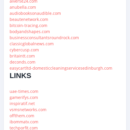
aiverse24.com
anubella.com
audiobooksonaudible.com
beautenetwork.com
bitcoin-tracing.com
bodyandshapes.com
businessconsultantsroundrock.com
classicglobalnews.com
cybercusp.com
britaintt.com
deconds.com
easycartltd-domesticcleaningservicesedinburgh.com
LINKS
uae-times.com
gamerifys.com
inspiratif.net
vsmsnetworks.com
offthem.com
ibommatv.com
techporfit.com