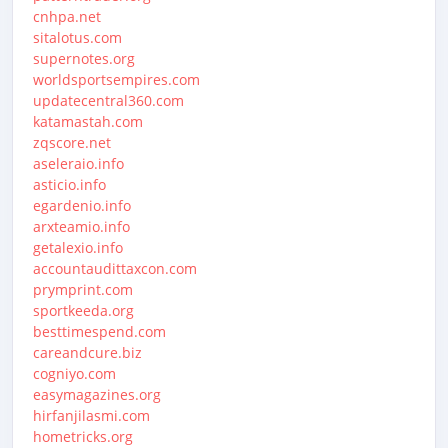
cnhpa.net
sitalotus.com
supernotes.org
worldsportsempires.com
updatecentral360.com
katamastah.com
zqscore.net
aseleraio.info
asticio.info
egardenio.info
arxteamio.info
getalexio.info
accountaudittaxcon.com
prymprint.com
sportkeeda.org
besttimespend.com
careandcure.biz
cogniyo.com
easymagazines.org
hirfanjilasmi.com
hometricks.org