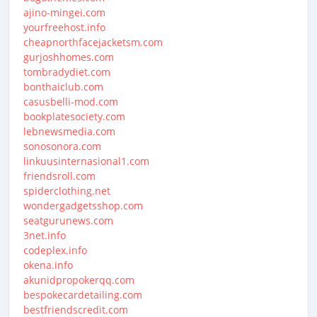
ajino-mingei.com
yourfreehost.info
cheapnorthfacejacketsm.com
gurjoshhomes.com
tombradydiet.com
bonthaiclub.com
casusbelli-mod.com
bookplatesociety.com
lebnewsmedia.com
sonosonora.com
linkuusinternasional1.com
friendsroll.com
spiderclothing.net
wondergadgetsshop.com
seatgurunews.com
3net.info
codeplex.info
okena.info
akunidpropokerqq.com
bespokecardetailing.com
bestfriendscredit.com