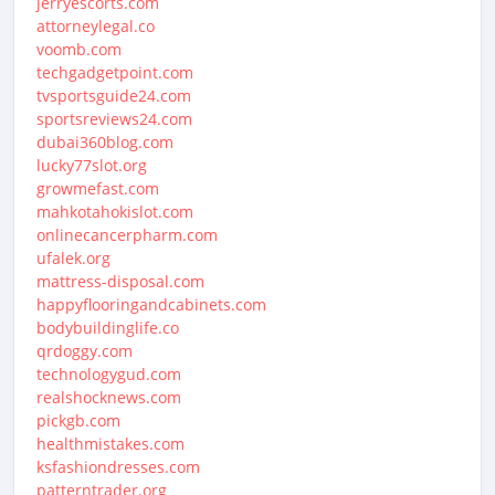
jerryescorts.com
attorneylegal.co
voomb.com
techgadgetpoint.com
tvsportsguide24.com
sportsreviews24.com
dubai360blog.com
lucky77slot.org
growmefast.com
mahkotahokislot.com
onlinecancerpharm.com
ufalek.org
mattress-disposal.com
happyflooringandcabinets.com
bodybuildinglife.co
qrdoggy.com
technologygud.com
realshocknews.com
pickgb.com
healthmistakes.com
ksfashiondresses.com
patterntrader.org