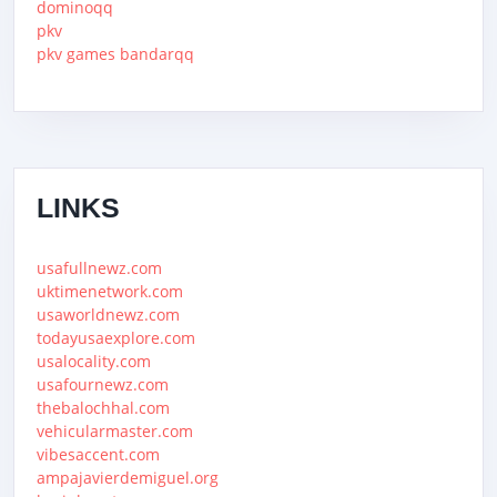
dominoqq
pkv
pkv games bandarqq
LINKS
usafullnewz.com
uktimenetwork.com
usaworldnewz.com
todayusaexplore.com
usalocality.com
usafournewz.com
thebalochhal.com
vehicularmaster.com
vibesaccent.com
ampajavierdemiguel.org