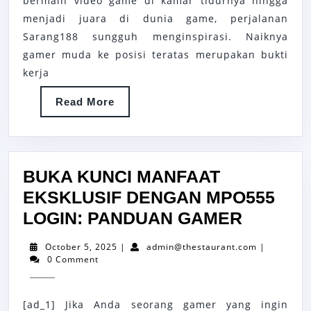
bermain video game di kamar tidurnya hingga
DI
menjadi juara di dunia game, perjalanan
Sarang188 sungguh menginspirasi. Naiknya
DUNIA
gamer muda ke posisi teratas merupakan bukti
GAMING
kerja
Read
Read More
More
BUKA KUNCI MANFAAT
EKSKLUSIF DENGAN MPO555
BUKA
LOGIN: PANDUAN GAMER
KUNCI
October
admin@thes
October 5, 2025
|
admin@thestaurant.com
|
MANFA
5,
0 Comment
2025
EKSKLU
DENGA
[ad_1] Jika Anda seorang gamer yang ingin