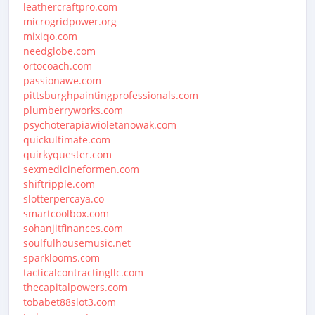
leathercraftpro.com
microgridpower.org
mixiqo.com
needglobe.com
ortocoach.com
passionawe.com
pittsburghpaintingprofessionals.com
plumberryworks.com
psychoterapiawioletanowak.com
quickultimate.com
quirkyquester.com
sexmedicineformen.com
shiftripple.com
slotterpercaya.co
smartcoolbox.com
sohanjitfinances.com
soulfulhousemusic.net
sparklooms.com
tacticalcontractingllc.com
thecapitalpowers.com
tobabet88slot3.com