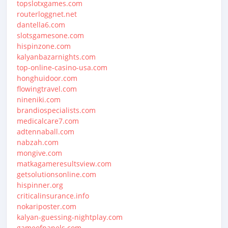
topslotxgames.com
routerloggnet.net
dantella6.com
slotsgamesone.com
hispinzone.com
kalyanbazarnights.com
top-online-casino-usa.com
honghuidoor.com
flowingtravel.com
nineniki.com
brandiospecialists.com
medicalcare7.com
adtennaball.com
nabzah.com
mongive.com
matkagameresultsview.com
getsolutionsonline.com
hispinner.org
criticalinsurance.info
nokariposter.com
kalyan-guessing-nightplay.com
gameofpanels.com