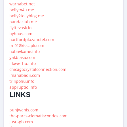
warnabet.net
bollym4u.me
bolly2tollyblog.me
pandaclub.me
flyttevask.io
byhous.com
hartfordplazahotel.com
m-918kissapk.com
nabavkame.info
gakbiasa.com
iflowerhu.info
chicagocrystalconnection.com
imanabadii.com
trilipohu.info
appruptio.info
LINKS
punjwanis.com
the-parcs-clematiscondos.com
jusu-gb.com