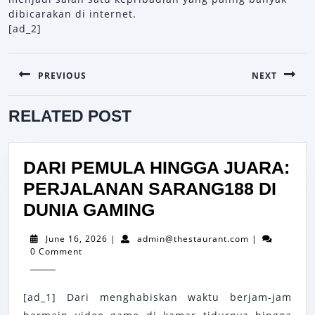
dibicarakan di internet.
[ad_2]
POST
PREVIOUS
NEXT
NAVIGATION
Previous
Next
RELATED POST
post:
post:
DARI PEMULA HINGGA JUARA:
PERJALANAN SARANG188 DI
DARI
DUNIA GAMING
PEMULA
June
admin@thesta
June 16, 2026
|
admin@thestaurant.com
|
HINGGA
16,
0 Comment
2026
JUARA:
PERJALANAN
[ad_1] Dari menghabiskan waktu berjam-jam
SARANG188