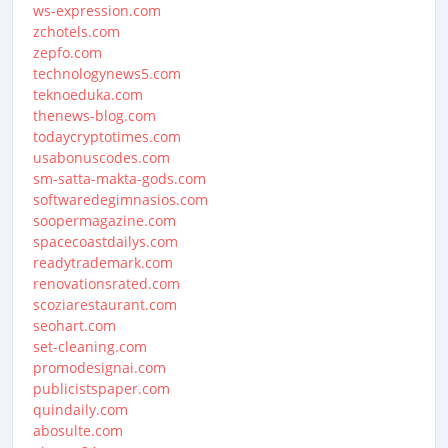
ws-expression.com
zchotels.com
zepfo.com
technologynews5.com
teknoeduka.com
thenews-blog.com
todaycryptotimes.com
usabonuscodes.com
sm-satta-makta-gods.com
softwaredegimnasios.com
soopermagazine.com
spacecoastdailys.com
readytrademark.com
renovationsrated.com
scoziarestaurant.com
seohart.com
set-cleaning.com
promodesignai.com
publicistspaper.com
quindaily.com
abosulte.com