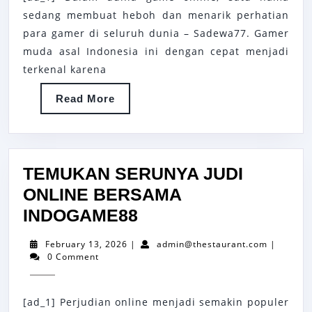
INTERNET
sedang membuat heboh dan menarik perhatian
DENGAN
para gamer di seluruh dunia – Sadewa77. Gamer
muda asal Indonesia ini dengan cepat menjadi
STORM
terkenal karena
Read
Read More
More
TEMUKAN SERUNYA JUDI
ONLINE BERSAMA
TEMUKAN
INDOGAME88
SERUNYA
February
admin@th
February 13, 2026
|
admin@thestaurant.com
|
JUDI
13,
0 Comment
2026
ONLINE
BERSAMA
[ad_1] Perjudian online menjadi semakin populer