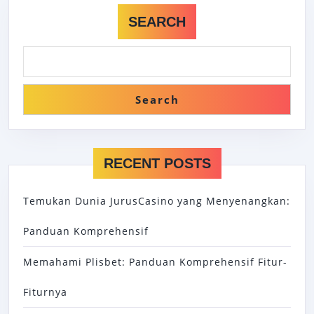
SEARCH
Search
RECENT POSTS
Temukan Dunia JurusCasino yang Menyenangkan:
Panduan Komprehensif
Memahami Plisbet: Panduan Komprehensif Fitur-
Fiturnya