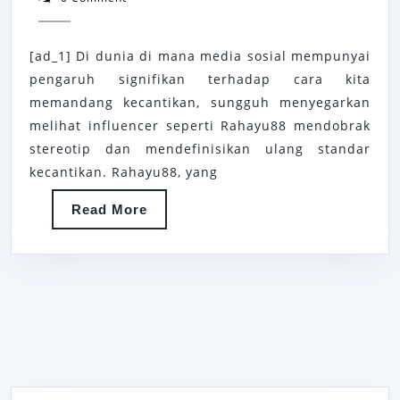
2026
INI
MENDEFINISIKAN
[ad_1] Di dunia di mana media sosial mempunyai
ULANG
pengaruh signifikan terhadap cara kita
STANDAR
memandang kecantikan, sungguh menyegarkan
melihat influencer seperti Rahayu88 mendobrak
KECANTIKAN
stereotip dan mendefinisikan ulang standar
DI
kecantikan. Rahayu88, yang
MEDIA
SOSIAL
Read
Read More
More