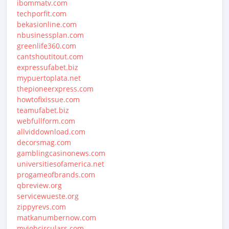
ibommatv.com
techporfit.com
bekasionline.com
nbusinessplan.com
greenlife360.com
cantshoutitout.com
expressufabet.biz
mypuertoplata.net
thepioneerxpress.com
howtofixissue.com
teamufabet.biz
webfullform.com
allviddownload.com
decorsmag.com
gamblingcasinonews.com
universitiesofamerica.net
progameofbrands.com
qbreview.org
servicewueste.org
zippyrevs.com
matkanumbernow.com
myjobcirculars.com