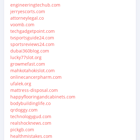
engineeringtechub.com
jerryescorts.com
attorneylegal.co
voomb.com
techgadgetpoint.com
tvsportsguide24.com
sportsreviews24.com
dubai360blog.com
lucky77slot.org
growmefast.com
mahkotahokislot.com
onlinecancerpharm.com
ufalek.org
mattress-disposal.com
happyflooringandcabinets.com
bodybuildinglife.co
qrdoggy.com
technologygud.com
realshocknews.com
pickgb.com
healthmistakes.com