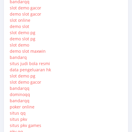
bandarqq
slot demo gacor
demo slot gacor
slot online
demo slot
slot demo pg
demo slot pg
slot demo
demo slot maxwin
bandarq
situs judi bola resmi
data pengeluaran hk
slot demo pg
slot demo gacor
bandarqq
dominoqq
bandarqq
poker online
situs qq
situs pkv
situs pkv games
pkv qq