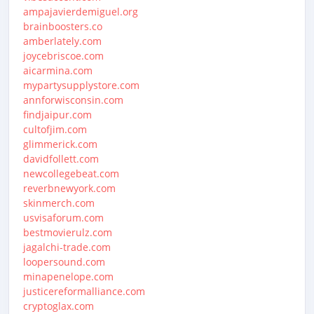
ampajavierdemiguel.org
brainboosters.co
amberlately.com
joycebriscoe.com
aicarmina.com
mypartysupplystore.com
annforwisconsin.com
findjaipur.com
cultofjim.com
glimmerick.com
davidfollett.com
newcollegebeat.com
reverbnewyork.com
skinmerch.com
usvisaforum.com
bestmovierulz.com
jagalchi-trade.com
loopersound.com
minapenelope.com
justicereformalliance.com
cryptoglax.com