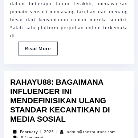
INDOGAME88
dalam beberapa tahun terakhir, menawarkan
pemain sensasi memasang taruhan dan menang
besar dari kenyamanan rumah mereka sendiri.
Salah satu platform perjudian online terkemuka
di
Read
Read More
More
RAHAYU88: BAGAIMANA
INFLUENCER INI
MENDEFINISIKAN ULANG
STANDAR KECANTIKAN DI
RAHAYU88:
MEDIA SOSIAL
BAGAIMANA
February
admin@the
February 1, 2026
|
admin@thestaurant.com
|
INFLUENCER
1,
0 Comment