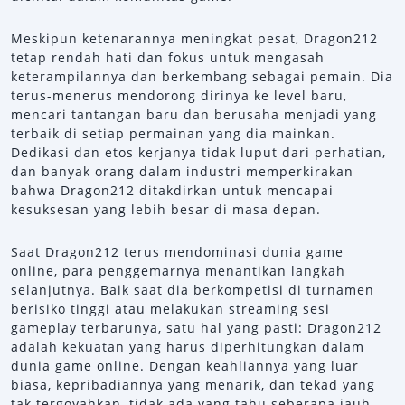
Meskipun ketenarannya meningkat pesat, Dragon212
tetap rendah hati dan fokus untuk mengasah
keterampilannya dan berkembang sebagai pemain. Dia
terus-menerus mendorong dirinya ke level baru,
mencari tantangan baru dan berusaha menjadi yang
terbaik di setiap permainan yang dia mainkan.
Dedikasi dan etos kerjanya tidak luput dari perhatian,
dan banyak orang dalam industri memperkirakan
bahwa Dragon212 ditakdirkan untuk mencapai
kesuksesan yang lebih besar di masa depan.
Saat Dragon212 terus mendominasi dunia game
online, para penggemarnya menantikan langkah
selanjutnya. Baik saat dia berkompetisi di turnamen
berisiko tinggi atau melakukan streaming sesi
gameplay terbarunya, satu hal yang pasti: Dragon212
adalah kekuatan yang harus diperhitungkan dalam
dunia game online. Dengan keahliannya yang luar
biasa, kepribadiannya yang menarik, dan tekad yang
tak tergoyahkan, tidak ada yang tahu seberapa jauh