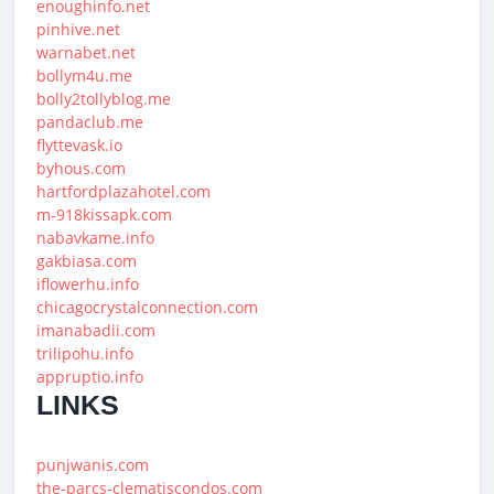
enoughinfo.net
pinhive.net
warnabet.net
bollym4u.me
bolly2tollyblog.me
pandaclub.me
flyttevask.io
byhous.com
hartfordplazahotel.com
m-918kissapk.com
nabavkame.info
gakbiasa.com
iflowerhu.info
chicagocrystalconnection.com
imanabadii.com
trilipohu.info
appruptio.info
LINKS
punjwanis.com
the-parcs-clematiscondos.com