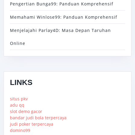
Pengertian Bunga99: Panduan Komprehensif
Memahami Winlose99: Panduan Komprehensif
Menjelajahi Parlay4D: Masa Depan Taruhan
Online
LINKS
situs pkv
adu qq
slot demo gacor
bandar judi bola terpercaya
judi poker terpercaya
domino99