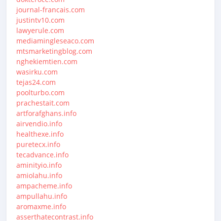
journal-francais.com
justintv10.com
lawyerule.com
mediamingleseaco.com
mtsmarketingblog.com
nghekiemtien.com
wasirku.com
tejas24.com
poolturbo.com
prachestait.com
artforafghans.info
airvendio.info
healthexe.info
puretecx.info
tecadvance.info
aminityio.info
amiolahu.info
ampacheme.info
ampullahu.info
aromaxme.info
asserthatecontrast.info