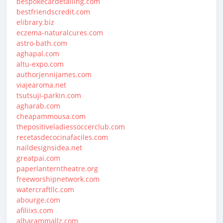
bespokecardetailing.com
bestfriendscredit.com
elibrary.biz
eczema-naturalcures.com
astro-bath.com
aghapal.com
altu-expo.com
authorjennijames.com
viajearoma.net
tsutsuji-parkin.com
agharab.com
cheapammousa.com
thepositiveladiessoccerclub.com
recetasdecocinafaciles.com
naildesignsidea.net
greatpai.com
paperlanterntheatre.org
freeworshipnetwork.com
watercraftllc.com
abourge.com
afiliixs.com
alharammallz.com