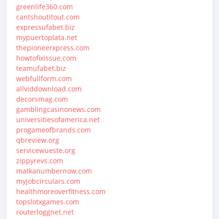
greenlife360.com
cantshoutitout.com
expressufabet.biz
mypuertoplata.net
thepioneerxpress.com
howtofixissue.com
teamufabet.biz
webfullform.com
allviddownload.com
decorsmag.com
gamblingcasinonews.com
universitiesofamerica.net
progameofbrands.com
qbreview.org
servicewueste.org
zippyrevs.com
matkanumbernow.com
myjobcirculars.com
healthmoreoverfitness.com
topslotxgames.com
routerloggnet.net