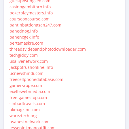
guestpostingseo.com
casinogambitpro.info
pokerplaymasters.info
courseoncourse.com
bantinbatdongsan247.com
bahednog.info
bahenxgek.info
pertamaskre.com
threadsvideoandphotodownloader.com
techgiddy.com
usalivenetwork.com
jackpotrushonline.info
ucnewshindi.com
freecellphonedatabase.com
gamersrope.com
exellewebmedia.com
free-gamestop.com
sinbadtravels.com
ukmagzine.com
wareztech.org
usabestnetwork.com
jessepinkmanoutfit.com