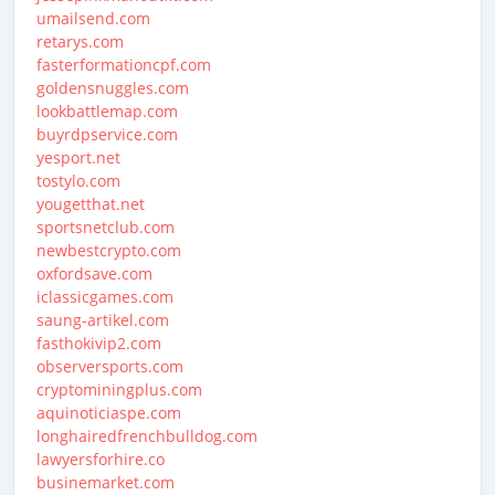
umailsend.com
retarys.com
fasterformationcpf.com
goldensnuggles.com
lookbattlemap.com
buyrdpservice.com
yesport.net
tostylo.com
yougetthat.net
sportsnetclub.com
newbestcrypto.com
oxfordsave.com
iclassicgames.com
saung-artikel.com
fasthokivip2.com
observersports.com
cryptominingplus.com
aquinoticiaspe.com
longhairedfrenchbulldog.com
lawyersforhire.co
businemarket.com