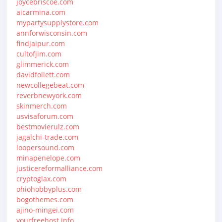
joycebriscoe.com
aicarmina.com
mypartysupplystore.com
annforwisconsin.com
findjaipur.com
cultofjim.com
glimmerick.com
davidfollett.com
newcollegebeat.com
reverbnewyork.com
skinmerch.com
usvisaforum.com
bestmovierulz.com
jagalchi-trade.com
loopersound.com
minapenelope.com
justicereformalliance.com
cryptoglax.com
ohiohobbyplus.com
bogothemes.com
ajino-mingei.com
yourfreehost.info