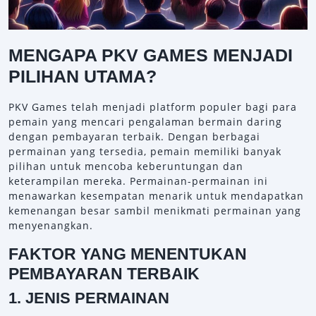
MENGAPA PKV GAMES MENJADI
PILIHAN UTAMA?
PKV Games telah menjadi platform populer bagi para
pemain yang mencari pengalaman bermain daring
dengan pembayaran terbaik. Dengan berbagai
permainan yang tersedia, pemain memiliki banyak
pilihan untuk mencoba keberuntungan dan
keterampilan mereka. Permainan-permainan ini
menawarkan kesempatan menarik untuk mendapatkan
kemenangan besar sambil menikmati permainan yang
menyenangkan.
FAKTOR YANG MENENTUKAN
PEMBAYARAN TERBAIK
1. JENIS PERMAINAN