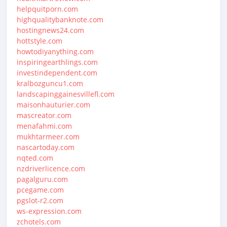
helpquitporn.com
highqualitybanknote.com
hostingnews24.com
hottstyle.com
howtodiyanything.com
inspiringearthlings.com
investindependent.com
kralbozguncu1.com
landscapinggainesvillefl.com
maisonhauturier.com
mascreator.com
menafahmi.com
mukhtarmeer.com
nascartoday.com
nqted.com
nzdriverlicence.com
pagalguru.com
pcegame.com
pgslot-r2.com
ws-expression.com
zchotels.com