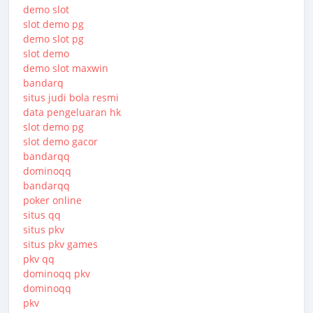
demo slot
slot demo pg
demo slot pg
slot demo
demo slot maxwin
bandarq
situs judi bola resmi
data pengeluaran hk
slot demo pg
slot demo gacor
bandarqq
dominoqq
bandarqq
poker online
situs qq
situs pkv
situs pkv games
pkv qq
dominoqq pkv
dominoqq
pkv