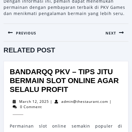
Dengan informasi ini, pemain dapat menemukan
permainan dengan pembayaran terbaik di PKV Games
dan menikmati pengalaman bermain yang lebih seru.
POST
PREVIOUS
NEXT
NAVIGATION
Previous
Next
RELATED POST
post:
post:
BANDARQQ PKV – TIPS JITU
BERMAIN SLOT ONLINE AGAR
BANDARQQ
SELALU PROFIT
PKV
March
admin@thes
March 12, 2025
|
admin@thestaurant.com
|
–
12,
0 Comment
2025
TIPS
JITU
Permainan slot online semakin populer di