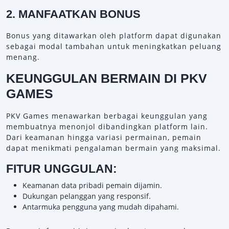
2. MANFAATKAN BONUS
Bonus yang ditawarkan oleh platform dapat digunakan
sebagai modal tambahan untuk meningkatkan peluang
menang.
KEUNGGULAN BERMAIN DI PKV
GAMES
PKV Games menawarkan berbagai keunggulan yang
membuatnya menonjol dibandingkan platform lain.
Dari keamanan hingga variasi permainan, pemain
dapat menikmati pengalaman bermain yang maksimal.
FITUR UNGGULAN:
Keamanan data pribadi pemain dijamin.
Dukungan pelanggan yang responsif.
Antarmuka pengguna yang mudah dipahami.