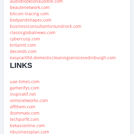
audiobooksonaudible.com
beautenetwork.com
bitcoin-tracing.com
bodyandshapes.com
businessconsultantsroundrock.com
classicglobalnews.com
cybercusp.com
britaintt.com
deconds.com
easycartltd-domesticcleaningservicesedinburgh.com
LINKS
uae-times.com
gamerifys.com
inspiratif.net
vsmsnetworks.com
offthem.com
ibommatv.com
techporfit.com
bekasionline.com
nbusinessplan.com