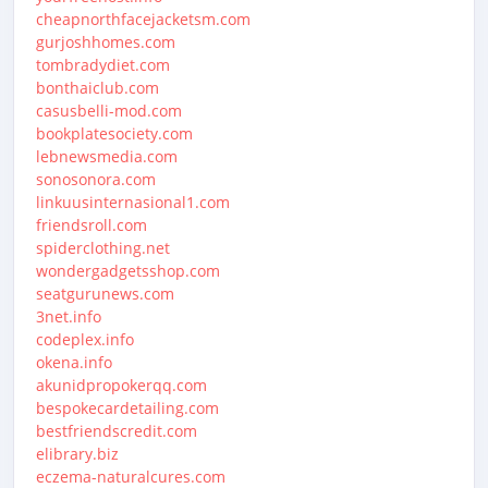
cheapnorthfacejacketsm.com
gurjoshhomes.com
tombradydiet.com
bonthaiclub.com
casusbelli-mod.com
bookplatesociety.com
lebnewsmedia.com
sonosonora.com
linkuusinternasional1.com
friendsroll.com
spiderclothing.net
wondergadgetsshop.com
seatgurunews.com
3net.info
codeplex.info
okena.info
akunidpropokerqq.com
bespokecardetailing.com
bestfriendscredit.com
elibrary.biz
eczema-naturalcures.com