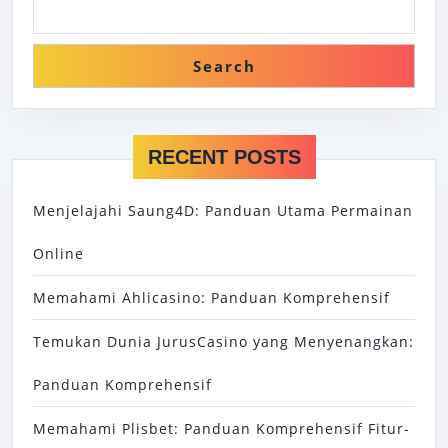
Search
RECENT POSTS
Menjelajahi Saung4D: Panduan Utama Permainan
Online
Memahami Ahlicasino: Panduan Komprehensif
Temukan Dunia JurusCasino yang Menyenangkan:
Panduan Komprehensif
Memahami Plisbet: Panduan Komprehensif Fitur-