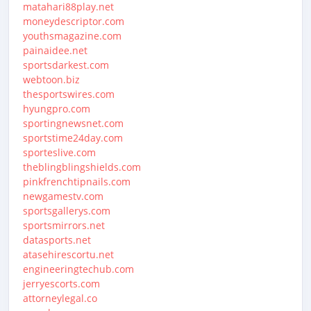
matahari88play.net
moneydescriptor.com
youthsmagazine.com
painaidee.net
sportsdarkest.com
webtoon.biz
thesportswires.com
hyungpro.com
sportingnewsnet.com
sportstime24day.com
sporteslive.com
theblingblingshields.com
pinkfrenchtipnails.com
newgamestv.com
sportsgallerys.com
sportsmirrors.net
datasports.net
atasehirescortu.net
engineeringtechub.com
jerryescorts.com
attorneylegal.co