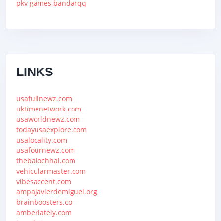
pkv games bandarqq
LINKS
usafullnewz.com
uktimenetwork.com
usaworldnewz.com
todayusaexplore.com
usalocality.com
usafournewz.com
thebalochhal.com
vehicularmaster.com
vibesaccent.com
ampajavierdemiguel.org
brainboosters.co
amberlately.com