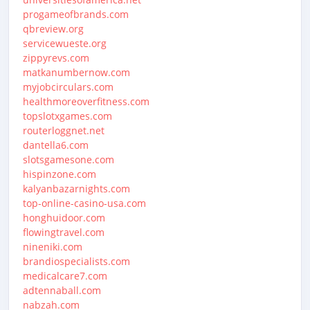
progameofbrands.com
qbreview.org
servicewueste.org
zippyrevs.com
matkanumbernow.com
myjobcirculars.com
healthmoreoverfitness.com
topslotxgames.com
routerloggnet.net
dantella6.com
slotsgamesone.com
hispinzone.com
kalyanbazarnights.com
top-online-casino-usa.com
honghuidoor.com
flowingtravel.com
nineniki.com
brandiospecialists.com
medicalcare7.com
adtennaball.com
nabzah.com