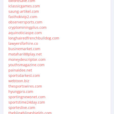
oxfordsave.com
iclassicgames.com
saung-artikel.com
fasthokivip2.com
observersports.com
cryptominingplus.com
aquinoticiaspe.com
longhairedfrenchbulldog.com
lawyersforhire.co
businemarket.com
matahari88play.net
moneydescriptor.com
youthsmagazine.com
painaidee.net
sportsdarkest.com
webtoon.biz
thesportswires.com
hyungpro.com
sportingnewsnet.com
sportstime24day.com
sporteslive.com
theblingblingshields.com