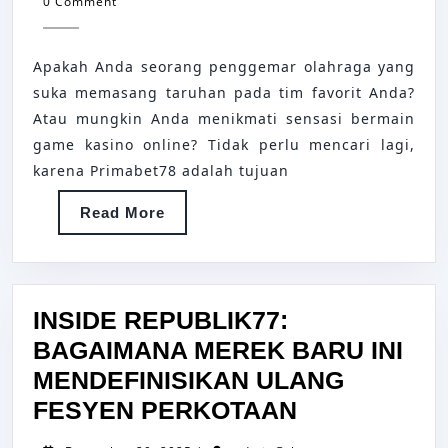
UTAMA
18,
0 Comment
2026
ANDA
UNTUK
Apakah Anda seorang penggemar olahraga yang
TARUHAN
suka memasang taruhan pada tim favorit Anda?
OLAHRAGA
Atau mungkin Anda menikmati sensasi bermain
game kasino online? Tidak perlu mencari lagi,
DAN
karena Primabet78 adalah tujuan
PERMAINAN
KASINO
Read
Read More
More
INSIDE REPUBLIK77:
BAGAIMANA MEREK BARU INI
MENDEFINISIKAN ULANG
INSIDE
FESYEN PERKOTAAN
REPUBLIK77