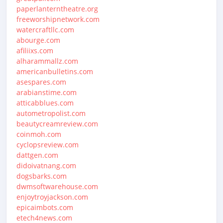
paperlanterntheatre.org
freeworshipnetwork.com
watercraftllc.com
abourge.com
afiliixs.com
alharammallz.com
americanbulletins.com
asespares.com
arabianstime.com
atticabblues.com
autometropolist.com
beautycreamreview.com
coinmoh.com
cyclopsreview.com
dattgen.com
didoivatnang.com
dogsbarks.com
dwmsoftwarehouse.com
enjoytroyjackson.com
epicaimbots.com
etech4news.com