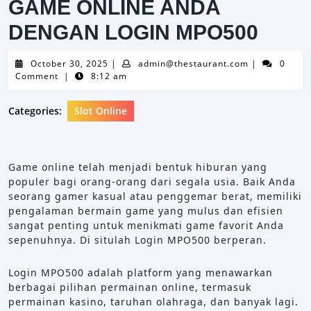
GAME ONLINE ANDA
DENGAN LOGIN MPO500
October
admin@thesta
October 30, 2025
|
admin@thestaurant.com
|
0
30,
Comment
|
8:12 am
2025
Categories:
Slot Online
Game online telah menjadi bentuk hiburan yang
populer bagi orang-orang dari segala usia. Baik Anda
seorang gamer kasual atau penggemar berat, memiliki
pengalaman bermain game yang mulus dan efisien
sangat penting untuk menikmati game favorit Anda
sepenuhnya. Di situlah Login MPO500 berperan.
Login MPO500 adalah platform yang menawarkan
berbagai pilihan permainan online, termasuk
permainan kasino, taruhan olahraga, dan banyak lagi.