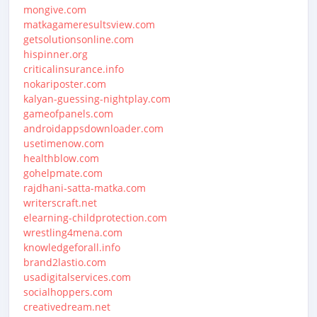
mongive.com
matkagameresultsview.com
getsolutionsonline.com
hispinner.org
criticalinsurance.info
nokariposter.com
kalyan-guessing-nightplay.com
gameofpanels.com
androidappsdownloader.com
usetimenow.com
healthblow.com
gohelpmate.com
rajdhani-satta-matka.com
writerscraft.net
elearning-childprotection.com
wrestling4mena.com
knowledgeforall.info
brand2lastio.com
usadigitalservices.com
socialhoppers.com
creativedream.net