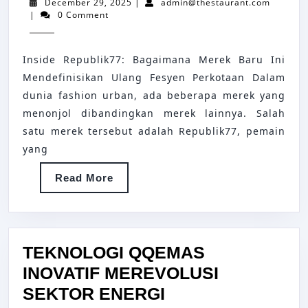
December
admin@t
December 29, 2025
|
admin@thestaurant.com
BAGAIMAN
29,
|
0 Comment
2025
MEREK
BARU
Inside Republik77: Bagaimana Merek Baru Ini
INI
Mendefinisikan Ulang Fesyen Perkotaan Dalam
MENDEFINI
dunia fashion urban, ada beberapa merek yang
menonjol dibandingkan merek lainnya. Salah
ULANG
satu merek tersebut adalah Republik77, pemain
FESYEN
yang
PERKOTAA
Read
Read More
More
TEKNOLOGI QQEMAS
INOVATIF MEREVOLUSI
TEKNOLOGI
SEKTOR ENERGI