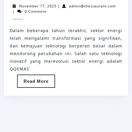
QQEMAS
November
admin@t
November 17, 2025
|
admin@thestaurant.com
INOVATIF
17,
|
0 Comment
2025
MEREVOLUSI
SEKTOR
Dalam beberapa tahun terakhir, sektor energi
ENERGI
telah mengalami transformasi yang signifikan,
dan kemajuan teknologi berperan besar dalam
mendorong perubahan ini. Salah satu teknologi
inovatif yang merevolusi sektor energi adalah
QQEMAS
Read
Read More
More