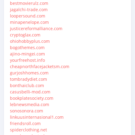
bestmovierulz.com
jagalchi-trade.com
loopersound.com
minapenelope.com
justicereformalliance.com
cryptoglax.com
ohiohobbyplus.com
bogothemes.com
ajino-mingei.com
yourfreehost.info
cheapnorthfacejacketsm.com
gurjoshhomes.com
tombradydiet.com
bonthaiclub.com
casusbelli-mod.com
bookplatesociety.com
lebnewsmedia.com
sonosonora.com
linkuusinternasional1.com
friendsroll.com
spiderclothing.net