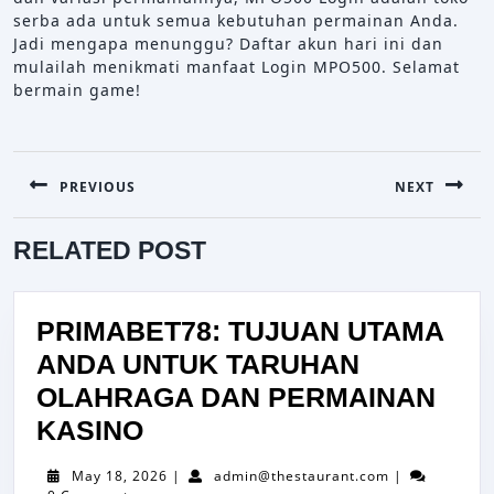
serba ada untuk semua kebutuhan permainan Anda.
Jadi mengapa menunggu? Daftar akun hari ini dan
mulailah menikmati manfaat Login MPO500. Selamat
bermain game!
POST
PREVIOUS
NEXT
NAVIGATION
Previous
Next
RELATED POST
post:
post:
PRIMABET78: TUJUAN UTAMA
ANDA UNTUK TARUHAN
OLAHRAGA DAN PERMAINAN
PRIMABET78:
KASINO
TUJUAN
May
admin@thesta
May 18, 2026
|
admin@thestaurant.com
|