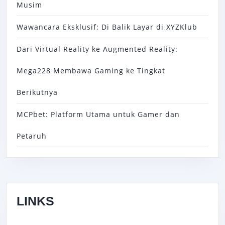
Musim
Wawancara Eksklusif: Di Balik Layar di XYZKlub
Dari Virtual Reality ke Augmented Reality:
Mega228 Membawa Gaming ke Tingkat
Berikutnya
MCPbet: Platform Utama untuk Gamer dan
Petaruh
LINKS