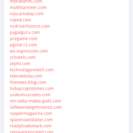
menafahmi.com
mukhtarmeer.com
nascartoday.com
nqted.com
nzdriverlicence.com
pagalguru.com
pcegame.com
pgslot-r2.com
ws-expression.com
zchotels.com
zepfo.com
technologynews5.com
teknoeduka.com
thenews-blog.com
todaycryptotimes.com
usabonuscodes.com
sm-satta-makta-gods.com
softwaredegimnasios.com
soopermagazine.com
spacecoastdailys.com
readytrademark.com
renovationsrated.com