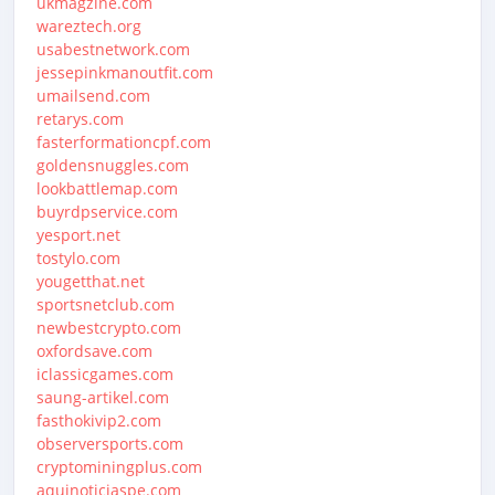
ukmagzine.com
wareztech.org
usabestnetwork.com
jessepinkmanoutfit.com
umailsend.com
retarys.com
fasterformationcpf.com
goldensnuggles.com
lookbattlemap.com
buyrdpservice.com
yesport.net
tostylo.com
yougetthat.net
sportsnetclub.com
newbestcrypto.com
oxfordsave.com
iclassicgames.com
saung-artikel.com
fasthokivip2.com
observersports.com
cryptominingplus.com
aquinoticiaspe.com