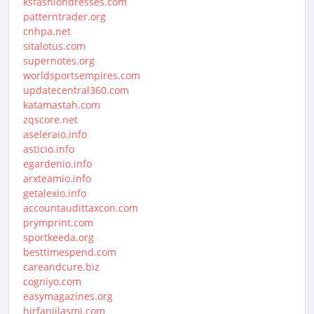
ksfashiondresses.com
patterntrader.org
cnhpa.net
sitalotus.com
supernotes.org
worldsportsempires.com
updatecentral360.com
katamastah.com
zqscore.net
aseleraio.info
asticio.info
egardenio.info
arxteamio.info
getalexio.info
accountaudittaxcon.com
prymprint.com
sportkeeda.org
besttimespend.com
careandcure.biz
cogniyo.com
easymagazines.org
hirfanjilasmi.com