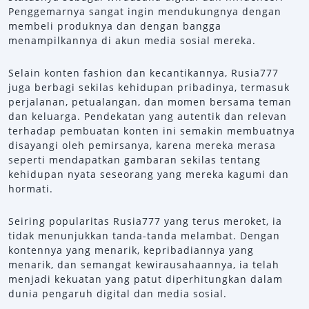
Penggemarnya sangat ingin mendukungnya dengan
membeli produknya dan dengan bangga
menampilkannya di akun media sosial mereka.
Selain konten fashion dan kecantikannya, Rusia777
juga berbagi sekilas kehidupan pribadinya, termasuk
perjalanan, petualangan, dan momen bersama teman
dan keluarga. Pendekatan yang autentik dan relevan
terhadap pembuatan konten ini semakin membuatnya
disayangi oleh pemirsanya, karena mereka merasa
seperti mendapatkan gambaran sekilas tentang
kehidupan nyata seseorang yang mereka kagumi dan
hormati.
Seiring popularitas Rusia777 yang terus meroket, ia
tidak menunjukkan tanda-tanda melambat. Dengan
kontennya yang menarik, kepribadiannya yang
menarik, dan semangat kewirausahaannya, ia telah
menjadi kekuatan yang patut diperhitungkan dalam
dunia pengaruh digital dan media sosial.