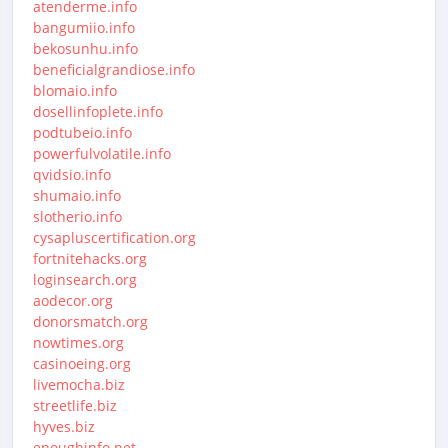
atenderme.info
bangumiio.info
bekosunhu.info
beneficialgrandiose.info
blomaio.info
dosellinfoplete.info
podtubeio.info
powerfulvolatile.info
qvidsio.info
shumaio.info
slotherio.info
cysapluscertification.org
fortnitehacks.org
loginsearch.org
aodecor.org
donorsmatch.org
nowtimes.org
casinoeing.org
livemocha.biz
streetlife.biz
hyves.biz
enoughinfo.net