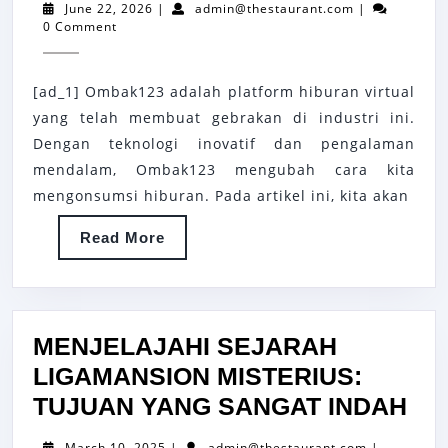
June
admin@thesta
June 22, 2026
|
admin@thestaurant.com
|
DEKAT
22,
0 Comment
2026
OMBAK123:
MASA
[ad_1] Ombak123 adalah platform hiburan virtual
DEPAN
yang telah membuat gebrakan di industri ini.
HIBURAN
Dengan teknologi inovatif dan pengalaman
mendalam, Ombak123 mengubah cara kita
VIRTUAL
mengonsumsi hiburan. Pada artikel ini, kita akan
Read
Read More
More
MENJELAJAHI SEJARAH
LIGAMANSION MISTERIUS:
ME
TUJUAN YANG SANGAT INDAH
SE
March
admin@thes
March 10, 2025
|
admin@thestaurant.com
|