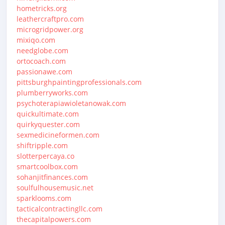
hometricks.org
leathercraftpro.com
microgridpower.org
mixiqo.com
needglobe.com
ortocoach.com
passionawe.com
pittsburghpaintingprofessionals.com
plumberryworks.com
psychoterapiawioletanowak.com
quickultimate.com
quirkyquester.com
sexmedicineformen.com
shiftripple.com
slotterpercaya.co
smartcoolbox.com
sohanjitfinances.com
soulfulhousemusic.net
sparklooms.com
tacticalcontractingllc.com
thecapitalpowers.com