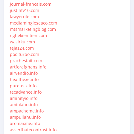
journal-francais.com
justintv10.com
lawyerule.com
mediamingleseaco.com
mtsmarketingblog.com
nghekiemtien.com
wasirku.com
tejas24.com
poolturbo.com
prachestait.com
artforafghans.info
airvendio.info
healthexe.info
puretecx.info
tecadvance.info
aminityio.info
amiolahu.info
ampacheme.info
ampullahu.info
aromaxme.info
asserthatecontrast.info