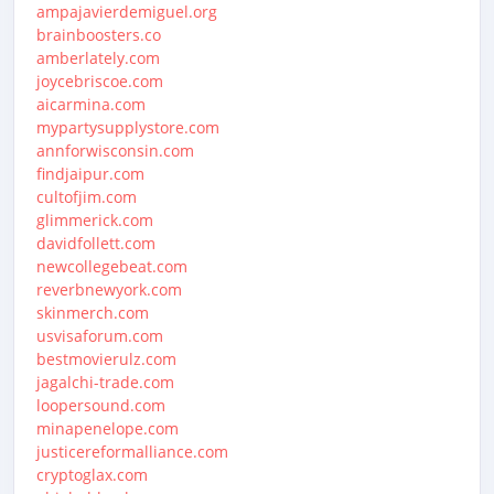
ampajavierdemiguel.org
brainboosters.co
amberlately.com
joycebriscoe.com
aicarmina.com
mypartysupplystore.com
annforwisconsin.com
findjaipur.com
cultofjim.com
glimmerick.com
davidfollett.com
newcollegebeat.com
reverbnewyork.com
skinmerch.com
usvisaforum.com
bestmovierulz.com
jagalchi-trade.com
loopersound.com
minapenelope.com
justicereformalliance.com
cryptoglax.com