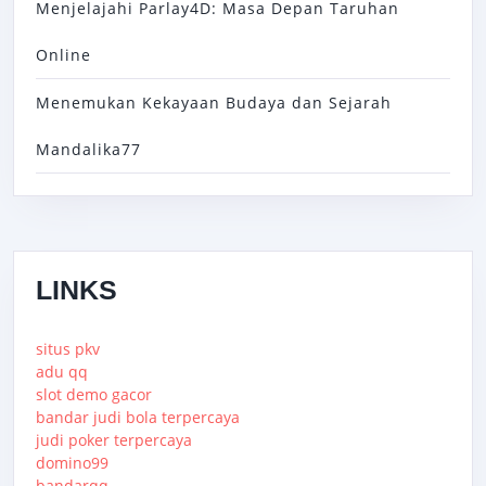
Menjelajahi Parlay4D: Masa Depan Taruhan
Online
Menemukan Kekayaan Budaya dan Sejarah
Mandalika77
LINKS
situs pkv
adu qq
slot demo gacor
bandar judi bola terpercaya
judi poker terpercaya
domino99
bandarqq