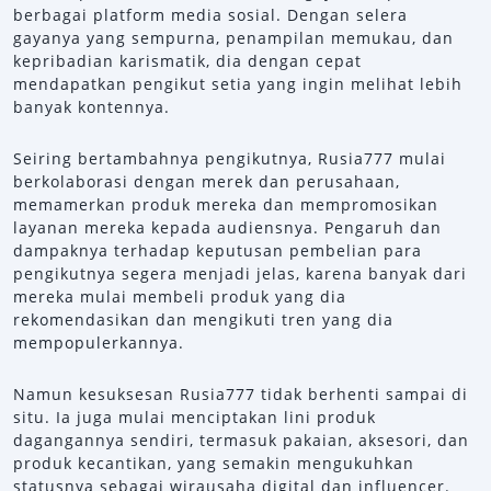
berbagai platform media sosial. Dengan selera
gayanya yang sempurna, penampilan memukau, dan
kepribadian karismatik, dia dengan cepat
mendapatkan pengikut setia yang ingin melihat lebih
banyak kontennya.
Seiring bertambahnya pengikutnya, Rusia777 mulai
berkolaborasi dengan merek dan perusahaan,
memamerkan produk mereka dan mempromosikan
layanan mereka kepada audiensnya. Pengaruh dan
dampaknya terhadap keputusan pembelian para
pengikutnya segera menjadi jelas, karena banyak dari
mereka mulai membeli produk yang dia
rekomendasikan dan mengikuti tren yang dia
mempopulerkannya.
Namun kesuksesan Rusia777 tidak berhenti sampai di
situ. Ia juga mulai menciptakan lini produk
dagangannya sendiri, termasuk pakaian, aksesori, dan
produk kecantikan, yang semakin mengukuhkan
statusnya sebagai wirausaha digital dan influencer.