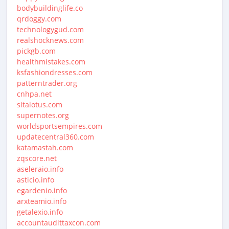
bodybuildinglife.co
qrdoggy.com
technologygud.com
realshocknews.com
pickgb.com
healthmistakes.com
ksfashiondresses.com
patterntrader.org
cnhpa.net
sitalotus.com
supernotes.org
worldsportsempires.com
updatecentral360.com
katamastah.com
zqscore.net
aseleraio.info
asticio.info
egardenio.info
arxteamio.info
getalexio.info
accountaudittaxcon.com