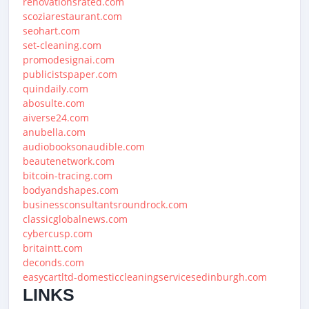
renovationsrated.com
scoziarestaurant.com
seohart.com
set-cleaning.com
promodesignai.com
publicistspaper.com
quindaily.com
abosulte.com
aiverse24.com
anubella.com
audiobooksonaudible.com
beautenetwork.com
bitcoin-tracing.com
bodyandshapes.com
businessconsultantsroundrock.com
classicglobalnews.com
cybercusp.com
britaintt.com
deconds.com
easycartltd-domesticcleaningservicesedinburgh.com
LINKS