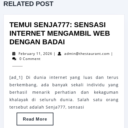
RELATED POST
post:
post:
TEMUI SENJA777: SENSASI
INTERNET MENGAMBIL WEB
TEMUI
DENGAN BADAI
SENJA777:
February
admin@th
February 11, 2026
|
admin@thestaurant.com
|
SENSASI
11,
0 Comment
2026
INTERNET
MENGAMBIL
[ad_1] Di dunia internet yang luas dan terus
WEB
berkembang, ada banyak sekali individu yang
DENGAN
berhasil menarik perhatian dan kekaguman
khalayak di seluruh dunia. Salah satu orang
BADAI
tersebut adalah Senja777, sensasi
Read
Read More
More