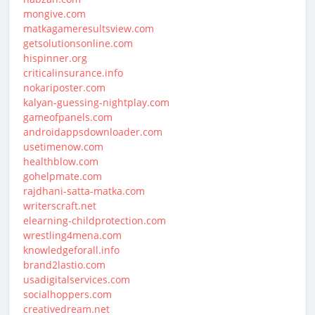
mongive.com
matkagameresultsview.com
getsolutionsonline.com
hispinner.org
criticalinsurance.info
nokariposter.com
kalyan-guessing-nightplay.com
gameofpanels.com
androidappsdownloader.com
usetimenow.com
healthblow.com
gohelpmate.com
rajdhani-satta-matka.com
writerscraft.net
elearning-childprotection.com
wrestling4mena.com
knowledgeforall.info
brand2lastio.com
usadigitalservices.com
socialhoppers.com
creativedream.net