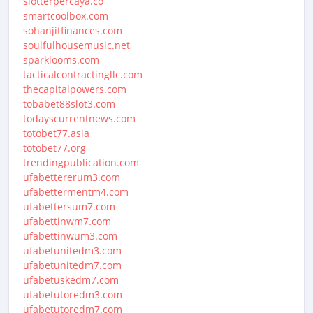
slotterpercaya.co
smartcoolbox.com
sohanjitfinances.com
soulfulhousemusic.net
sparklooms.com
tacticalcontractingllc.com
thecapitalpowers.com
tobabet88slot3.com
todayscurrentnews.com
totobet77.asia
totobet77.org
trendingpublication.com
ufabettererum3.com
ufabettermentm4.com
ufabettersum7.com
ufabettinwm7.com
ufabettinwum3.com
ufabetunitedm3.com
ufabetunitedm7.com
ufabetuskedm7.com
ufabetutoredm3.com
ufabetutoredm7.com