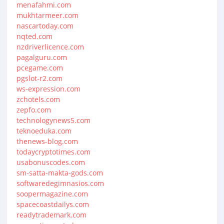
menafahmi.com
mukhtarmeer.com
nascartoday.com
nqted.com
nzdriverlicence.com
pagalguru.com
pcegame.com
pgslot-r2.com
ws-expression.com
zchotels.com
zepfo.com
technologynews5.com
teknoeduka.com
thenews-blog.com
todaycryptotimes.com
usabonuscodes.com
sm-satta-makta-gods.com
softwaredegimnasios.com
soopermagazine.com
spacecoastdailys.com
readytrademark.com