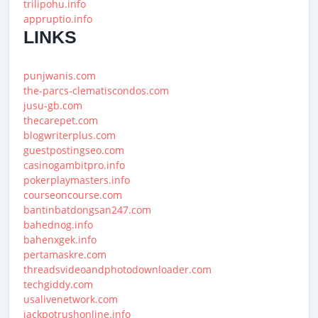
trilipohu.info
appruptio.info
LINKS
punjwanis.com
the-parcs-clematiscondos.com
jusu-gb.com
thecarepet.com
blogwriterplus.com
guestpostingseo.com
casinogambitpro.info
pokerplaymasters.info
courseoncourse.com
bantinbatdongsan247.com
bahednog.info
bahenxgek.info
pertamaskre.com
threadsvideoandphotodownloader.com
techgiddy.com
usalivenetwork.com
jackpotrushonline.info