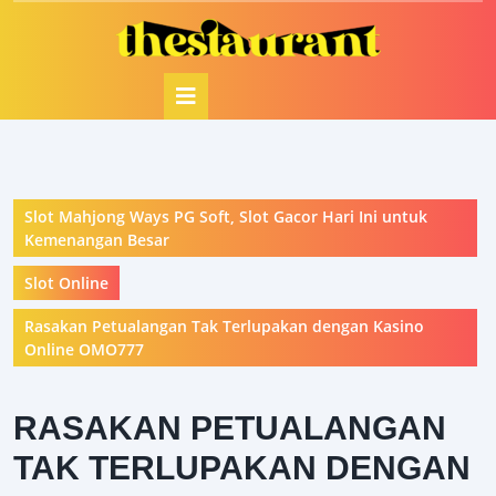
Skip
to
content
Open
Button
Slot Mahjong Ways PG Soft, Slot Gacor Hari Ini untuk
Kemenangan Besar
Slot Online
Rasakan Petualangan Tak Terlupakan dengan Kasino
Online OMO777
RASAKAN PETUALANGAN
TAK TERLUPAKAN DENGAN