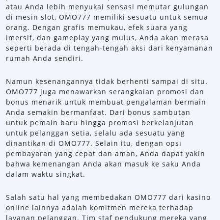
atau Anda lebih menyukai sensasi memutar gulungan
di mesin slot, OMO777 memiliki sesuatu untuk semua
orang. Dengan grafis memukau, efek suara yang
imersif, dan gameplay yang mulus, Anda akan merasa
seperti berada di tengah-tengah aksi dari kenyamanan
rumah Anda sendiri.
Namun kesenangannya tidak berhenti sampai di situ.
OMO777 juga menawarkan serangkaian promosi dan
bonus menarik untuk membuat pengalaman bermain
Anda semakin bermanfaat. Dari bonus sambutan
untuk pemain baru hingga promosi berkelanjutan
untuk pelanggan setia, selalu ada sesuatu yang
dinantikan di OMO777. Selain itu, dengan opsi
pembayaran yang cepat dan aman, Anda dapat yakin
bahwa kemenangan Anda akan masuk ke saku Anda
dalam waktu singkat.
Salah satu hal yang membedakan OMO777 dari kasino
online lainnya adalah komitmen mereka terhadap
layanan pelanggan. Tim staf pendukung mereka yang