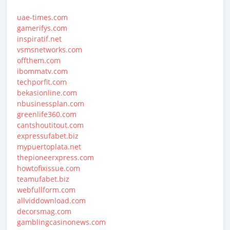
uae-times.com
gamerifys.com
inspiratif.net
vsmsnetworks.com
offthem.com
ibommatv.com
techporfit.com
bekasionline.com
nbusinessplan.com
greenlife360.com
cantshoutitout.com
expressufabet.biz
mypuertoplata.net
thepioneerxpress.com
howtofixissue.com
teamufabet.biz
webfullform.com
allviddownload.com
decorsmag.com
gamblingcasinonews.com