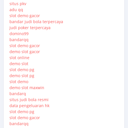
situs pkv
adu qq
slot demo gacor
bandar judi bola terpercaya
judi poker terpercaya
domino99
bandarqq
slot demo gacor
demo slot gacor
slot online
demo slot
slot demo pg
demo slot pg
slot demo
demo slot maxwin
bandarq
situs judi bola resmi
data pengeluaran hk
slot demo pg
slot demo gacor
bandarqq