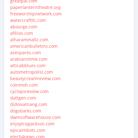
greatpai.com
paperlanterntheatre.org
freeworshipnetwork.com
watercraftllc.com
abourge.com
afiliixs.com
alharammallz.com
americanbulletins.com
asespares.com
arabianstime.com
atticabblues.com
autometropolist.com
beautycreamreview.com
coinmoh.com
cyclopsreview.com
dattgen.com
didoivatnang.com
dogsbarks.com
dwmsoftwarehouse.com
enjoytroyjackson.com
epicaimbots.com
etech4news.com