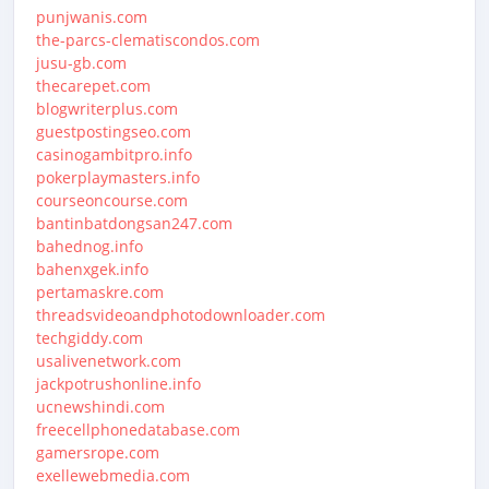
punjwanis.com
the-parcs-clematiscondos.com
jusu-gb.com
thecarepet.com
blogwriterplus.com
guestpostingseo.com
casinogambitpro.info
pokerplaymasters.info
courseoncourse.com
bantinbatdongsan247.com
bahednog.info
bahenxgek.info
pertamaskre.com
threadsvideoandphotodownloader.com
techgiddy.com
usalivenetwork.com
jackpotrushonline.info
ucnewshindi.com
freecellphonedatabase.com
gamersrope.com
exellewebmedia.com