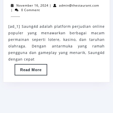
KEKUATAN
November
admin@t
November 16, 2024
|
admin@thestaurant.com
SAUNG4D:
16,
|
0 Comment
2024
PANDUAN
UNTUK
[ad_1] Saung4d adalah platform perjudian online
MENANG
populer yang menawarkan berbagai macam
BESAR
permainan seperti lotere, kasino, dan taruhan
olahraga. Dengan antarmuka yang ramah
pengguna dan gameplay yang menarik, Saung4d
dengan cepat
Read
Read More
More