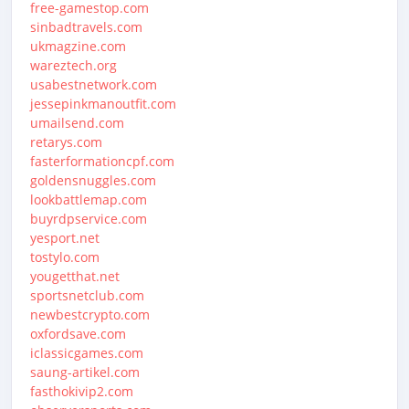
free-gamestop.com
sinbadtravels.com
ukmagzine.com
wareztech.org
usabestnetwork.com
jessepinkmanoutfit.com
umailsend.com
retarys.com
fasterformationcpf.com
goldensnuggles.com
lookbattlemap.com
buyrdpservice.com
yesport.net
tostylo.com
yougetthat.net
sportsnetclub.com
newbestcrypto.com
oxfordsave.com
iclassicgames.com
saung-artikel.com
fasthokivip2.com