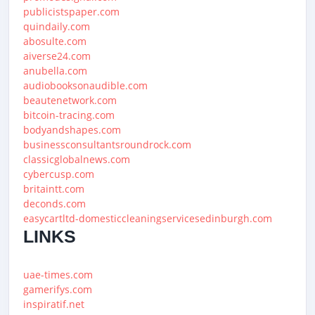
publicistspaper.com
quindaily.com
abosulte.com
aiverse24.com
anubella.com
audiobooksonaudible.com
beautenetwork.com
bitcoin-tracing.com
bodyandshapes.com
businessconsultantsroundrock.com
classicglobalnews.com
cybercusp.com
britaintt.com
deconds.com
easycartltd-domesticcleaningservicesedinburgh.com
LINKS
uae-times.com
gamerifys.com
inspiratif.net