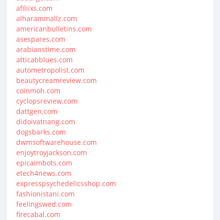
afiliixs.com
alharammallz.com
americanbulletins.com
asespares.com
arabianstime.com
atticabblues.com
autometropolist.com
beautycreamreview.com
coinmoh.com
cyclopsreview.com
dattgen.com
didoivatnang.com
dogsbarks.com
dwmsoftwarehouse.com
enjoytroyjackson.com
epicaimbots.com
etech4news.com
expresspsychedelicsshop.com
fashionistani.com
feelingswed.com
firecabal.com