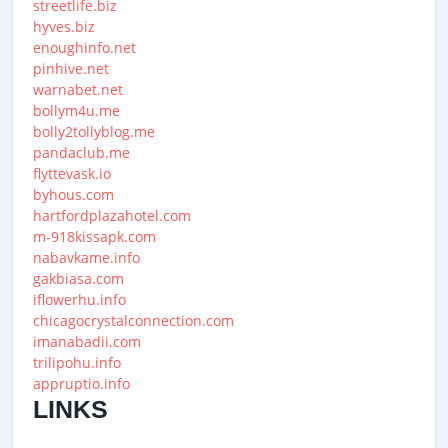
streetlife.biz
hyves.biz
enoughinfo.net
pinhive.net
warnabet.net
bollym4u.me
bolly2tollyblog.me
pandaclub.me
flyttevask.io
byhous.com
hartfordplazahotel.com
m-918kissapk.com
nabavkame.info
gakbiasa.com
iflowerhu.info
chicagocrystalconnection.com
imanabadii.com
trilipohu.info
appruptio.info
LINKS