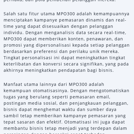
Salah satu fitur utama MPO300 adalah kemampuannya
menciptakan kampanye pemasaran dinamis dan real-
time yang dapat disesuaikan dengan pelanggan
individu. Dengan menganalisis data secara real-time,
MPO300 dapat memberikan konten, penawaran, dan
promosi yang dipersonalisasi kepada setiap pelanggan
berdasarkan preferensi dan perilaku unik mereka.
Tingkat personalisasi ini dapat meningkatkan tingkat
keterlibatan dan konversi secara signifikan, yang pada
akhirnya meningkatkan pendapatan bagi bisnis.
Manfaat utama lainnya dari MPO300 adalah
kemampuan otomatisasinya. Dengan mengotomatiskan
tugas yang berulang seperti pemasaran email,
postingan media sosial, dan penjangkauan pelanggan,
bisnis dapat menghemat waktu dan sumber daya
sambil tetap memberikan kampanye pemasaran yang
tepat sasaran dan efektif. Otomatisasi ini juga dapat
membantu bisnis tetap menjadi yang terdepan dalam