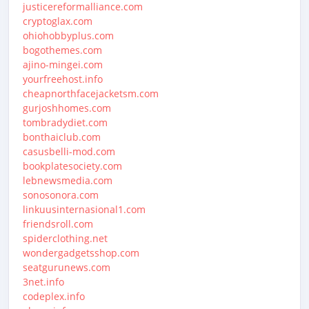
justicereformalliance.com
cryptoglax.com
ohiohobbyplus.com
bogothemes.com
ajino-mingei.com
yourfreehost.info
cheapnorthfacejacketsm.com
gurjoshhomes.com
tombradydiet.com
bonthaiclub.com
casusbelli-mod.com
bookplatesociety.com
lebnewsmedia.com
sonosonora.com
linkuusinternasional1.com
friendsroll.com
spiderclothing.net
wondergadgetsshop.com
seatgurunews.com
3net.info
codeplex.info