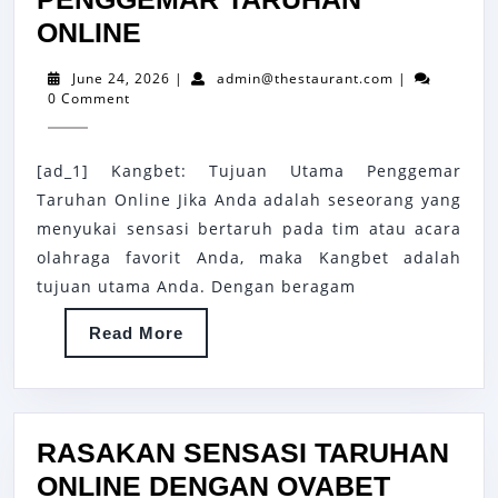
KANGBET:
ONLINE
TUJUAN
June
admin@thesta
June 24, 2026
|
admin@thestaurant.com
|
UTAMA
24,
0 Comment
2026
PENGGEMAR
TARUHAN
[ad_1] Kangbet: Tujuan Utama Penggemar
ONLINE
Taruhan Online Jika Anda adalah seseorang yang
menyukai sensasi bertaruh pada tim atau acara
olahraga favorit Anda, maka Kangbet adalah
tujuan utama Anda. Dengan beragam
Read
Read More
More
RASAKAN SENSASI TARUHAN
RASAK
ONLINE DENGAN OVABET