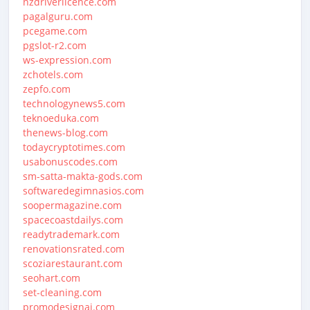
nzdriverlicence.com
pagalguru.com
pcegame.com
pgslot-r2.com
ws-expression.com
zchotels.com
zepfo.com
technologynews5.com
teknoeduka.com
thenews-blog.com
todaycryptotimes.com
usabonuscodes.com
sm-satta-makta-gods.com
softwaredegimnasios.com
soopermagazine.com
spacecoastdailys.com
readytrademark.com
renovationsrated.com
scoziarestaurant.com
seohart.com
set-cleaning.com
promodesignai.com