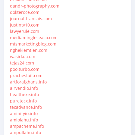
dandr-photography.com
dokteroce.com
journal-francais.com
justintv10.com
lawyerule.com
mediamingleseaco.com
mtsmarketingblog.com
nghekiemtien.com
wasirku.com
tejas24.com
poolturbo.com
prachestait.com
artforafghans.info
airvendio.info
healthexe.info
puretecx.info
tecadvance.info
aminityio.info
amiolahu.info
ampacheme.info
ampullahu.info