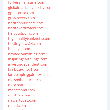
forbessmagazine.com
globalmarketlivetoday.com
gpl-license.com
grow2every.com
healthhousecare.com
healthkartreview.com
helpquitporn.com
highqualitybanknote.com
hostingnews24.com
hottstyle.com
howtodiyanything.com
inspiringearthlings.com
investindependent.com
kralbozguncu1.com
landscapinggainesvillefl.com
maisonhauturier.com
mascreator.com
menafahmi.com
mukhtarmeer.com
nascartoday.com
nqted.com