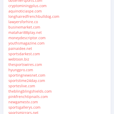
observersports.com
cryptominingplus.com
aquinoticiaspe.com
longhairedfrenchbulldog.com
lawyersforhire.co
businemarket.com
matahari88play.net
moneydescriptor.com
youthsmagazine.com
painaidee.net
sportsdarkest.com
webtoon.biz
thesportswires.com
hyungpro.com
sportingnewsnet.com
sportstime24day.com
sporteslive.com
theblingblingshields.com
pinkfrenchtipnails.com
newgamestv.com
sportsgallerys.com
sportsmirrors.net