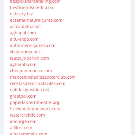
bespokecardetailing.com
bestfriendscredit.com
elibrary.biz
eczema-naturalcures.com
astro-bath.com
aghapal.com
altu-expo.com
authorjennijames.com
viajearoma.net
tsutsuji-parkin.com
agharab.com
cheapammousa.com
thepositiveladiessoccerclub.com
recetasdecocinafaciles.com
naildesignsidea.net
greatpai.com
paperlanterntheatre.org
freeworshipnetwork.com
watercraftllc.com
abourge.com
afiliixs.com
alharammallz.com