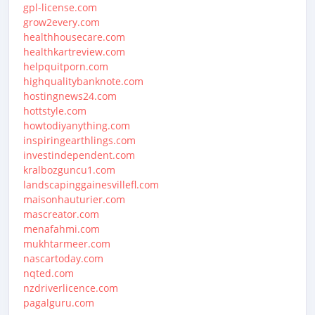
gpl-license.com
grow2every.com
healthhousecare.com
healthkartreview.com
helpquitporn.com
highqualitybanknote.com
hostingnews24.com
hottstyle.com
howtodiyanything.com
inspiringearthlings.com
investindependent.com
kralbozguncu1.com
landscapinggainesvillefl.com
maisonhauturier.com
mascreator.com
menafahmi.com
mukhtarmeer.com
nascartoday.com
nqted.com
nzdriverlicence.com
pagalguru.com