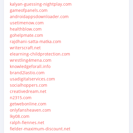
kalyan-guessing-nightplay.com
gameofpanels.com
androidappsdownloader.com
usetimenow.com
healthblow.com
gohelpmate.com
rajdhani-satta-matka.com
writerscraft.net
elearning-childprotection.com
wrestling4mena.com
knowledgeforall.info
brand2lastio.com
usadigitalservices.com
socialhoppers.com
creativedream.net
n2315.com
getwebonline.com
onlyfansheaven.com
lky08.com
ralph-fiennes.net
fielder-maximum-discount.net