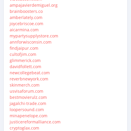
ampajavierdemiguel.org
brainboosters.co
amberlately.com
joycebriscoe.com
aicarmina.com
mypartysupplystore.com
annforwisconsin.com
findjaipur.com
cultofjim.com
glimmerick.com
davidfollett.com
newcollegebeat.com
reverbnewyork.com
skinmerch.com
usvisaforum.com
bestmovierulz.com
jagalchi-trade.com
loopersound.com
minapenelope.com
justicereformalliance.com
cryptoglax.com