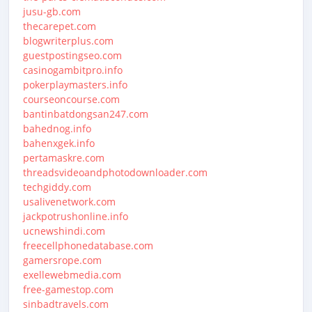
jusu-gb.com
thecarepet.com
blogwriterplus.com
guestpostingseo.com
casinogambitpro.info
pokerplaymasters.info
courseoncourse.com
bantinbatdongsan247.com
bahednog.info
bahenxgek.info
pertamaskre.com
threadsvideoandphotodownloader.com
techgiddy.com
usalivenetwork.com
jackpotrushonline.info
ucnewshindi.com
freecellphonedatabase.com
gamersrope.com
exellewebmedia.com
free-gamestop.com
sinbadtravels.com