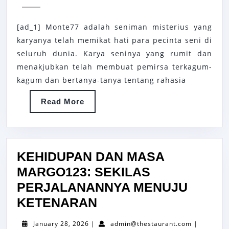
2026
SENI
MONTE77
[ad_1] Monte77 adalah seniman misterius yang
YANG
karyanya telah memikat hati para pecinta seni di
MENAKJUBKAN
seluruh dunia. Karya seninya yang rumit dan
menakjubkan telah membuat pemirsa terkagum-
kagum dan bertanya-tanya tentang rahasia
Read
Read More
More
KEHIDUPAN DAN MASA
MARGO123: SEKILAS
PERJALANANNYA MENUJU
KEHIDUPAN
KETENARAN
DAN
January
admin@the
January 28, 2026
|
admin@thestaurant.com
|