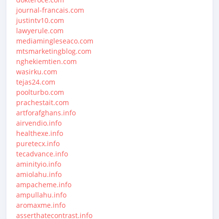
journal-francais.com
justintv10.com
lawyerule.com
mediamingleseaco.com
mtsmarketingblog.com
nghekiemtien.com
wasirku.com
tejas24.com
poolturbo.com
prachestait.com
artforafghans.info
airvendio.info
healthexe.info
puretecx.info
tecadvance.info
aminityio.info
amiolahu.info
ampacheme.info
ampullahu.info
aromaxme.info
asserthatecontrast.info