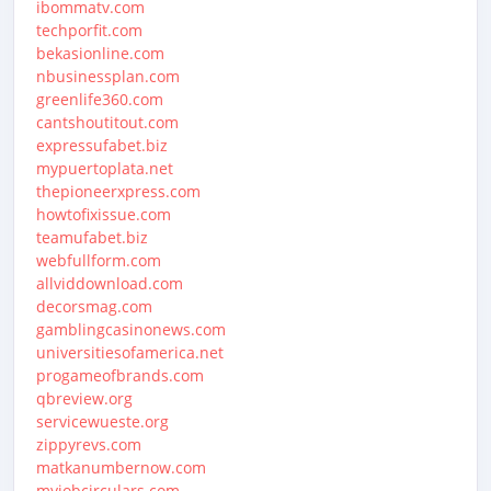
ibommatv.com
techporfit.com
bekasionline.com
nbusinessplan.com
greenlife360.com
cantshoutitout.com
expressufabet.biz
mypuertoplata.net
thepioneerxpress.com
howtofixissue.com
teamufabet.biz
webfullform.com
allviddownload.com
decorsmag.com
gamblingcasinonews.com
universitiesofamerica.net
progameofbrands.com
qbreview.org
servicewueste.org
zippyrevs.com
matkanumbernow.com
myjobcirculars.com