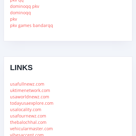
dominoqq pkv
dominoqq
pkv
pkv games bandarqq
LINKS
usafullnewz.com
uktimenetwork.com
usaworldnewz.com
todayusaexplore.com
usalocality.com
usafournewz.com
thebalochhal.com
vehicularmaster.com
vibesaccent.com