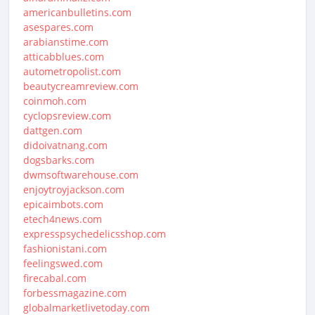
americanbulletins.com
asespares.com
arabianstime.com
atticabblues.com
autometropolist.com
beautycreamreview.com
coinmoh.com
cyclopsreview.com
dattgen.com
didoivatnang.com
dogsbarks.com
dwmsoftwarehouse.com
enjoytroyjackson.com
epicaimbots.com
etech4news.com
expresspsychedelicsshop.com
fashionistani.com
feelingswed.com
firecabal.com
forbessmagazine.com
globalmarketlivetoday.com