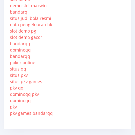
demo slot maxwin
bandarq
situs judi bola resmi
data pengeluaran hk
slot demo pg
slot demo gacor
bandarqq
dominoqq
bandarqq
poker online
situs qq
situs pkv
situs pkv games
pkv qq
dominoqq pkv
dominoqq
pkv
pkv games bandarqq