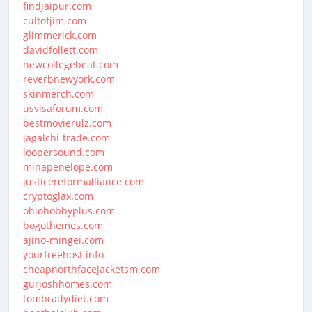
findjaipur.com
cultofjim.com
glimmerick.com
davidfollett.com
newcollegebeat.com
reverbnewyork.com
skinmerch.com
usvisaforum.com
bestmovierulz.com
jagalchi-trade.com
loopersound.com
minapenelope.com
justicereformalliance.com
cryptoglax.com
ohiohobbyplus.com
bogothemes.com
ajino-mingei.com
yourfreehost.info
cheapnorthfacejacketsm.com
gurjoshhomes.com
tombradydiet.com