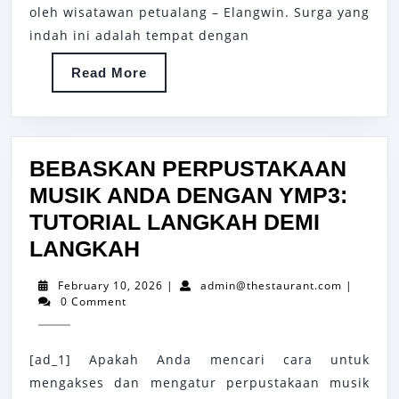
oleh wisatawan petualang – Elangwin. Surga yang
YANG
indah ini adalah tempat dengan
INDAH
INI
Read
Read More
More
BEBASKAN PERPUSTAKAAN
MUSIK ANDA DENGAN YMP3:
TUTORIAL LANGKAH DEMI
BEBASKAN
LANGKAH
PERPUSTAKAAN
February
admin@th
February 10, 2026
|
admin@thestaurant.com
|
MUSIK
10,
0 Comment
2026
ANDA
DENGAN
[ad_1] Apakah Anda mencari cara untuk
YMP3:
mengakses dan mengatur perpustakaan musik