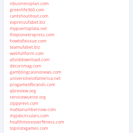
nbusinessplan.com
greenlife360.com
cantshoutitout.com
expressufabet.biz
mypuertoplata.net
thepioneerxpress.com
howtofixissue.com
teamufabet.biz
webfullform.com
allviddownload.com
decorsmag.com
gamblingcasinonews.com
universitiesofamerica.net
progameofbrands.com
qbreview.org
servicewueste.org
zippyrevs.com
matkanumbernow.com
myjobcirculars.com
healthmoreoverfitness.com
topslotxgames.com