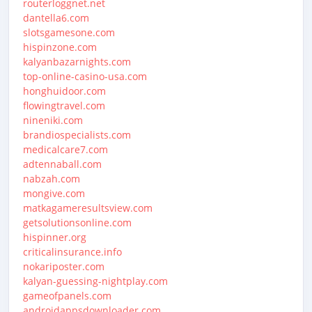
routerloggnet.net
dantella6.com
slotsgamesone.com
hispinzone.com
kalyanbazarnights.com
top-online-casino-usa.com
honghuidoor.com
flowingtravel.com
nineniki.com
brandiospecialists.com
medicalcare7.com
adtennaball.com
nabzah.com
mongive.com
matkagameresultsview.com
getsolutionsonline.com
hispinner.org
criticalinsurance.info
nokariposter.com
kalyan-guessing-nightplay.com
gameofpanels.com
androidappsdownloader.com