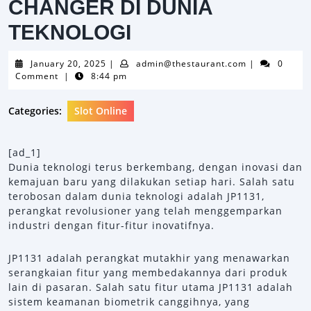
CHANGER DI DUNIA
TEKNOLOGI
January
admin@thesta
January 20, 2025
|
admin@thestaurant.com
|
0
20,
Comment
|
8:44 pm
2025
Categories:
Slot Online
[ad_1]
Dunia teknologi terus berkembang, dengan inovasi dan
kemajuan baru yang dilakukan setiap hari. Salah satu
terobosan dalam dunia teknologi adalah JP1131,
perangkat revolusioner yang telah menggemparkan
industri dengan fitur-fitur inovatifnya.
JP1131 adalah perangkat mutakhir yang menawarkan
serangkaian fitur yang membedakannya dari produk
lain di pasaran. Salah satu fitur utama JP1131 adalah
sistem keamanan biometrik canggihnya, yang