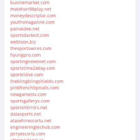
businemarket.com
matahari88play.net
moneydescriptor.com
youthsmagazine.com
painaidee.net
sportsdarkest.com
webtoon.biz
thesportswires.com
hyungpro.com
sportingnewsnet.com
sportstime24day.com
sporteslive.com
theblingblingshields.com
pinkfrenchtipnails.com
newgamestv.com
sportsgallerys.com
sportsmirrors.net
datasports.net
atasehirescortu.net
engineeringtechub.com
jerryescorts.com