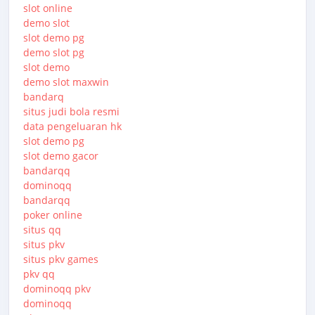
slot online
demo slot
slot demo pg
demo slot pg
slot demo
demo slot maxwin
bandarq
situs judi bola resmi
data pengeluaran hk
slot demo pg
slot demo gacor
bandarqq
dominoqq
bandarqq
poker online
situs qq
situs pkv
situs pkv games
pkv qq
dominoqq pkv
dominoqq