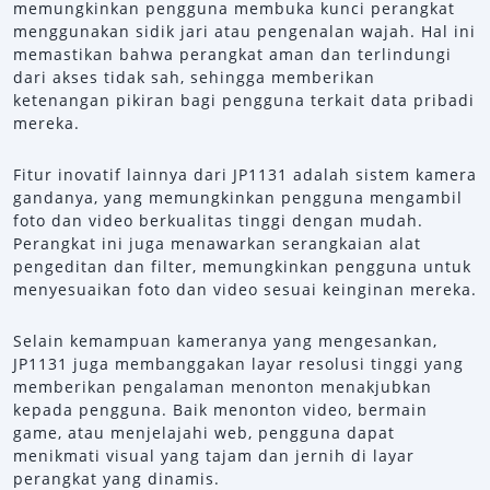
memungkinkan pengguna membuka kunci perangkat
menggunakan sidik jari atau pengenalan wajah. Hal ini
memastikan bahwa perangkat aman dan terlindungi
dari akses tidak sah, sehingga memberikan
ketenangan pikiran bagi pengguna terkait data pribadi
mereka.
Fitur inovatif lainnya dari JP1131 adalah sistem kamera
gandanya, yang memungkinkan pengguna mengambil
foto dan video berkualitas tinggi dengan mudah.
Perangkat ini juga menawarkan serangkaian alat
pengeditan dan filter, memungkinkan pengguna untuk
menyesuaikan foto dan video sesuai keinginan mereka.
Selain kemampuan kameranya yang mengesankan,
JP1131 juga membanggakan layar resolusi tinggi yang
memberikan pengalaman menonton menakjubkan
kepada pengguna. Baik menonton video, bermain
game, atau menjelajahi web, pengguna dapat
menikmati visual yang tajam dan jernih di layar
perangkat yang dinamis.