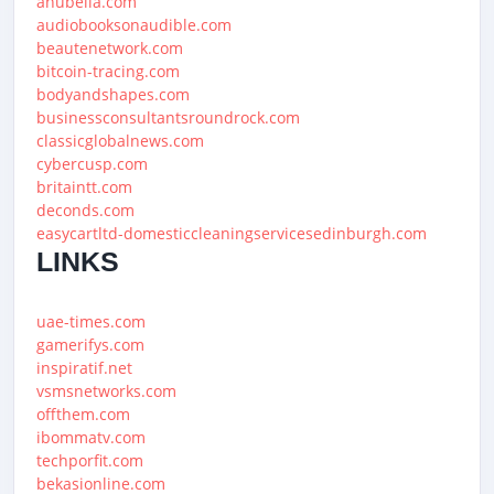
anubella.com
audiobooksonaudible.com
beautenetwork.com
bitcoin-tracing.com
bodyandshapes.com
businessconsultantsroundrock.com
classicglobalnews.com
cybercusp.com
britaintt.com
deconds.com
easycartltd-domesticcleaningservicesedinburgh.com
LINKS
uae-times.com
gamerifys.com
inspiratif.net
vsmsnetworks.com
offthem.com
ibommatv.com
techporfit.com
bekasionline.com