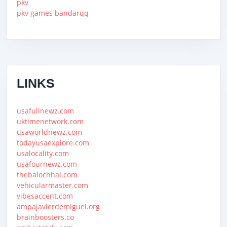
pkv
pkv games bandarqq
LINKS
usafullnewz.com
uktimenetwork.com
usaworldnewz.com
todayusaexplore.com
usalocality.com
usafournewz.com
thebalochhal.com
vehicularmaster.com
vibesaccent.com
ampajavierdemiguel.org
brainboosters.co