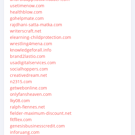
usetimenow.com
healthblow.com
gohelpmate.com
rajdhani-satta-matka.com
writerscraft.net
elearning-childprotection.com
wrestling4mena.com
knowledgeforall.info
brand2lastio.com
usadigitalservices.com
socialhoppers.com
creativedream.net
n2315.com
getwebonline.com
onlyfansheaven.com
lky08.com
ralph-fiennes.net
fielder-maximum-discount.net
fitfllex.com
genesisbusinesscredit.com
inforuang.com