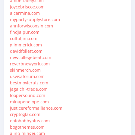
amberlately.com
joycebriscoe.com
aicarmina.com
mypartysupplystore.com
annforwisconsin.com
findjaipur.com
cultofjim.com
glimmerick.com
davidfollett.com
newcollegebeat.com
reverbnewyork.com
skinmerch.com
usvisaforum.com
bestmovierulz.com
jagalchi-trade.com
loopersound.com
minapenelope.com
justicereformalliance.com
cryptoglax.com
ohiohobbyplus.com
bogothemes.com
ajino-mingei.com