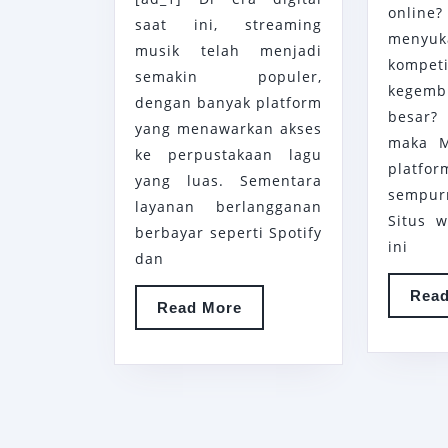
online
MUSIK
saat ini, streaming
menyu
musik telah menjadi
GRATIS
komp
semakin populer,
SECARA
kegem
dengan banyak platform
ONLINE
besar?
yang menawarkan akses
maka M
ke perpustakaan lagu
plat
yang luas. Sementara
sempur
layanan berlangganan
Situs 
berbayar seperti Spotify
ini
dan
Rea
Read
Read More
More