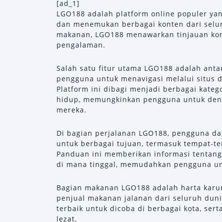
[ad_1]
LGO188 adalah platform online populer y
dan menemukan berbagai konten dari selur
makanan, LGO188 menawarkan tinjauan kom
pengalaman.
Salah satu fitur utama LGO188 adalah an
pengguna untuk menavigasi melalui situs 
Platform ini dibagi menjadi berbagai kateg
hidup, memungkinkan pengguna untuk den
mereka.
Di bagian perjalanan LGO188, pengguna d
untuk berbagai tujuan, termasuk tempat-tem
Panduan ini memberikan informasi tentang 
di mana tinggal, memudahkan pengguna un
Bagian makanan LGO188 adalah harta karun
penjual makanan jalanan dari seluruh du
terbaik untuk dicoba di berbagai kota, se
lezat.