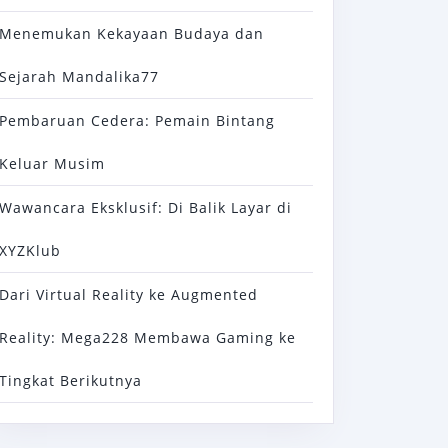
Menemukan Kekayaan Budaya dan
Sejarah Mandalika77
Pembaruan Cedera: Pemain Bintang
Keluar Musim
Wawancara Eksklusif: Di Balik Layar di
XYZKlub
Dari Virtual Reality ke Augmented
Reality: Mega228 Membawa Gaming ke
Tingkat Berikutnya