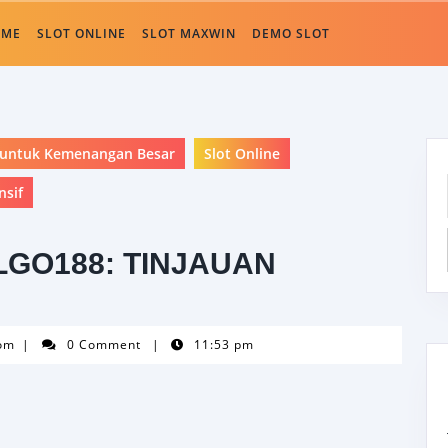
OME
SLOT ONLINE
SLOT MAXWIN
DEMO SLOT
ni untuk Kemenangan Besar
Slot Online
nsif
LGO188: TINJAUAN
admin@thestaurant.com
com
|
0 Comment
|
11:53 pm