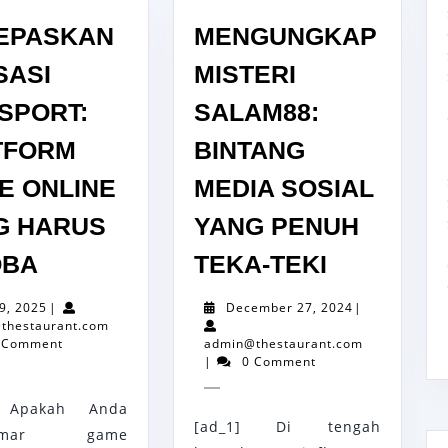
EPASKAN
MENGUNGKAP
SASI
MISTERI
SPORT:
SALAM88:
TFORM
BINTANG
E ONLINE
MEDIA SOSIAL
G HARUS
YANG PENUH
MELEPASKAN
MENGUN
OBA
TEKA-TEKI
SENSASI
MISTERI
July
December
 9, 2025
|
December 27, 2024
|
MPOSPORT:
SALAM88
9,
admin@thestaurant.com
27,
thestaurant.com
PLATFORM
BINTANG
2025
2024
admin@thest
 Comment
admin@thestaurant.com
|
0 Comment
om
GAME
MEDIA
ONLINE
SOSIAL
] Apakah Anda
[ad_1] Di tengah
YANG
YANG
gemar game