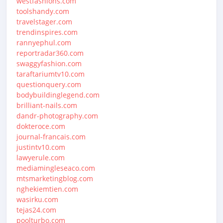
westfashions.com
toolshandy.com
travelstager.com
trendinspires.com
rannyephul.com
reportradar360.com
swaggyfashion.com
taraftariumtv10.com
questionquery.com
bodybuildinglegend.com
brilliant-nails.com
dandr-photography.com
dokteroce.com
journal-francais.com
justintv10.com
lawyerule.com
mediamingleseaco.com
mtsmarketingblog.com
nghekiemtien.com
wasirku.com
tejas24.com
poolturbo.com