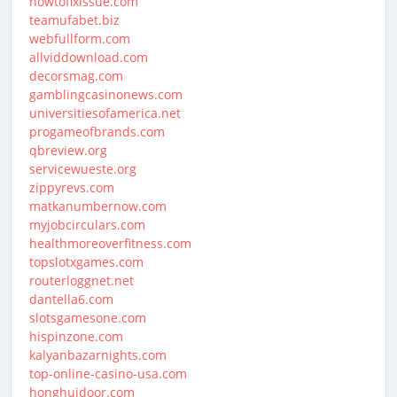
howtofixissue.com
teamufabet.biz
webfullform.com
allviddownload.com
decorsmag.com
gamblingcasinonews.com
universitiesofamerica.net
progameofbrands.com
qbreview.org
servicewueste.org
zippyrevs.com
matkanumbernow.com
myjobcirculars.com
healthmoreoverfitness.com
topslotxgames.com
routerloggnet.net
dantella6.com
slotsgamesone.com
hispinzone.com
kalyanbazarnights.com
top-online-casino-usa.com
honghuidoor.com