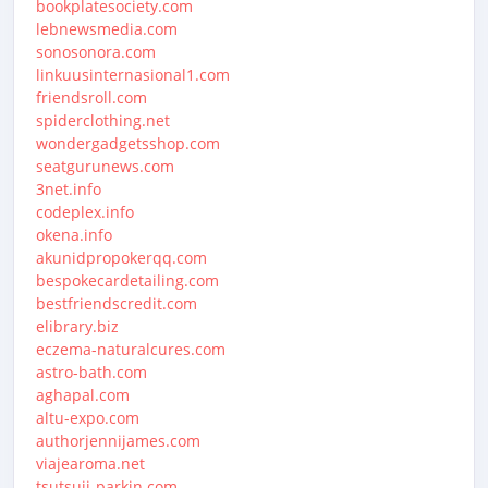
bookplatesociety.com
lebnewsmedia.com
sonosonora.com
linkuusinternasional1.com
friendsroll.com
spiderclothing.net
wondergadgetsshop.com
seatgurunews.com
3net.info
codeplex.info
okena.info
akunidpropokerqq.com
bespokecardetailing.com
bestfriendscredit.com
elibrary.biz
eczema-naturalcures.com
astro-bath.com
aghapal.com
altu-expo.com
authorjennijames.com
viajearoma.net
tsutsuji-parkin.com