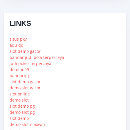
LINKS
situs pkv
adu qq
slot demo gacor
bandar judi bola terpercaya
judi poker terpercaya
domino99
bandarqq
slot demo gacor
demo slot gacor
slot online
demo slot
slot demo pg
demo slot pg
slot demo
demo slot maxwin