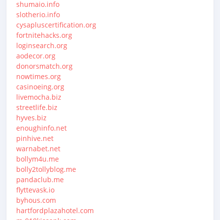
shumaio.info
slotherio.info
cysapluscertification.org
fortnitehacks.org
loginsearch.org
aodecor.org
donorsmatch.org
nowtimes.org
casinoeing.org
livemocha.biz
streetlife.biz
hyves.biz
enoughinfo.net
pinhive.net
warnabet.net
bollym4u.me
bolly2tollyblog.me
pandaclub.me
flyttevask.io
byhous.com
hartfordplazahotel.com