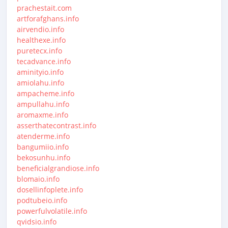
prachestait.com
artforafghans.info
airvendio.info
healthexe.info
puretecx.info
tecadvance.info
aminityio.info
amiolahu.info
ampacheme.info
ampullahu.info
aromaxme.info
asserthatecontrast.info
atenderme.info
bangumiio.info
bekosunhu.info
beneficialgrandiose.info
blomaio.info
dosellinfoplete.info
podtubeio.info
powerfulvolatile.info
qvidsio.info