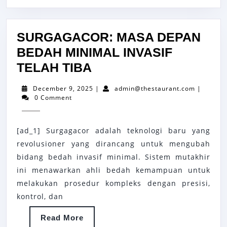
SURGAGACOR: MASA DEPAN
BEDAH MINIMAL INVASIF
SURGAGACOR:
TELAH TIBA
MASA
December
admin@th
December 9, 2025
|
admin@thestaurant.com
|
DEPAN
9,
0 Comment
2025
BEDAH
MINIMAL
[ad_1] Surgagacor adalah teknologi baru yang
INVASIF
revolusioner yang dirancang untuk mengubah
TELAH
bidang bedah invasif minimal. Sistem mutakhir
ini menawarkan ahli bedah kemampuan untuk
TIBA
melakukan prosedur kompleks dengan presisi,
kontrol, dan
Read
Read More