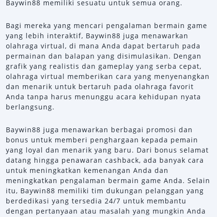
Baywin88 memiliki sesuatu untuk semua orang.
Bagi mereka yang mencari pengalaman bermain game
yang lebih interaktif, Baywin88 juga menawarkan
olahraga virtual, di mana Anda dapat bertaruh pada
permainan dan balapan yang disimulasikan. Dengan
grafik yang realistis dan gameplay yang serba cepat,
olahraga virtual memberikan cara yang menyenangkan
dan menarik untuk bertaruh pada olahraga favorit
Anda tanpa harus menunggu acara kehidupan nyata
berlangsung.
Baywin88 juga menawarkan berbagai promosi dan
bonus untuk memberi penghargaan kepada pemain
yang loyal dan menarik yang baru. Dari bonus selamat
datang hingga penawaran cashback, ada banyak cara
untuk meningkatkan kemenangan Anda dan
meningkatkan pengalaman bermain game Anda. Selain
itu, Baywin88 memiliki tim dukungan pelanggan yang
berdedikasi yang tersedia 24/7 untuk membantu
dengan pertanyaan atau masalah yang mungkin Anda