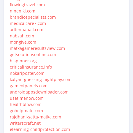
flowingtravel.com
nineniki.com
brandiospecialists.com
medicalcare7.com
adtennaball.com
nabzah.com
mongive.com
matkagameresultsview.com
getsolutionsonline.com
hispinner.org
criticalinsurance.info
nokariposter.com
kalyan-guessing-nightplay.com
gameofpanels.com
androidappsdownloader.com
usetimenow.com
healthblow.com
gohelpmate.com
rajdhani-satta-matka.com
writerscraft.net
elearning-childprotection.com