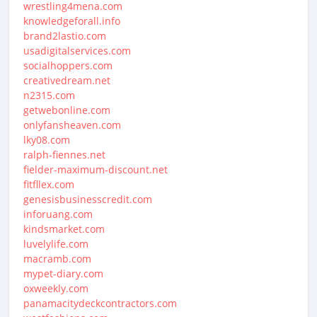
wrestling4mena.com
knowledgeforall.info
brand2lastio.com
usadigitalservices.com
socialhoppers.com
creativedream.net
n2315.com
getwebonline.com
onlyfansheaven.com
lky08.com
ralph-fiennes.net
fielder-maximum-discount.net
fitfllex.com
genesisbusinesscredit.com
inforuang.com
kindsmarket.com
luvelylife.com
macramb.com
mypet-diary.com
oxweekly.com
panamacitydeckcontractors.com