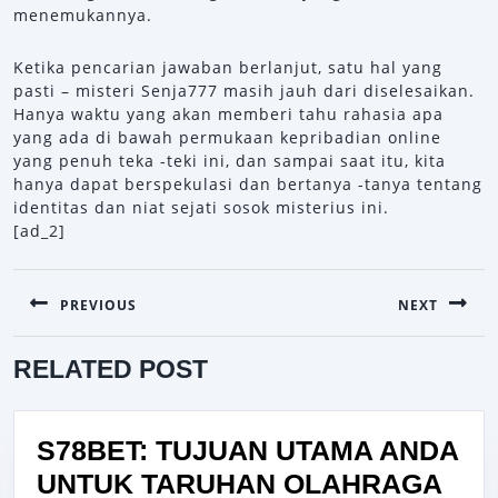
menemukannya.
Ketika pencarian jawaban berlanjut, satu hal yang
pasti – misteri Senja777 masih jauh dari diselesaikan.
Hanya waktu yang akan memberi tahu rahasia apa
yang ada di bawah permukaan kepribadian online
yang penuh teka -teki ini, dan sampai saat itu, kita
hanya dapat berspekulasi dan bertanya -tanya tentang
identitas dan niat sejati sosok misterius ini.
[ad_2]
POST
PREVIOUS
NEXT
NAVIGATION
Previous
Next
RELATED POST
post:
post:
S78BET: TUJUAN UTAMA ANDA
UNTUK TARUHAN OLAHRAGA