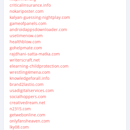
criticalinsurance.info
nokariposter.com
kalyan-guessing-nightplay.com
gameofpanels.com
androidappsdownloader.com
usetimenow.com
healthblow.com
gohelpmate.com
rajdhani-satta-matka.com
writerscraft.net
elearning-childprotection.com
wrestling4mena.com
knowledgeforall.info
brand2lastio.com
usadigitalservices.com
socialhoppers.com
creativedream.net
n2315.com
getwebonline.com
onlyfansheaven.com
lky08.com