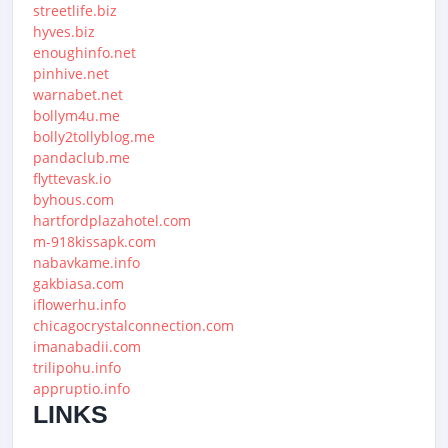
streetlife.biz
hyves.biz
enoughinfo.net
pinhive.net
warnabet.net
bollym4u.me
bolly2tollyblog.me
pandaclub.me
flyttevask.io
byhous.com
hartfordplazahotel.com
m-918kissapk.com
nabavkame.info
gakbiasa.com
iflowerhu.info
chicagocrystalconnection.com
imanabadii.com
trilipohu.info
appruptio.info
LINKS