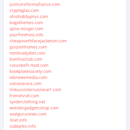
justicereformalliance.com
cryptoglax.com
ohiohobbyplus.com
bogothemes.com
ajino-mingei.com
yourfreehost.info
cheapnorthfacejacketsm.com
gurjoshhomes.com
tombradydiet.com
bonthaiclub.com
casusbelli-mod.com
bookplatesociety.com
lebnewsmedia.com
sonosonora.com
linkuusinternasional1.com
friendsroll.com
spiderclothing.net
wondergadgetsshop.com
seatgurunews.com
3net.info
codeplex.info