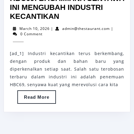
INI MENGUBAH INDUSTRI
MELEPASKAN
KECANTIKAN
KEKUATAN
March
admin@thes
March 10, 2026
|
admin@thestaurant.com
|
HBC69:
10,
0 Comment
2026
BAGAIMANA
SENYAWA
[ad_1] Industri kecantikan terus berkembang,
INI
dengan produk dan bahan baru yang
MENGUBAH
diperkenalkan setiap saat. Salah satu terobosan
terbaru dalam industri ini adalah penemuan
INDUSTRI
HBC69, senyawa kuat yang merevolusi cara kita
KECANTIKAN
Read
Read More
More