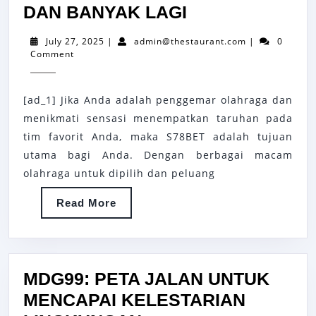
S78BET:
DAN BANYAK LAGI
TUJUAN
July
admin@thestau
July 27, 2025
|
admin@thestaurant.com
|
0
UTAMA
27,
Comment
2025
ANDA
UNTUK
[ad_1] Jika Anda adalah penggemar olahraga dan
TARUHAN
menikmati sensasi menempatkan taruhan pada
OLAHRAGA
tim favorit Anda, maka S78BET adalah tujuan
utama bagi Anda. Dengan berbagai macam
DAN
olahraga untuk dipilih dan peluang
BANYAK
LAGI
Read
Read More
More
MDG99: PETA JALAN UNTUK
MENCAPAI KELESTARIAN