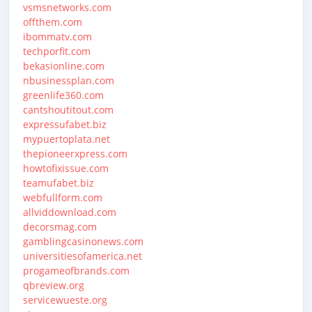
vsmsnetworks.com
offthem.com
ibommatv.com
techporfit.com
bekasionline.com
nbusinessplan.com
greenlife360.com
cantshoutitout.com
expressufabet.biz
mypuertoplata.net
thepioneerxpress.com
howtofixissue.com
teamufabet.biz
webfullform.com
allviddownload.com
decorsmag.com
gamblingcasinonews.com
universitiesofamerica.net
progameofbrands.com
qbreview.org
servicewueste.org