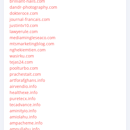
brilliant-nails.com
dandr-photography.com
dokteroce.com
journal-francais.com
justintv10.com
lawyerule.com
mediamingleseaco.com
mtsmarketingblog.com
nghekiemtien.com
wasirku.com
tejas24.com
poolturbo.com
prachestait.com
artforafghans.info
airvendio.info
healthexe.info
puretecx.info
tecadvance.info
aminityio.info
amiolahu.info
ampacheme.info
ampullahu.info