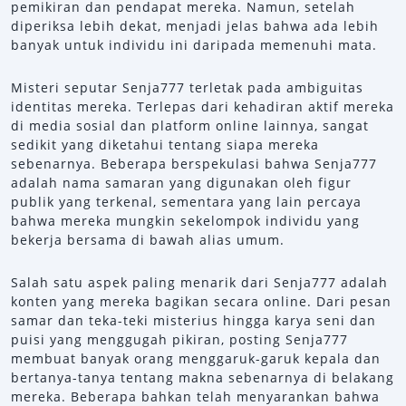
pemikiran dan pendapat mereka. Namun, setelah
diperiksa lebih dekat, menjadi jelas bahwa ada lebih
banyak untuk individu ini daripada memenuhi mata.
Misteri seputar Senja777 terletak pada ambiguitas
identitas mereka. Terlepas dari kehadiran aktif mereka
di media sosial dan platform online lainnya, sangat
sedikit yang diketahui tentang siapa mereka
sebenarnya. Beberapa berspekulasi bahwa Senja777
adalah nama samaran yang digunakan oleh figur
publik yang terkenal, sementara yang lain percaya
bahwa mereka mungkin sekelompok individu yang
bekerja bersama di bawah alias umum.
Salah satu aspek paling menarik dari Senja777 adalah
konten yang mereka bagikan secara online. Dari pesan
samar dan teka-teki misterius hingga karya seni dan
puisi yang menggugah pikiran, posting Senja777
membuat banyak orang menggaruk-garuk kepala dan
bertanya-tanya tentang makna sebenarnya di belakang
mereka. Beberapa bahkan telah menyarankan bahwa