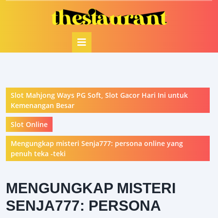
Skip
to
content
Open
Button
Slot Mahjong Ways PG Soft, Slot Gacor Hari Ini untuk
Kemenangan Besar
Slot Online
Mengungkap misteri Senja777: persona online yang
penuh teka -teki
MENGUNGKAP MISTERI
SENJA777: PERSONA