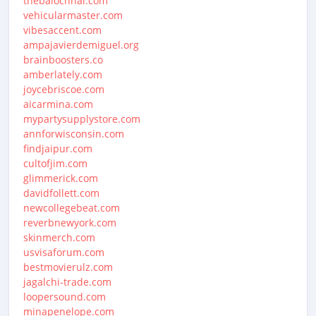
thebalochhal.com
vehicularmaster.com
vibesaccent.com
ampajavierdemiguel.org
brainboosters.co
amberlately.com
joycebriscoe.com
aicarmina.com
mypartysupplystore.com
annforwisconsin.com
findjaipur.com
cultofjim.com
glimmerick.com
davidfollett.com
newcollegebeat.com
reverbnewyork.com
skinmerch.com
usvisaforum.com
bestmovierulz.com
jagalchi-trade.com
loopersound.com
minapenelope.com