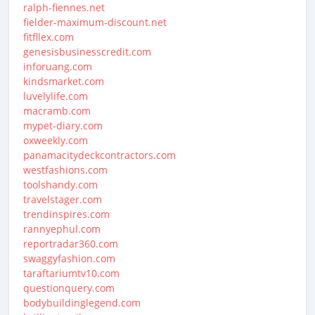
ralph-fiennes.net
fielder-maximum-discount.net
fitfllex.com
genesisbusinesscredit.com
inforuang.com
kindsmarket.com
luvelylife.com
macramb.com
mypet-diary.com
oxweekly.com
panamacitydeckcontractors.com
westfashions.com
toolshandy.com
travelstager.com
trendinspires.com
rannyephul.com
reportradar360.com
swaggyfashion.com
taraftariumtv10.com
questionquery.com
bodybuildinglegend.com