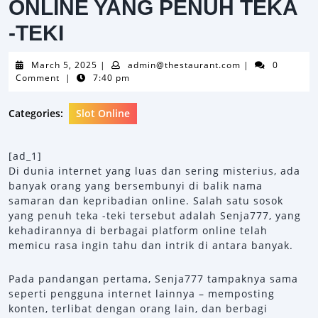
ONLINE YANG PENUH TEKA
-TEKI
March
admin@thestaur
March 5, 2025
|
admin@thestaurant.com
|
0
5,
Comment
|
7:40 pm
2025
Categories:
Slot Online
[ad_1]
Di dunia internet yang luas dan sering misterius, ada
banyak orang yang bersembunyi di balik nama
samaran dan kepribadian online. Salah satu sosok
yang penuh teka -teki tersebut adalah Senja777, yang
kehadirannya di berbagai platform online telah
memicu rasa ingin tahu dan intrik di antara banyak.
Pada pandangan pertama, Senja777 tampaknya sama
seperti pengguna internet lainnya – memposting
konten, terlibat dengan orang lain, dan berbagi