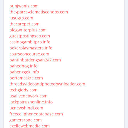
punjwanis.com
the-parcs-clematiscondos.com
jusu-gb.com
thecarepet.com
blogwriterplus.com
guestpostingseo.com
casinogambitpro.info
pokerplaymasters.info
courseoncourse.com
bantinbatdongsan247.com
bahednog.info
bahenxgek.info
pertamaskre.com
threadsvideoandphotodownloader.com
techgiddy.com
usalivenetwork.com
jackpotrushonline.info
ucnewshindi.com
freecellphonedatabase.com
gamersrope.com
exellewebmedia.com