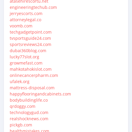
atasehirescortu.net
engineeringtechub.com
jerryescorts.com
attorneylegal.co
voomb.com
techgadgetpoint.com
tvsportsguide24.com
sportsreviews24.com
dubai360blog.com
lucky77slot.org
growmefast.com
mahkotahokislot.com
onlinecancerpharm.com
ufalek.org
mattress-disposal.com
happyflooringandcabinets.com
bodybuildinglife.co
qrdoggy.com
technologygud.com
realshocknews.com
pickgb.com
healthmistakes.com