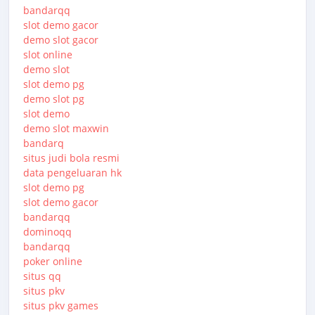
bandarqq
slot demo gacor
demo slot gacor
slot online
demo slot
slot demo pg
demo slot pg
slot demo
demo slot maxwin
bandarq
situs judi bola resmi
data pengeluaran hk
slot demo pg
slot demo gacor
bandarqq
dominoqq
bandarqq
poker online
situs qq
situs pkv
situs pkv games