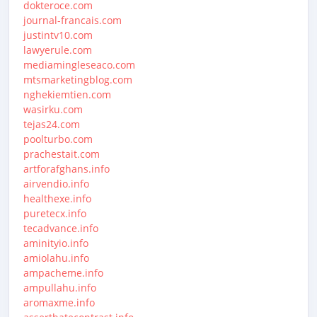
dokteroce.com
journal-francais.com
justintv10.com
lawyerule.com
mediamingleseaco.com
mtsmarketingblog.com
nghekiemtien.com
wasirku.com
tejas24.com
poolturbo.com
prachestait.com
artforafghans.info
airvendio.info
healthexe.info
puretecx.info
tecadvance.info
aminityio.info
amiolahu.info
ampacheme.info
ampullahu.info
aromaxme.info