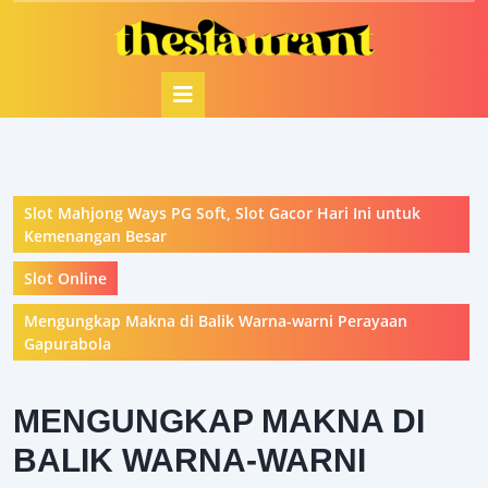
Skip
to
content
Open
Button
Slot Mahjong Ways PG Soft, Slot Gacor Hari Ini untuk
Kemenangan Besar
Slot Online
Mengungkap Makna di Balik Warna-warni Perayaan
Gapurabola
MENGUNGKAP MAKNA DI
BALIK WARNA-WARNI