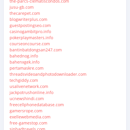
the-parcs-clematiscondos.com
jusu-gb.com
thecarepet.com
blogwriterplus.com
guestpostingseo.com
casinogambitpro.info
pokerplaymasters.info
courseoncourse.com
bantinbatdongsan247.com
bahednog.info
bahenxgek.info
pertamaskre.com
threadsvideoandphotodownloader.com
techgiddy.com
usalivenetwork.com
jackpotrushonline.info
ucnewshindi.com
freecellphonedatabase.com
gamersrope.com
exellewebmedia.com
free-gamestop.com
sinbadtravels.com