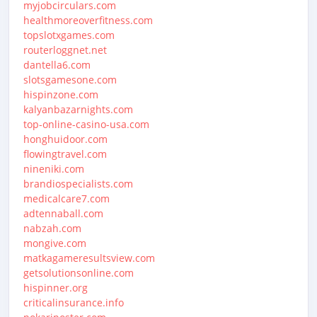
myjobcirculars.com
healthmoreoverfitness.com
topslotxgames.com
routerloggnet.net
dantella6.com
slotsgamesone.com
hispinzone.com
kalyanbazarnights.com
top-online-casino-usa.com
honghuidoor.com
flowingtravel.com
nineniki.com
brandiospecialists.com
medicalcare7.com
adtennaball.com
nabzah.com
mongive.com
matkagameresultsview.com
getsolutionsonline.com
hispinner.org
criticalinsurance.info