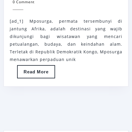
YANG
23,
0 Comment
2026
DAPAT
DILIHAT
[ad_1] Mposurga, permata tersembunyi di
DAN
jantung Afrika, adalah destinasi yang wajib
DILAKUKAN
dikunjungi bagi wisatawan yang mencari
petualangan, budaya, dan keindahan alam.
DI
Terletak di Republik Demokratik Kongo, Mposurga
MPOSURGA:
menawarkan perpaduan unik
PANDUAN
WISATAWAN
Read
Read More
More