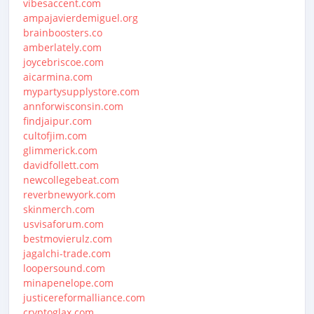
vibesaccent.com
ampajavierdemiguel.org
brainboosters.co
amberlately.com
joycebriscoe.com
aicarmina.com
mypartysupplystore.com
annforwisconsin.com
findjaipur.com
cultofjim.com
glimmerick.com
davidfollett.com
newcollegebeat.com
reverbnewyork.com
skinmerch.com
usvisaforum.com
bestmovierulz.com
jagalchi-trade.com
loopersound.com
minapenelope.com
justicereformalliance.com
cryptoglax.com