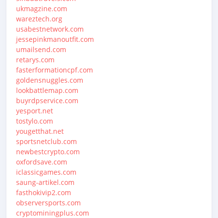
ukmagzine.com
wareztech.org
usabestnetwork.com
jessepinkmanoutfit.com
umailsend.com
retarys.com
fasterformationcpf.com
goldensnuggles.com
lookbattlemap.com
buyrdpservice.com
yesport.net
tostylo.com
yougetthat.net
sportsnetclub.com
newbestcrypto.com
oxfordsave.com
iclassicgames.com
saung-artikel.com
fasthokivip2.com
observersports.com
cryptominingplus.com