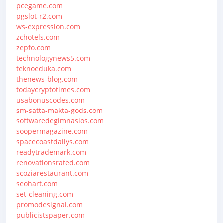
pcegame.com
pgslot-r2.com
ws-expression.com
zchotels.com
zepfo.com
technologynews5.com
teknoeduka.com
thenews-blog.com
todaycryptotimes.com
usabonuscodes.com
sm-satta-makta-gods.com
softwaredegimnasios.com
soopermagazine.com
spacecoastdailys.com
readytrademark.com
renovationsrated.com
scoziarestaurant.com
seohart.com
set-cleaning.com
promodesignai.com
publicistspaper.com