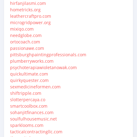
hirfanjilasmi.com
hometricks.org
leathercraftpro.com
microgridpower.org
mixiqo.com
needglobe.com
ortocoach.com
passionawe.com
pittsburghpaintingprofessionals.com
plumberryworks.com
psychoterapiawioletanowak.com
quickultimate.com
quirkyquester.com
sexmedicineformen.com
shiftripple.com
slotterpercaya.co
smartcoolbox.com
sohanjitfinances.com
soulfulhousemusic.net
sparklooms.com
tacticalcontractingllc.com