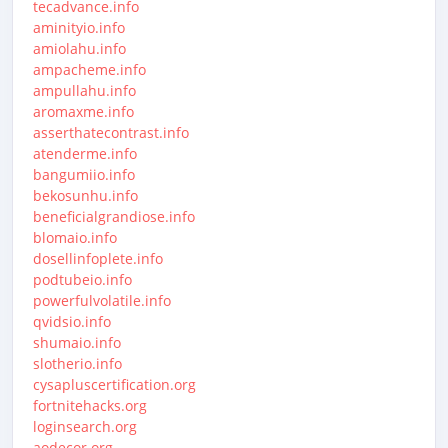
tecadvance.info
aminityio.info
amiolahu.info
ampacheme.info
ampullahu.info
aromaxme.info
asserthatecontrast.info
atenderme.info
bangumiio.info
bekosunhu.info
beneficialgrandiose.info
blomaio.info
dosellinfoplete.info
podtubeio.info
powerfulvolatile.info
qvidsio.info
shumaio.info
slotherio.info
cysapluscertification.org
fortnitehacks.org
loginsearch.org
aodecor.org