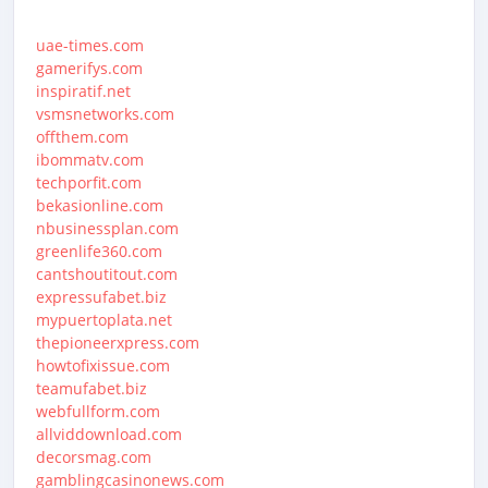
uae-times.com
gamerifys.com
inspiratif.net
vsmsnetworks.com
offthem.com
ibommatv.com
techporfit.com
bekasionline.com
nbusinessplan.com
greenlife360.com
cantshoutitout.com
expressufabet.biz
mypuertoplata.net
thepioneerxpress.com
howtofixissue.com
teamufabet.biz
webfullform.com
allviddownload.com
decorsmag.com
gamblingcasinonews.com