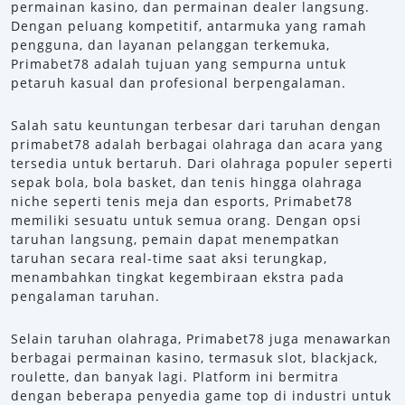
permainan kasino, dan permainan dealer langsung.
Dengan peluang kompetitif, antarmuka yang ramah
pengguna, dan layanan pelanggan terkemuka,
Primabet78 adalah tujuan yang sempurna untuk
petaruh kasual dan profesional berpengalaman.
Salah satu keuntungan terbesar dari taruhan dengan
primabet78 adalah berbagai olahraga dan acara yang
tersedia untuk bertaruh. Dari olahraga populer seperti
sepak bola, bola basket, dan tenis hingga olahraga
niche seperti tenis meja dan esports, Primabet78
memiliki sesuatu untuk semua orang. Dengan opsi
taruhan langsung, pemain dapat menempatkan
taruhan secara real-time saat aksi terungkap,
menambahkan tingkat kegembiraan ekstra pada
pengalaman taruhan.
Selain taruhan olahraga, Primabet78 juga menawarkan
berbagai permainan kasino, termasuk slot, blackjack,
roulette, dan banyak lagi. Platform ini bermitra
dengan beberapa penyedia game top di industri untuk