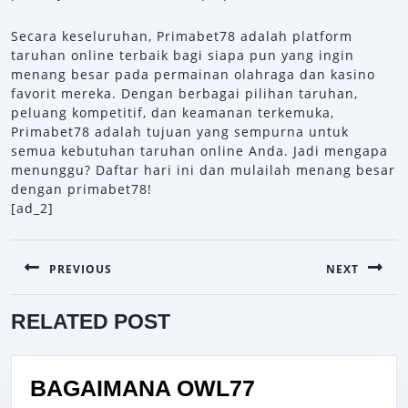
Secara keseluruhan, Primabet78 adalah platform
taruhan online terbaik bagi siapa pun yang ingin
menang besar pada permainan olahraga dan kasino
favorit mereka. Dengan berbagai pilihan taruhan,
peluang kompetitif, dan keamanan terkemuka,
Primabet78 adalah tujuan yang sempurna untuk
semua kebutuhan taruhan online Anda. Jadi mengapa
menunggu? Daftar hari ini dan mulailah menang besar
dengan primabet78!
[ad_2]
POST
PREVIOUS
NEXT
NAVIGATION
Previous
Next
RELATED POST
post:
post:
BAGAIMANA OWL77