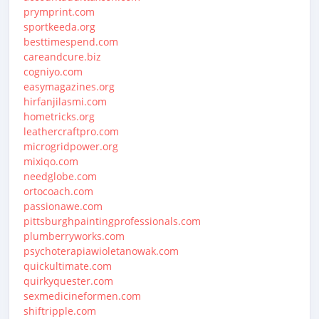
prymprint.com
sportkeeda.org
besttimespend.com
careandcure.biz
cogniyo.com
easymagazines.org
hirfanjilasmi.com
hometricks.org
leathercraftpro.com
microgridpower.org
mixiqo.com
needglobe.com
ortocoach.com
passionawe.com
pittsburghpaintingprofessionals.com
plumberryworks.com
psychoterapiawioletanowak.com
quickultimate.com
quirkyquester.com
sexmedicineformen.com
shiftripple.com