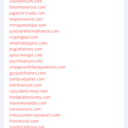
usvisaforum.com
bestmovierulz.com
jagalchi-trade.com
loopersound.com
minapenelope.com
justicereformalliance.com
cryptoglax.com
ohiohobbyplus.com
bogothemes.com
ajino-mingei.com
yourfreehost.info
cheapnorthfacejacketsm.com
gurjoshhomes.com
tombradydiet.com
bonthaiclub.com
casusbelli-mod.com
bookplatesociety.com
lebnewsmedia.com
sonosonora.com
linkuusinternasional1.com
friendsroll.com
spiderclothing.net