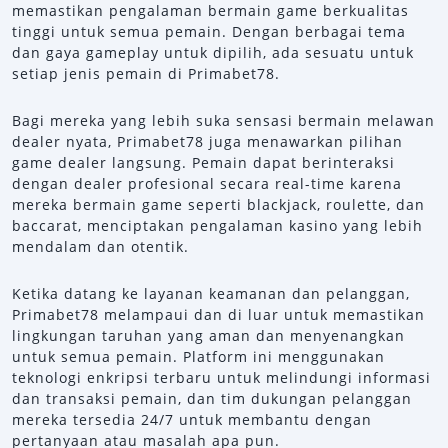
memastikan pengalaman bermain game berkualitas
tinggi untuk semua pemain. Dengan berbagai tema
dan gaya gameplay untuk dipilih, ada sesuatu untuk
setiap jenis pemain di Primabet78.
Bagi mereka yang lebih suka sensasi bermain melawan
dealer nyata, Primabet78 juga menawarkan pilihan
game dealer langsung. Pemain dapat berinteraksi
dengan dealer profesional secara real-time karena
mereka bermain game seperti blackjack, roulette, dan
baccarat, menciptakan pengalaman kasino yang lebih
mendalam dan otentik.
Ketika datang ke layanan keamanan dan pelanggan,
Primabet78 melampaui dan di luar untuk memastikan
lingkungan taruhan yang aman dan menyenangkan
untuk semua pemain. Platform ini menggunakan
teknologi enkripsi terbaru untuk melindungi informasi
dan transaksi pemain, dan tim dukungan pelanggan
mereka tersedia 24/7 untuk membantu dengan
pertanyaan atau masalah apa pun.