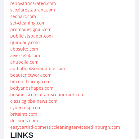
renovationsrated.com
scoziarestaurant.com
seohart.com
set-cleaning.com
promodesignai.com
publicistspaper.com
quindaily.com
abosulte.com
aiverse24.com
anubella.com
audiobooksonaudible.com
beautenetwork.com
bitcoin-tracing.com
bodyandshapes.com
businessconsultantsroundrock.com
classicglobalnews.com
cybercusp.com
britaintt.com
deconds.com
easycartltd-domesticcleaningservicesedinburgh.com
LINKS