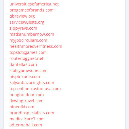
universitiesofamerica.net
progameofbrands.com
qbreview.org
servicewueste.org
zippyrevs.com
matkanumbernow.com
myjobcirculars.com
healthmoreoverfitness.com
topslotxgames.com
routerloggnet.net
dantella6.com
slotsgamesone.com
hispinzone.com
kalyanbazarnights.com
top-online-casino-usa.com
honghuidoor.com
flowingtravel.com
nineniki.com
brandiospecialists.com
medicalcare7.com
adtennaball.com