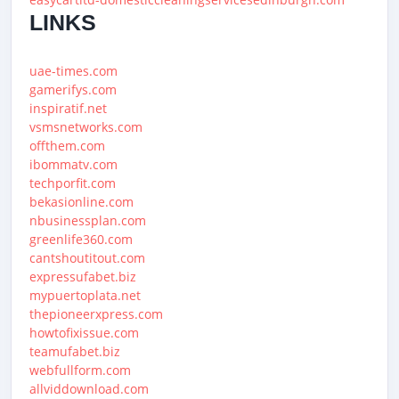
LINKS
uae-times.com
gamerifys.com
inspiratif.net
vsmsnetworks.com
offthem.com
ibommatv.com
techporfit.com
bekasionline.com
nbusinessplan.com
greenlife360.com
cantshoutitout.com
expressufabet.biz
mypuertoplata.net
thepioneerxpress.com
howtofixissue.com
teamufabet.biz
webfullform.com
allviddownload.com