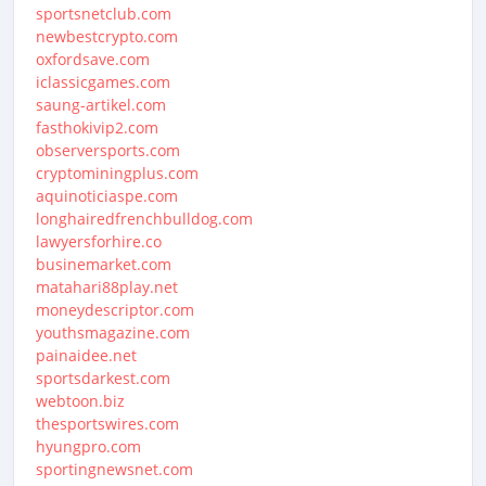
sportsnetclub.com
newbestcrypto.com
oxfordsave.com
iclassicgames.com
saung-artikel.com
fasthokivip2.com
observersports.com
cryptominingplus.com
aquinoticiaspe.com
longhairedfrenchbulldog.com
lawyersforhire.co
businemarket.com
matahari88play.net
moneydescriptor.com
youthsmagazine.com
painaidee.net
sportsdarkest.com
webtoon.biz
thesportswires.com
hyungpro.com
sportingnewsnet.com