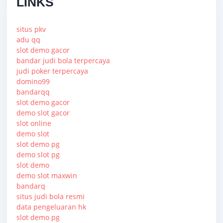
LINKS
situs pkv
adu qq
slot demo gacor
bandar judi bola terpercaya
judi poker terpercaya
domino99
bandarqq
slot demo gacor
demo slot gacor
slot online
demo slot
slot demo pg
demo slot pg
slot demo
demo slot maxwin
bandarq
situs judi bola resmi
data pengeluaran hk
slot demo pg