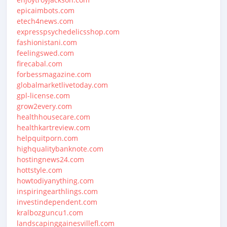
epicaimbots.com
etech4news.com
expresspsychedelicsshop.com
fashionistani.com
feelingswed.com
firecabal.com
forbessmagazine.com
globalmarketlivetoday.com
gpl-license.com
grow2every.com
healthhousecare.com
healthkartreview.com
helpquitporn.com
highqualitybanknote.com
hostingnews24.com
hottstyle.com
howtodiyanything.com
inspiringearthlings.com
investindependent.com
kralbozguncu1.com
landscapinggainesvillefl.com