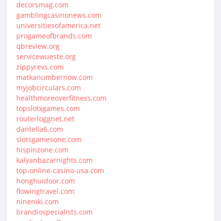
decorsmag.com
gamblingcasinonews.com
universitiesofamerica.net
progameofbrands.com
qbreview.org
servicewueste.org
zippyrevs.com
matkanumbernow.com
myjobcirculars.com
healthmoreoverfitness.com
topslotxgames.com
routerloggnet.net
dantella6.com
slotsgamesone.com
hispinzone.com
kalyanbazarnights.com
top-online-casino-usa.com
honghuidoor.com
flowingtravel.com
nineniki.com
brandiospecialists.com