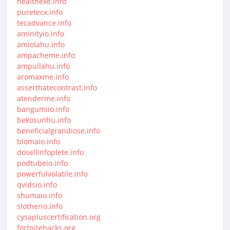
healthexe.info
puretecx.info
tecadvance.info
aminityio.info
amiolahu.info
ampacheme.info
ampullahu.info
aromaxme.info
asserthatecontrast.info
atenderme.info
bangumiio.info
bekosunhu.info
beneficialgrandiose.info
blomaio.info
dosellinfoplete.info
podtubeio.info
powerfulvolatile.info
qvidsio.info
shumaio.info
slotherio.info
cysapluscertification.org
fortnitehacks.org