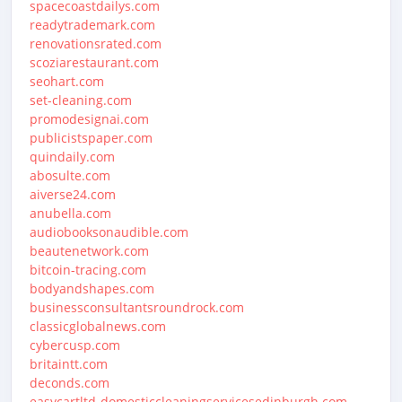
spacecoastdailys.com
readytrademark.com
renovationsrated.com
scoziarestaurant.com
seohart.com
set-cleaning.com
promodesignai.com
publicistspaper.com
quindaily.com
abosulte.com
aiverse24.com
anubella.com
audiobooksonaudible.com
beautenetwork.com
bitcoin-tracing.com
bodyandshapes.com
businessconsultantsroundrock.com
classicglobalnews.com
cybercusp.com
britaintt.com
deconds.com
easycartltd-domesticcleaningservicesedinburgh.com