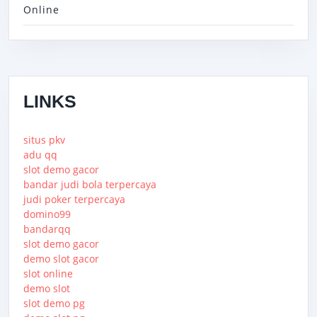
Online
LINKS
situs pkv
adu qq
slot demo gacor
bandar judi bola terpercaya
judi poker terpercaya
domino99
bandarqq
slot demo gacor
demo slot gacor
slot online
demo slot
slot demo pg