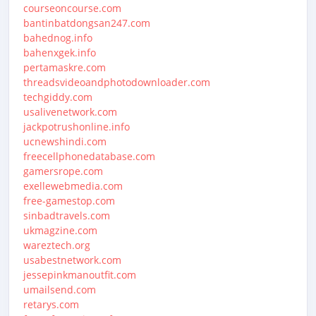
courseoncourse.com
bantinbatdongsan247.com
bahednog.info
bahenxgek.info
pertamaskre.com
threadsvideoandphotodownloader.com
techgiddy.com
usalivenetwork.com
jackpotrushonline.info
ucnewshindi.com
freecellphonedatabase.com
gamersrope.com
exellewebmedia.com
free-gamestop.com
sinbadtravels.com
ukmagzine.com
wareztech.org
usabestnetwork.com
jessepinkmanoutfit.com
umailsend.com
retarys.com