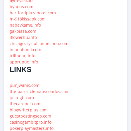
flyttevask.io
byhous.com
hartfordplazahotel.com
m-918kissapk.com
nabavkame.info
gakbiasa.com
iflowerhu.info
chicagocrystalconnection.com
imanabadii.com
trilipohu.info
appruptio.info
LINKS
punjwanis.com
the-parcs-clematiscondos.com
jusu-gb.com
thecarepet.com
blogwriterplus.com
guestpostingseo.com
casinogambitpro.info
pokerplaymasters.info