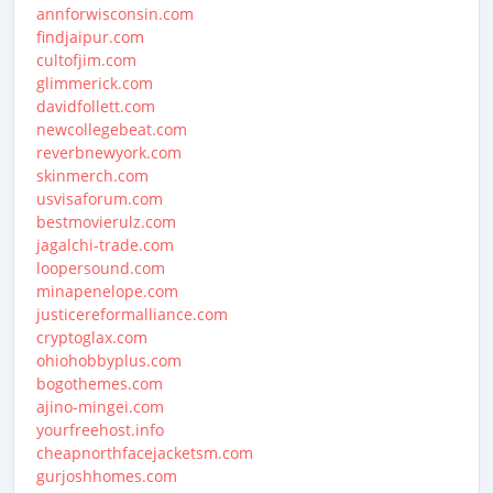
annforwisconsin.com
findjaipur.com
cultofjim.com
glimmerick.com
davidfollett.com
newcollegebeat.com
reverbnewyork.com
skinmerch.com
usvisaforum.com
bestmovierulz.com
jagalchi-trade.com
loopersound.com
minapenelope.com
justicereformalliance.com
cryptoglax.com
ohiohobbyplus.com
bogothemes.com
ajino-mingei.com
yourfreehost.info
cheapnorthfacejacketsm.com
gurjoshhomes.com