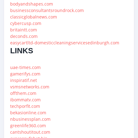
bodyandshapes.com
businessconsultantsroundrock.com
classicglobalnews.com
cybercusp.com
britaintt.com
deconds.com
easycartltd-domesticcleaningservicesedinburgh.com
LINKS
uae-times.com
gamerifys.com
inspiratif.net
vsmsnetworks.com
offthem.com
ibommatv.com
techporfit.com
bekasionline.com
nbusinessplan.com
greenlife360.com
cantshoutitout.com