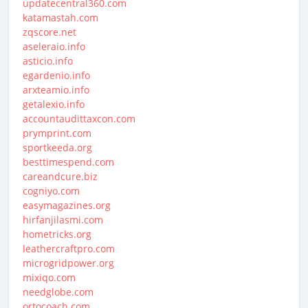
updatecentral360.com
katamastah.com
zqscore.net
aseleraio.info
asticio.info
egardenio.info
arxteamio.info
getalexio.info
accountaudittaxcon.com
prymprint.com
sportkeeda.org
besttimespend.com
careandcure.biz
cogniyo.com
easymagazines.org
hirfanjilasmi.com
hometricks.org
leathercraftpro.com
microgridpower.org
mixiqo.com
needglobe.com
ortocoach.com