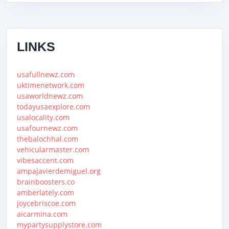
LINKS
usafullnewz.com
uktimenetwork.com
usaworldnewz.com
todayusaexplore.com
usalocality.com
usafournewz.com
thebalochhal.com
vehicularmaster.com
vibesaccent.com
ampajavierdemiguel.org
brainboosters.co
amberlately.com
joycebriscoe.com
aicarmina.com
mypartysupplystore.com