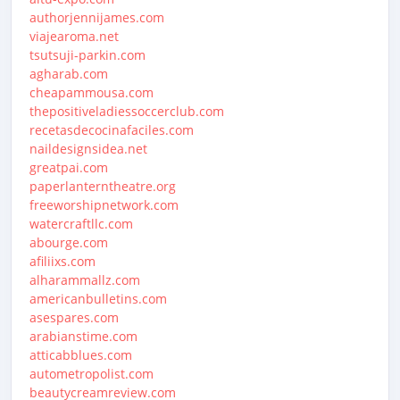
authorjennijames.com
viajearoma.net
tsutsuji-parkin.com
agharab.com
cheapammousa.com
thepositiveladiessoccerclub.com
recetasdecocinafaciles.com
naildesignsidea.net
greatpai.com
paperlanterntheatre.org
freeworshipnetwork.com
watercraftllc.com
abourge.com
afiliixs.com
alharammallz.com
americanbulletins.com
asespares.com
arabianstime.com
atticabblues.com
autometropolist.com
beautycreamreview.com