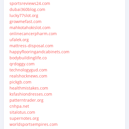
sportsreviews24.com
dubai360blog.com
lucky77slot.org
growmefast.com
mahkotahokislot.com
onlinecancerpharm.com
ufalek.org
mattress-disposal.com
happyflooringandcabinets.com
bodybuildinglife.co
qrdoggy.com
technologygud.com
realshocknews.com
pickgb.com
healthmistakes.com
ksfashiondresses.com
patterntrader.org
cnhpa.net
sitalotus.com
supernotes.org
worldsportsempires.com