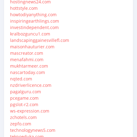
hostingnews24.com
hottstyle.com
howtodiyanything.com
inspiringearthlings.com
investindependent.com
kralbozguncu1.com
landscapinggainesvillefl.com
maisonhauturier.com
mascreator.com
menafahmi.com
mukhtarmeer.com
nascartoday.com
nqted.com
nzdriverlicence.com
pagalguru.com
pcegame.com
pgslot-r2.com
ws-expression.com
zchotels.com
zepfo.com
technologynews5.com
teknoeduka.com