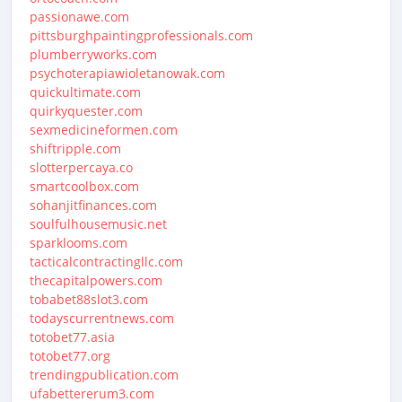
passionawe.com
pittsburghpaintingprofessionals.com
plumberryworks.com
psychoterapiawioletanowak.com
quickultimate.com
quirkyquester.com
sexmedicineformen.com
shiftripple.com
slotterpercaya.co
smartcoolbox.com
sohanjitfinances.com
soulfulhousemusic.net
sparklooms.com
tacticalcontractingllc.com
thecapitalpowers.com
tobabet88slot3.com
todayscurrentnews.com
totobet77.asia
totobet77.org
trendingpublication.com
ufabettererum3.com