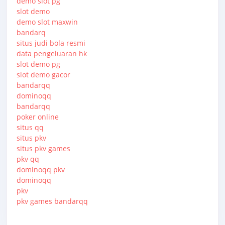
demo slot pg
slot demo
demo slot maxwin
bandarq
situs judi bola resmi
data pengeluaran hk
slot demo pg
slot demo gacor
bandarqq
dominoqq
bandarqq
poker online
situs qq
situs pkv
situs pkv games
pkv qq
dominoqq pkv
dominoqq
pkv
pkv games bandarqq