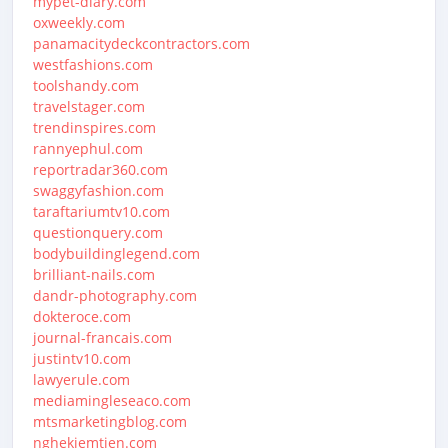
mypet-diary.com
oxweekly.com
panamacitydeckcontractors.com
westfashions.com
toolshandy.com
travelstager.com
trendinspires.com
rannyephul.com
reportradar360.com
swaggyfashion.com
taraftariumtv10.com
questionquery.com
bodybuildinglegend.com
brilliant-nails.com
dandr-photography.com
dokteroce.com
journal-francais.com
justintv10.com
lawyerule.com
mediamingleseaco.com
mtsmarketingblog.com
nghekiemtien.com