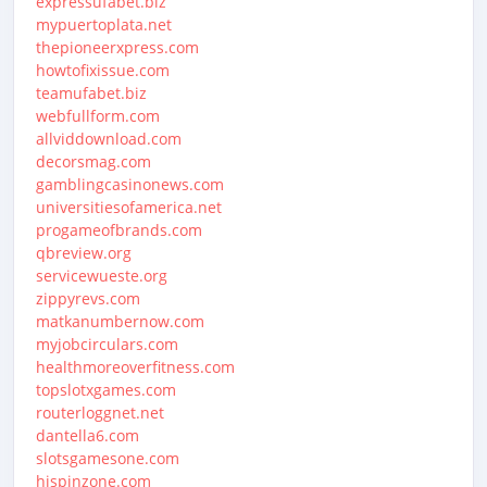
expressufabet.biz
mypuertoplata.net
thepioneerxpress.com
howtofixissue.com
teamufabet.biz
webfullform.com
allviddownload.com
decorsmag.com
gamblingcasinonews.com
universitiesofamerica.net
progameofbrands.com
qbreview.org
servicewueste.org
zippyrevs.com
matkanumbernow.com
myjobcirculars.com
healthmoreoverfitness.com
topslotxgames.com
routerloggnet.net
dantella6.com
slotsgamesone.com
hispinzone.com