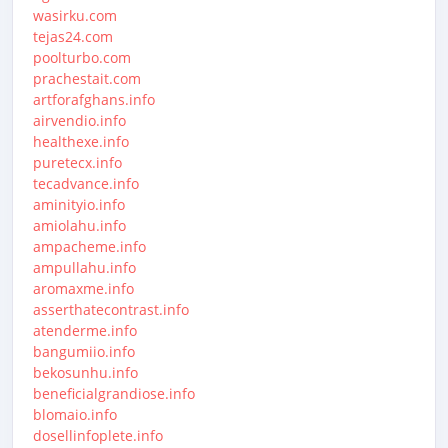
wasirku.com
tejas24.com
poolturbo.com
prachestait.com
artforafghans.info
airvendio.info
healthexe.info
puretecx.info
tecadvance.info
aminityio.info
amiolahu.info
ampacheme.info
ampullahu.info
aromaxme.info
asserthatecontrast.info
atenderme.info
bangumiio.info
bekosunhu.info
beneficialgrandiose.info
blomaio.info
dosellinfoplete.info