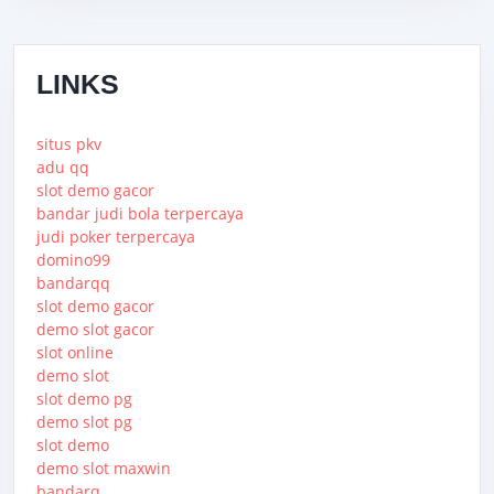
LINKS
situs pkv
adu qq
slot demo gacor
bandar judi bola terpercaya
judi poker terpercaya
domino99
bandarqq
slot demo gacor
demo slot gacor
slot online
demo slot
slot demo pg
demo slot pg
slot demo
demo slot maxwin
bandarq