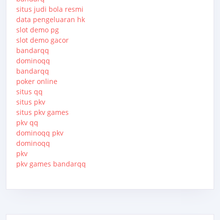
situs judi bola resmi
data pengeluaran hk
slot demo pg
slot demo gacor
bandarqq
dominoqq
bandarqq
poker online
situs qq
situs pkv
situs pkv games
pkv qq
dominoqq pkv
dominoqq
pkv
pkv games bandarqq