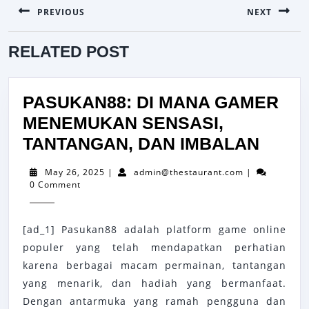
PREVIOUS
NEXT
NAVIGATION
Previous
Next
RELATED POST
post:
post:
PASUKAN88: DI MANA GAMER
MENEMUKAN SENSASI,
PASU
TANTANGAN, DAN IMBALAN
DI
May
admin@thesta
May 26, 2025
|
admin@thestaurant.com
|
MAN
26,
0 Comment
2025
GAM
MEN
[ad_1] Pasukan88 adalah platform game online
SENS
populer yang telah mendapatkan perhatian
TANT
karena berbagai macam permainan, tantangan
yang menarik, dan hadiah yang bermanfaat.
DAN
Dengan antarmuka yang ramah pengguna dan
IMBA