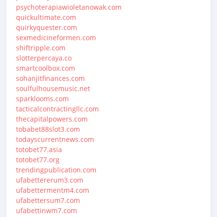
psychoterapiawioletanowak.com
quickultimate.com
quirkyquester.com
sexmedicineformen.com
shiftripple.com
slotterpercaya.co
smartcoolbox.com
sohanjitfinances.com
soulfulhousemusic.net
sparklooms.com
tacticalcontractingllc.com
thecapitalpowers.com
tobabet88slot3.com
todayscurrentnews.com
totobet77.asia
totobet77.org
trendingpublication.com
ufabettererum3.com
ufabettermentm4.com
ufabettersum7.com
ufabettinwm7.com