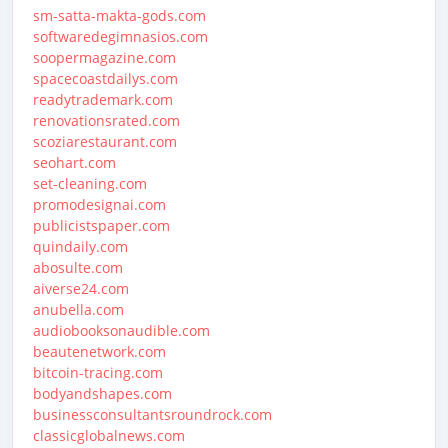
sm-satta-makta-gods.com
softwaredegimnasios.com
soopermagazine.com
spacecoastdailys.com
readytrademark.com
renovationsrated.com
scoziarestaurant.com
seohart.com
set-cleaning.com
promodesignai.com
publicistspaper.com
quindaily.com
abosulte.com
aiverse24.com
anubella.com
audiobooksonaudible.com
beautenetwork.com
bitcoin-tracing.com
bodyandshapes.com
businessconsultantsroundrock.com
classicglobalnews.com