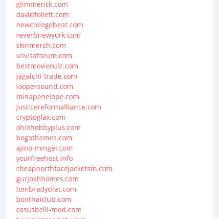
glimmerick.com
davidfollett.com
newcollegebeat.com
reverbnewyork.com
skinmerch.com
usvisaforum.com
bestmovierulz.com
jagalchi-trade.com
loopersound.com
minapenelope.com
justicereformalliance.com
cryptoglax.com
ohiohobbyplus.com
bogothemes.com
ajino-mingei.com
yourfreehost.info
cheapnorthfacejacketsm.com
gurjoshhomes.com
tombradydiet.com
bonthaiclub.com
casusbelli-mod.com