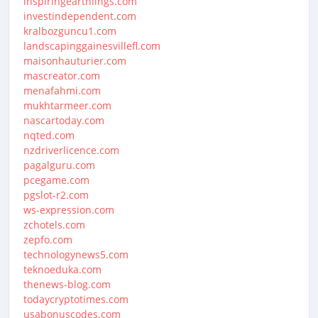
inspiringearthlings.com
investindependent.com
kralbozguncu1.com
landscapinggainesvillefl.com
maisonhauturier.com
mascreator.com
menafahmi.com
mukhtarmeer.com
nascartoday.com
nqted.com
nzdriverlicence.com
pagalguru.com
pcegame.com
pgslot-r2.com
ws-expression.com
zchotels.com
zepfo.com
technologynews5.com
teknoeduka.com
thenews-blog.com
todaycryptotimes.com
usabonuscodes.com