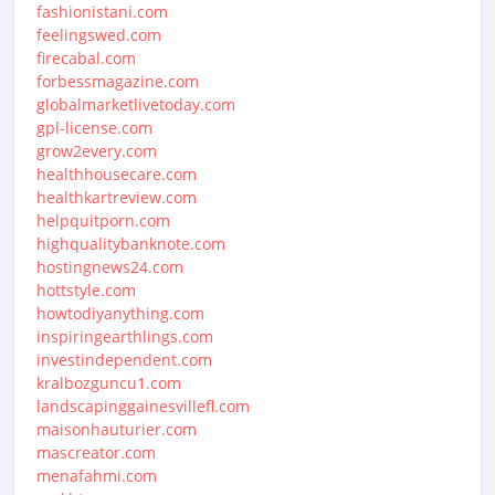
fashionistani.com
feelingswed.com
firecabal.com
forbessmagazine.com
globalmarketlivetoday.com
gpl-license.com
grow2every.com
healthhousecare.com
healthkartreview.com
helpquitporn.com
highqualitybanknote.com
hostingnews24.com
hottstyle.com
howtodiyanything.com
inspiringearthlings.com
investindependent.com
kralbozguncu1.com
landscapinggainesvillefl.com
maisonhauturier.com
mascreator.com
menafahmi.com