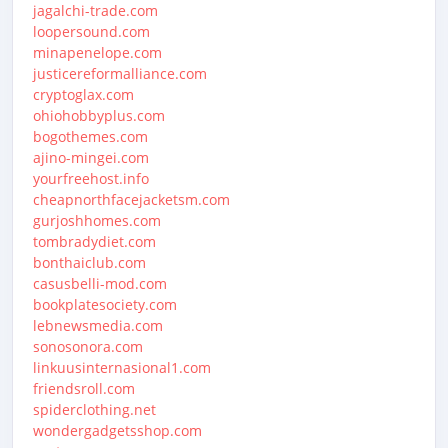
jagalchi-trade.com
loopersound.com
minapenelope.com
justicereformalliance.com
cryptoglax.com
ohiohobbyplus.com
bogothemes.com
ajino-mingei.com
yourfreehost.info
cheapnorthfacejacketsm.com
gurjoshhomes.com
tombradydiet.com
bonthaiclub.com
casusbelli-mod.com
bookplatesociety.com
lebnewsmedia.com
sonosonora.com
linkuusinternasional1.com
friendsroll.com
spiderclothing.net
wondergadgetsshop.com