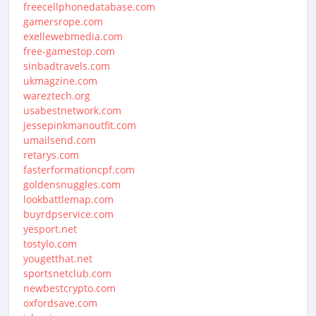
freecellphonedatabase.com
gamersrope.com
exellewebmedia.com
free-gamestop.com
sinbadtravels.com
ukmagzine.com
wareztech.org
usabestnetwork.com
jessepinkmanoutfit.com
umailsend.com
retarys.com
fasterformationcpf.com
goldensnuggles.com
lookbattlemap.com
buyrdpservice.com
yesport.net
tostylo.com
yougetthat.net
sportsnetclub.com
newbestcrypto.com
oxfordsave.com