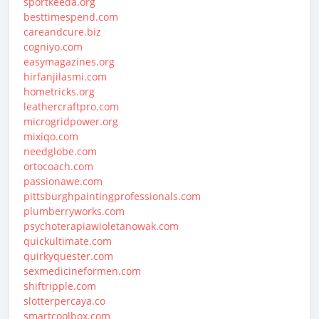
sportkeeda.org
besttimespend.com
careandcure.biz
cogniyo.com
easymagazines.org
hirfanjilasmi.com
hometricks.org
leathercraftpro.com
microgridpower.org
mixiqo.com
needglobe.com
ortocoach.com
passionawe.com
pittsburghpaintingprofessionals.com
plumberryworks.com
psychoterapiawioletanowak.com
quickultimate.com
quirkyquester.com
sexmedicineformen.com
shiftripple.com
slotterpercaya.co
smartcoolbox.com