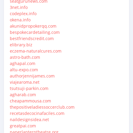
seatgurunews.com
3net.info
codeplex.info
okena.info
akunidpropokerqq.com
bespokecardetailing.com
bestfriendscredit.com
elibrary.biz
eczema-naturalcures.com
astro-bath.com
aghapal.com
altu-expo.com
authorjennijames.com
viajearoma.net
tsutsuji-parkin.com
agharab.com
cheapammousa.com
thepositiveladiessoccerclub.com
recetasdecocinafaciles.com
naildesignsidea.net
greatpai.com
paperlanterntheatre.org