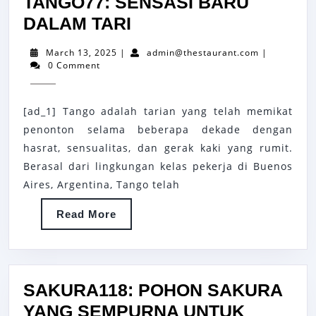
TANGO77: SENSASI BARU
TEMUKAN
DALAM TARI
DUNIA
March
admin@thes
March 13, 2025
|
admin@thestaurant.com
|
SENSUAL
13,
0 Comment
2025
TANGO77:
SENSASI
[ad_1] Tango adalah tarian yang telah memikat
BARU
penonton selama beberapa dekade dengan
DALAM
hasrat, sensualitas, dan gerak kaki yang rumit.
Berasal dari lingkungan kelas pekerja di Buenos
TARI
Aires, Argentina, Tango telah
Read
Read More
More
SAKURA118: POHON SAKURA
YANG SEMPURNA UNTUK