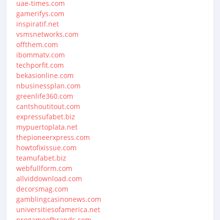
uae-times.com
gamerifys.com
inspiratif.net
vsmsnetworks.com
offthem.com
ibommatv.com
techporfit.com
bekasionline.com
nbusinessplan.com
greenlife360.com
cantshoutitout.com
expressufabet.biz
mypuertoplata.net
thepioneerxpress.com
howtofixissue.com
teamufabet.biz
webfullform.com
allviddownload.com
decorsmag.com
gamblingcasinonews.com
universitiesofamerica.net
progameofbrands.com