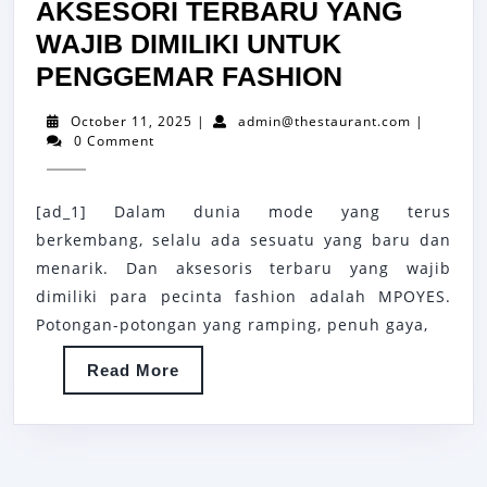
AKSESORI TERBARU YANG
WAJIB DIMILIKI UNTUK
PERKENA
PENGGEMAR FASHION
MPOYES:
October
admin@the
October 11, 2025
|
admin@thestaurant.com
|
AKSESORI
11,
0 Comment
2025
TERBARU
YANG
[ad_1] Dalam dunia mode yang terus
WAJIB
berkembang, selalu ada sesuatu yang baru dan
DIMILIKI
menarik. Dan aksesoris terbaru yang wajib
dimiliki para pecinta fashion adalah MPOYES.
UNTUK
Potongan-potongan yang ramping, penuh gaya,
PENGGEM
FASHION
Read
Read More
More