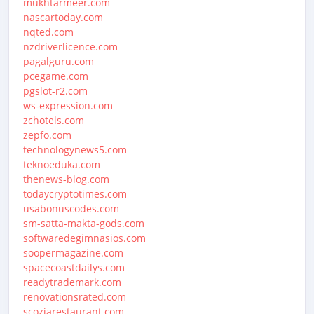
mukhtarmeer.com
nascartoday.com
nqted.com
nzdriverlicence.com
pagalguru.com
pcegame.com
pgslot-r2.com
ws-expression.com
zchotels.com
zepfo.com
technologynews5.com
teknoeduka.com
thenews-blog.com
todaycryptotimes.com
usabonuscodes.com
sm-satta-makta-gods.com
softwaredegimnasios.com
soopermagazine.com
spacecoastdailys.com
readytrademark.com
renovationsrated.com
scoziarestaurant.com