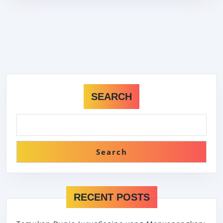
SEARCH
Search
RECENT POSTS