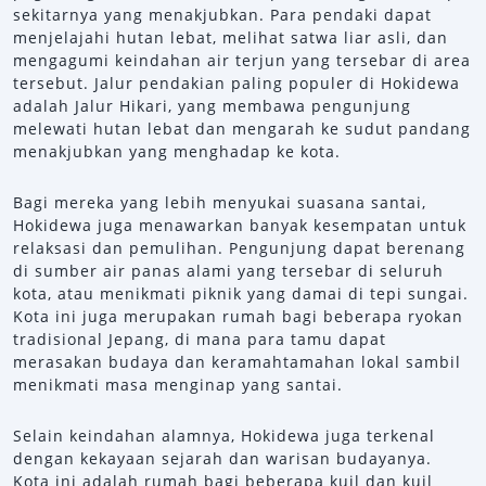
sekitarnya yang menakjubkan. Para pendaki dapat
menjelajahi hutan lebat, melihat satwa liar asli, dan
mengagumi keindahan air terjun yang tersebar di area
tersebut. Jalur pendakian paling populer di Hokidewa
adalah Jalur Hikari, yang membawa pengunjung
melewati hutan lebat dan mengarah ke sudut pandang
menakjubkan yang menghadap ke kota.
Bagi mereka yang lebih menyukai suasana santai,
Hokidewa juga menawarkan banyak kesempatan untuk
relaksasi dan pemulihan. Pengunjung dapat berenang
di sumber air panas alami yang tersebar di seluruh
kota, atau menikmati piknik yang damai di tepi sungai.
Kota ini juga merupakan rumah bagi beberapa ryokan
tradisional Jepang, di mana para tamu dapat
merasakan budaya dan keramahtamahan lokal sambil
menikmati masa menginap yang santai.
Selain keindahan alamnya, Hokidewa juga terkenal
dengan kekayaan sejarah dan warisan budayanya.
Kota ini adalah rumah bagi beberapa kuil dan kuil