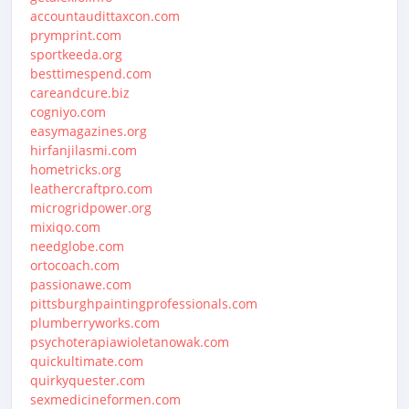
accountaudittaxcon.com
prymprint.com
sportkeeda.org
besttimespend.com
careandcure.biz
cogniyo.com
easymagazines.org
hirfanjilasmi.com
hometricks.org
leathercraftpro.com
microgridpower.org
mixiqo.com
needglobe.com
ortocoach.com
passionawe.com
pittsburghpaintingprofessionals.com
plumberryworks.com
psychoterapiawioletanowak.com
quickultimate.com
quirkyquester.com
sexmedicineformen.com