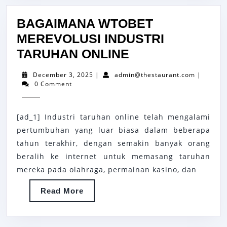
BAGAIMANA WTOBET
MEREVOLUSI INDUSTRI
BAGAIMANA
TARUHAN ONLINE
WTOBET
December
admin@th
December 3, 2025
|
admin@thestaurant.com
|
MEREVOLUSI
3,
0 Comment
2025
INDUSTRI
TARUHAN
[ad_1] Industri taruhan online telah mengalami
ONLINE
pertumbuhan yang luar biasa dalam beberapa
tahun terakhir, dengan semakin banyak orang
beralih ke internet untuk memasang taruhan
mereka pada olahraga, permainan kasino, dan
Read
Read More
More