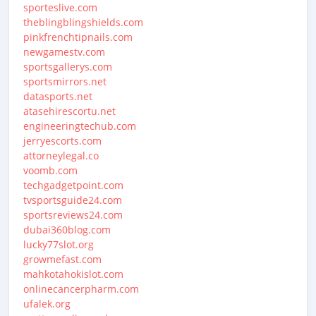
sporteslive.com
theblingblingshields.com
pinkfrenchtipnails.com
newgamestv.com
sportsgallerys.com
sportsmirrors.net
datasports.net
atasehirescortu.net
engineeringtechub.com
jerryescorts.com
attorneylegal.co
voomb.com
techgadgetpoint.com
tvsportsguide24.com
sportsreviews24.com
dubai360blog.com
lucky77slot.org
growmefast.com
mahkotahokislot.com
onlinecancerpharm.com
ufalek.org