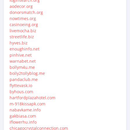
loginsearch.org
aodecor.org
donorsmatch.org
nowtimes.org
casinoeing.org
livemocha.biz
streetlife.biz
hyves.biz
enoughinfo.net
pinhive.net
warnabet.net
bollym4u.me
bolly2tollyblog.me
pandaclub.me
flyttevask.io
byhous.com
hartfordplazahotel.com
m-918kissapk.com
nabavkame.info
gakbiasa.com
iflowerhu.info
chicagocrystalconnection.com