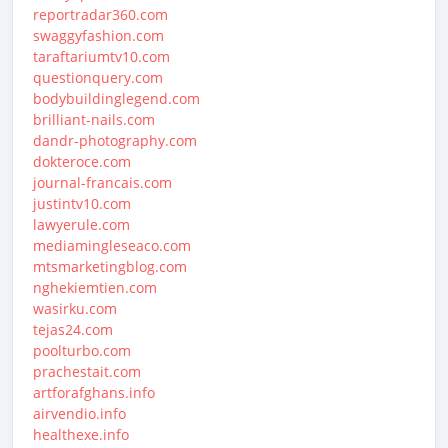
reportradar360.com
swaggyfashion.com
taraftariumtv10.com
questionquery.com
bodybuildinglegend.com
brilliant-nails.com
dandr-photography.com
dokteroce.com
journal-francais.com
justintv10.com
lawyerule.com
mediamingleseaco.com
mtsmarketingblog.com
nghekiemtien.com
wasirku.com
tejas24.com
poolturbo.com
prachestait.com
artforafghans.info
airvendio.info
healthexe.info