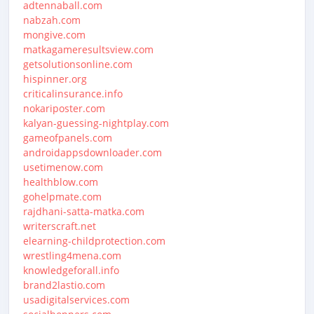
adtennaball.com
nabzah.com
mongive.com
matkagameresultsview.com
getsolutionsonline.com
hispinner.org
criticalinsurance.info
nokariposter.com
kalyan-guessing-nightplay.com
gameofpanels.com
androidappsdownloader.com
usetimenow.com
healthblow.com
gohelpmate.com
rajdhani-satta-matka.com
writerscraft.net
elearning-childprotection.com
wrestling4mena.com
knowledgeforall.info
brand2lastio.com
usadigitalservices.com