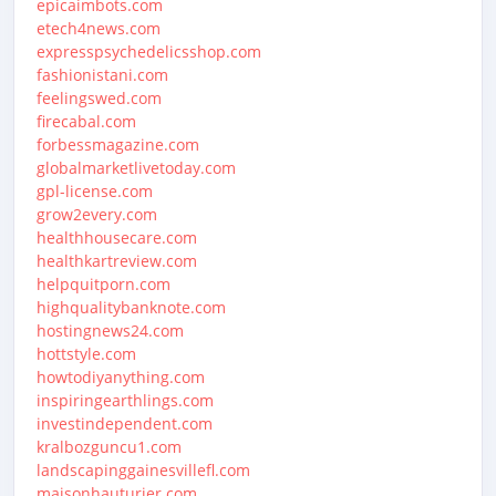
epicaimbots.com
etech4news.com
expresspsychedelicsshop.com
fashionistani.com
feelingswed.com
firecabal.com
forbessmagazine.com
globalmarketlivetoday.com
gpl-license.com
grow2every.com
healthhousecare.com
healthkartreview.com
helpquitporn.com
highqualitybanknote.com
hostingnews24.com
hottstyle.com
howtodiyanything.com
inspiringearthlings.com
investindependent.com
kralbozguncu1.com
landscapinggainesvillefl.com
maisonhauturier.com