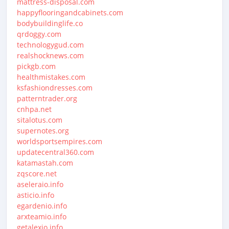
mattress-disposal.com
happyflooringandcabinets.com
bodybuildinglife.co
qrdoggy.com
technologygud.com
realshocknews.com
pickgb.com
healthmistakes.com
ksfashiondresses.com
patterntrader.org
cnhpa.net
sitalotus.com
supernotes.org
worldsportsempires.com
updatecentral360.com
katamastah.com
zqscore.net
aseleraio.info
asticio.info
egardenio.info
arxteamio.info
getalexio.info