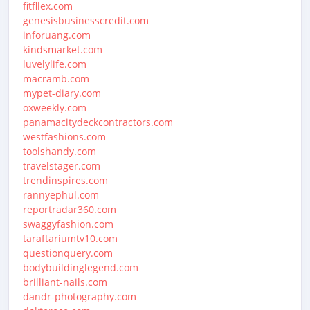
fitfllex.com
genesisbusinesscredit.com
inforuang.com
kindsmarket.com
luvelylife.com
macramb.com
mypet-diary.com
oxweekly.com
panamacitydeckcontractors.com
westfashions.com
toolshandy.com
travelstager.com
trendinspires.com
rannyephul.com
reportradar360.com
swaggyfashion.com
taraftariumtv10.com
questionquery.com
bodybuildinglegend.com
brilliant-nails.com
dandr-photography.com