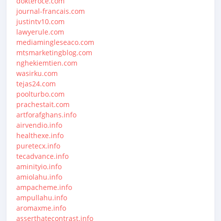
dokteroce.com
journal-francais.com
justintv10.com
lawyerule.com
mediamingleseaco.com
mtsmarketingblog.com
nghekiemtien.com
wasirku.com
tejas24.com
poolturbo.com
prachestait.com
artforafghans.info
airvendio.info
healthexe.info
puretecx.info
tecadvance.info
aminityio.info
amiolahu.info
ampacheme.info
ampullahu.info
aromaxme.info
asserthatecontrast.info