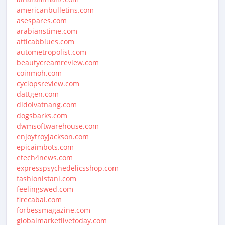
americanbulletins.com
asespares.com
arabianstime.com
atticabblues.com
autometropolist.com
beautycreamreview.com
coinmoh.com
cyclopsreview.com
dattgen.com
didoivatnang.com
dogsbarks.com
dwmsoftwarehouse.com
enjoytroyjackson.com
epicaimbots.com
etech4news.com
expresspsychedelicsshop.com
fashionistani.com
feelingswed.com
firecabal.com
forbessmagazine.com
globalmarketlivetoday.com