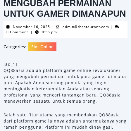
MENGUBAH PERMAINAN
UNTUK GAMER DIMANAPUN
November
admin@thes
November 16, 2025
|
admin@thestaurant.com
|
16,
0 Comment
|
8:56 pm
2025
Categories:
Slot Online
[ad_1]
QQ88asia adalah platform game online revolusioner
yang mengubah permainan untuk para gamer di mana
pun. Apakah Anda seorang pemula yang ingin
meningkatkan keterampilan Anda atau seorang
profesional yang mencari tantangan baru, QQ88asia
menawarkan sesuatu untuk semua orang.
Salah satu fitur utama yang membedakan QQ88asia
dari platform game lainnya adalah antarmukanya yang
ramah pengguna. Platform ini mudah dinavigasi,