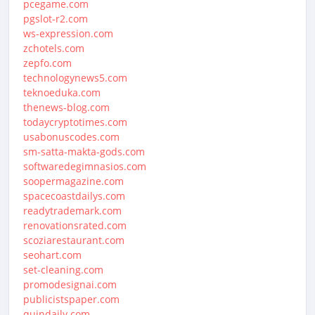
pcegame.com
pgslot-r2.com
ws-expression.com
zchotels.com
zepfo.com
technologynews5.com
teknoeduka.com
thenews-blog.com
todaycryptotimes.com
usabonuscodes.com
sm-satta-makta-gods.com
softwaredegimnasios.com
soopermagazine.com
spacecoastdailys.com
readytrademark.com
renovationsrated.com
scoziarestaurant.com
seohart.com
set-cleaning.com
promodesignai.com
publicistspaper.com
quindaily.com