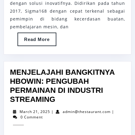
dengan solusi inovatifnya. Didirikan pada tahun
2017, Sigma168 dengan cepat terkenal sebagai
pemimpin di bidang kecerdasan buatan,
pembelajaran mesin, dan
Read
Read More
More
MENJELAJAHI BANGKITNYA
HBOWIN: PENGUBAH
PERMAINAN DI INDUSTRI
MENJELAJAHI
STREAMING
BANGKITNYA
March
admin@thes
March 21, 2025
|
admin@thestaurant.com
|
HBOWIN:
21,
0 Comment
2025
PENGUBAH
PERMAINAN