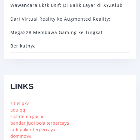
Wawancara Eksklusif: Di Balik Layar di XYZKlub
Dari Virtual Reality ke Augmented Reality:
Mega228 Membawa Gaming ke Tingkat
Berikutnya
LINKS
situs pkv
adu qq
slot demo gacor
bandar judi bola terpercaya
judi poker terpercaya
domino99