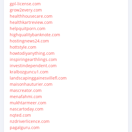
gpl-license.com
grow2every.com
healthhousecare.com
healthkartreview.com
helpquitporn.com
highqualitybanknote.com
hostingnews24.com
hottstyle.com
howtodiyanything.com
inspiringearthlings.com
investindependent.com
kralbozguncu1.com
landscapinggainesvillefl.com
maisonhauturier.com
mascreator.com
menafahmi.com
mukhtarmeer.com
nascartoday.com
nqted.com
nzdriverlicence.com
pagalguru.com