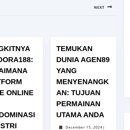
NEXT
Next
post:
GKITNYA
TEMUKAN
DORA188:
DUNIA AGEN89
AIMANA
YANG
TFORM
MENYENANGK
E ONLINE
AN: TUJUAN
PERMAINAN
om
TEMUK
DOMINASI
UTAMA ANDA
DUNIA
BANGKITNYA
STRI
December
December 15, 2024
|