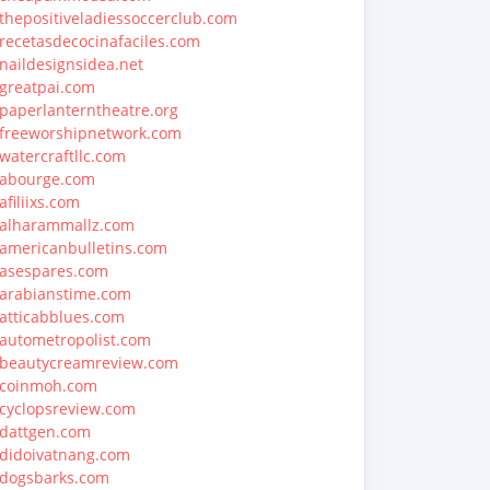
thepositiveladiessoccerclub.com
recetasdecocinafaciles.com
naildesignsidea.net
greatpai.com
paperlanterntheatre.org
freeworshipnetwork.com
watercraftllc.com
abourge.com
afiliixs.com
alharammallz.com
americanbulletins.com
asespares.com
arabianstime.com
atticabblues.com
autometropolist.com
beautycreamreview.com
coinmoh.com
cyclopsreview.com
dattgen.com
didoivatnang.com
dogsbarks.com