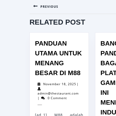
POST
PREVIOUS
NAVIGATION
Previous
RELATED POST
post:
PANDUAN
BAN
UTAMA UNTUK
PAN
MENANG
BAG
PANDUAN
BESAR DI M88
PLA
UTAMA
GAM
November
November 18, 2025
|
UNTUK
18,
INI
MENANG
2025
admin@thestaurant.c
admin@thestaurant.com
|
0 Comment
BESAR
MEN
DI
INDU
[ad_1] M88 adalah