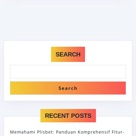
SEARCH
Search
RECENT POSTS
Memahami Plisbet: Panduan Komprehensif Fitur-