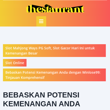
Skip
to
content
Open
Button
Slot Mahjong Ways PG Soft, Slot Gacor Hari Ini untuk
Kemenangan Besar
Slot Online
Bebaskan Potensi Kemenangan Anda dengan Winlose99:
Tinjauan Komprehensif
BEBASKAN POTENSI
KEMENANGAN ANDA