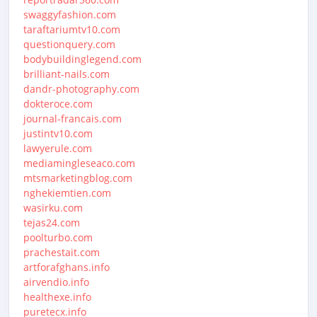
swaggyfashion.com
taraftariumtv10.com
questionquery.com
bodybuildinglegend.com
brilliant-nails.com
dandr-photography.com
dokteroce.com
journal-francais.com
justintv10.com
lawyerule.com
mediamingleseaco.com
mtsmarketingblog.com
nghekiemtien.com
wasirku.com
tejas24.com
poolturbo.com
prachestait.com
artforafghans.info
airvendio.info
healthexe.info
puretecx.info