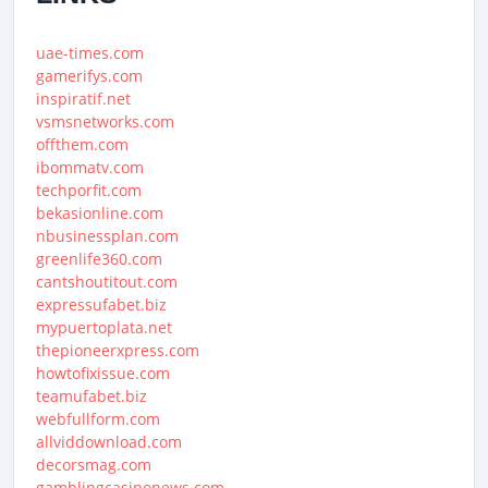
uae-times.com
gamerifys.com
inspiratif.net
vsmsnetworks.com
offthem.com
ibommatv.com
techporfit.com
bekasionline.com
nbusinessplan.com
greenlife360.com
cantshoutitout.com
expressufabet.biz
mypuertoplata.net
thepioneerxpress.com
howtofixissue.com
teamufabet.biz
webfullform.com
allviddownload.com
decorsmag.com
gamblingcasinonews.com