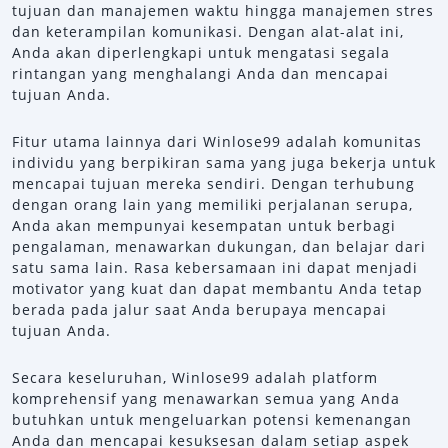
tujuan dan manajemen waktu hingga manajemen stres
dan keterampilan komunikasi. Dengan alat-alat ini,
Anda akan diperlengkapi untuk mengatasi segala
rintangan yang menghalangi Anda dan mencapai
tujuan Anda.
Fitur utama lainnya dari Winlose99 adalah komunitas
individu yang berpikiran sama yang juga bekerja untuk
mencapai tujuan mereka sendiri. Dengan terhubung
dengan orang lain yang memiliki perjalanan serupa,
Anda akan mempunyai kesempatan untuk berbagi
pengalaman, menawarkan dukungan, dan belajar dari
satu sama lain. Rasa kebersamaan ini dapat menjadi
motivator yang kuat dan dapat membantu Anda tetap
berada pada jalur saat Anda berupaya mencapai
tujuan Anda.
Secara keseluruhan, Winlose99 adalah platform
komprehensif yang menawarkan semua yang Anda
butuhkan untuk mengeluarkan potensi kemenangan
Anda dan mencapai kesuksesan dalam setiap aspek