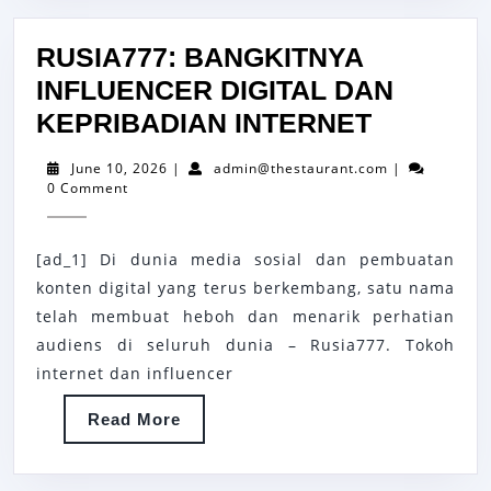
RUSIA777: BANGKITNYA
INFLUENCER DIGITAL DAN
RUSIA77
KEPRIBADIAN INTERNET
BANGKI
June
admin@thesta
June 10, 2026
|
admin@thestaurant.com
|
INFLUE
10,
0 Comment
2026
DIGITAL
DAN
[ad_1] Di dunia media sosial dan pembuatan
KEPRIB
konten digital yang terus berkembang, satu nama
INTERNE
telah membuat heboh dan menarik perhatian
audiens di seluruh dunia – Rusia777. Tokoh
internet dan influencer
Read
Read More
More