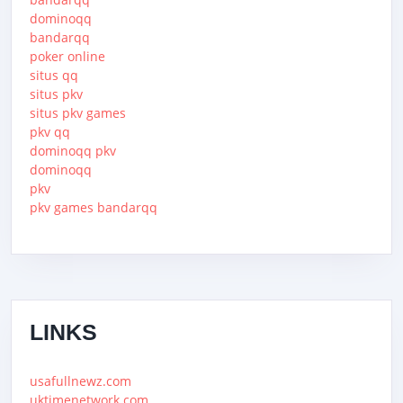
dominoqq
bandarqq
poker online
situs qq
situs pkv
situs pkv games
pkv qq
dominoqq pkv
dominoqq
pkv
pkv games bandarqq
LINKS
usafullnewz.com
uktimenetwork.com