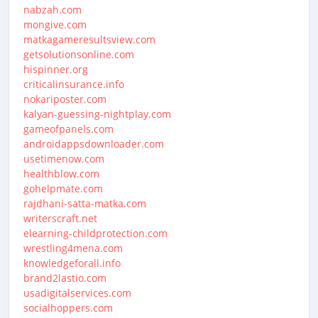
nabzah.com
mongive.com
matkagameresultsview.com
getsolutionsonline.com
hispinner.org
criticalinsurance.info
nokariposter.com
kalyan-guessing-nightplay.com
gameofpanels.com
androidappsdownloader.com
usetimenow.com
healthblow.com
gohelpmate.com
rajdhani-satta-matka.com
writerscraft.net
elearning-childprotection.com
wrestling4mena.com
knowledgeforall.info
brand2lastio.com
usadigitalservices.com
socialhoppers.com