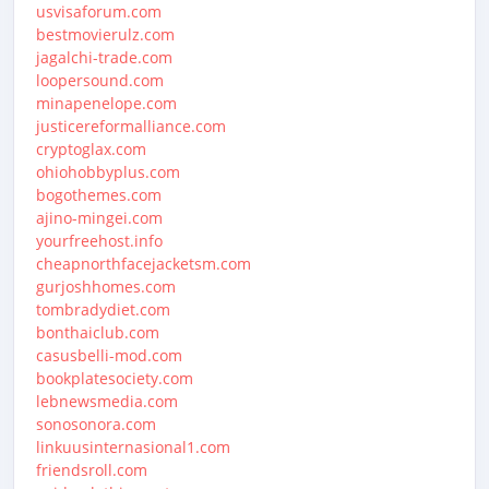
usvisaforum.com
bestmovierulz.com
jagalchi-trade.com
loopersound.com
minapenelope.com
justicereformalliance.com
cryptoglax.com
ohiohobbyplus.com
bogothemes.com
ajino-mingei.com
yourfreehost.info
cheapnorthfacejacketsm.com
gurjoshhomes.com
tombradydiet.com
bonthaiclub.com
casusbelli-mod.com
bookplatesociety.com
lebnewsmedia.com
sonosonora.com
linkuusinternasional1.com
friendsroll.com