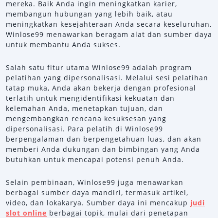
mereka. Baik Anda ingin meningkatkan karier,
membangun hubungan yang lebih baik, atau
meningkatkan kesejahteraan Anda secara keseluruhan,
Winlose99 menawarkan beragam alat dan sumber daya
untuk membantu Anda sukses.
Salah satu fitur utama Winlose99 adalah program
pelatihan yang dipersonalisasi. Melalui sesi pelatihan
tatap muka, Anda akan bekerja dengan profesional
terlatih untuk mengidentifikasi kekuatan dan
kelemahan Anda, menetapkan tujuan, dan
mengembangkan rencana kesuksesan yang
dipersonalisasi. Para pelatih di Winlose99
berpengalaman dan berpengetahuan luas, dan akan
memberi Anda dukungan dan bimbingan yang Anda
butuhkan untuk mencapai potensi penuh Anda.
Selain pembinaan, Winlose99 juga menawarkan
berbagai sumber daya mandiri, termasuk artikel,
video, dan lokakarya. Sumber daya ini mencakup
judi
slot online
berbagai topik, mulai dari penetapan