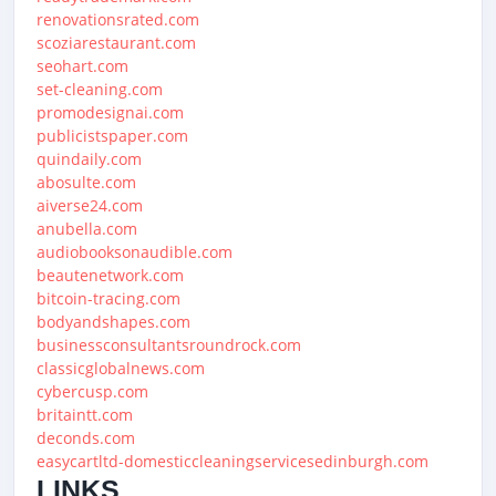
renovationsrated.com
scoziarestaurant.com
seohart.com
set-cleaning.com
promodesignai.com
publicistspaper.com
quindaily.com
abosulte.com
aiverse24.com
anubella.com
audiobooksonaudible.com
beautenetwork.com
bitcoin-tracing.com
bodyandshapes.com
businessconsultantsroundrock.com
classicglobalnews.com
cybercusp.com
britaintt.com
deconds.com
easycartltd-domesticcleaningservicesedinburgh.com
LINKS