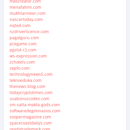
mascreator.com
menafahmi.com
mukhtarmeer.com
nascartoday.com
nqted.com
nzdriverlicence.com
pagalguru.com
pcegame.com
pgslot-r2.com
ws-expression.com
zchotels.com
zepfo.com
technologynews5.com
teknoeduka.com
thenews-blog.com
todaycryptotimes.com
usabonuscodes.com
sm-satta-makta-gods.com
softwaredegimnasios.com
soopermagazine.com
spacecoastdailys.com
readytrademark.com