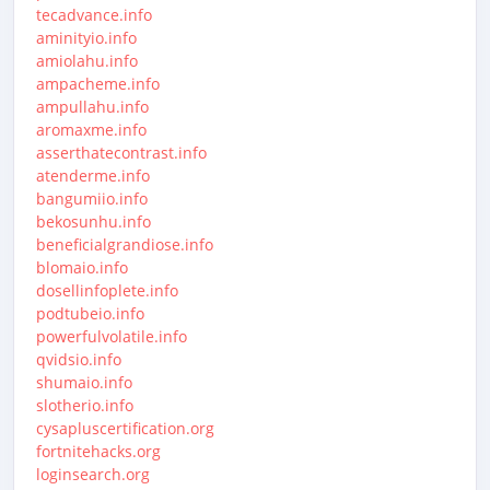
tecadvance.info
aminityio.info
amiolahu.info
ampacheme.info
ampullahu.info
aromaxme.info
asserthatecontrast.info
atenderme.info
bangumiio.info
bekosunhu.info
beneficialgrandiose.info
blomaio.info
dosellinfoplete.info
podtubeio.info
powerfulvolatile.info
qvidsio.info
shumaio.info
slotherio.info
cysapluscertification.org
fortnitehacks.org
loginsearch.org