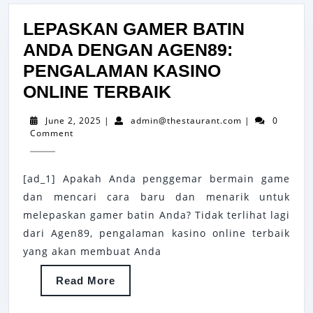
LEPASKAN GAMER BATIN
ANDA DENGAN AGEN89:
PENGALAMAN KASINO
LEPASKAN
ONLINE TERBAIK
GAMER
June
admin@thestau
June 2, 2025
|
admin@thestaurant.com
|
0
BATIN
2,
Comment
2025
ANDA
DENGAN
[ad_1] Apakah Anda penggemar bermain game
AGEN89:
dan mencari cara baru dan menarik untuk
PENGALAMAN
melepaskan gamer batin Anda? Tidak terlihat lagi
dari Agen89, pengalaman kasino online terbaik
KASINO
yang akan membuat Anda
ONLINE
TERBAIK
Read
Read More
More