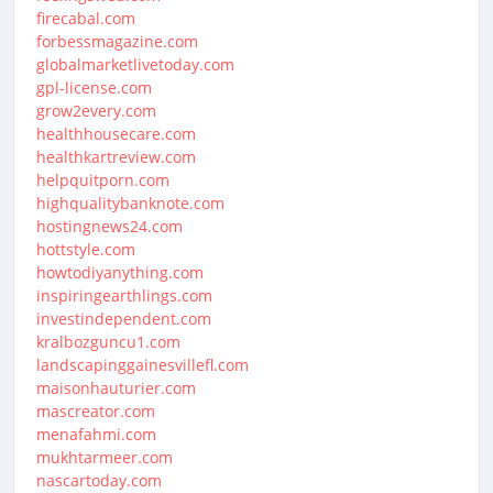
firecabal.com
forbessmagazine.com
globalmarketlivetoday.com
gpl-license.com
grow2every.com
healthhousecare.com
healthkartreview.com
helpquitporn.com
highqualitybanknote.com
hostingnews24.com
hottstyle.com
howtodiyanything.com
inspiringearthlings.com
investindependent.com
kralbozguncu1.com
landscapinggainesvillefl.com
maisonhauturier.com
mascreator.com
menafahmi.com
mukhtarmeer.com
nascartoday.com