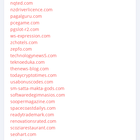
nqted.com
nzdriverlicence.com
pagalguru.com
pcegame.com
pgslot-r2.com
ws-expression.com
zchotels.com
zepfo.com
technologynews5.com
teknoeduka.com
thenews-blog.com
todaycryptotimes.com
usabonuscodes.com
sm-satta-makta-gods.com
softwaredegimnasios.com
soopermagazine.com
spacecoastdailys.com
readytrademark.com
renovationsrated.com
scoziarestaurant.com
seohart.com