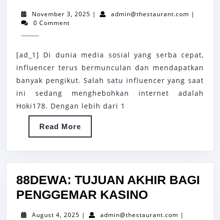
DALAM
November
admin@th
November 3, 2025
|
admin@thestaurant.com
|
DUNIA
3,
0 Comment
2025
HOKI178:
BAGAIMANA
[ad_1] Di dunia media sosial yang serba cepat,
SEORANG
influencer terus bermunculan dan mendapatkan
INFLUENCER
banyak pengikut. Salah satu influencer yang saat
ini sedang menghebohkan internet adalah
MENGAMBIL
Hoki178. Dengan lebih dari 1
ALIH
INTERNET
Read
Read More
More
DENGAN
BADAI
88DEWA: TUJUAN AKHIR BAGI
88DEWA:
PENGGEMAR KASINO
TUJUAN
August
admin@thest
August 4, 2025
|
admin@thestaurant.com
|