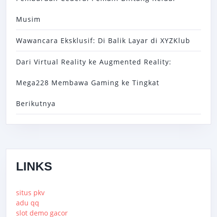
Musim
Wawancara Eksklusif: Di Balik Layar di XYZKlub
Dari Virtual Reality ke Augmented Reality:
Mega228 Membawa Gaming ke Tingkat
Berikutnya
LINKS
situs pkv
adu qq
slot demo gacor