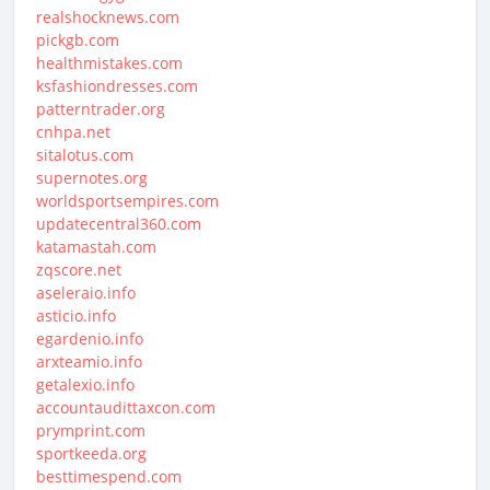
realshocknews.com
pickgb.com
healthmistakes.com
ksfashiondresses.com
patterntrader.org
cnhpa.net
sitalotus.com
supernotes.org
worldsportsempires.com
updatecentral360.com
katamastah.com
zqscore.net
aseleraio.info
asticio.info
egardenio.info
arxteamio.info
getalexio.info
accountaudittaxcon.com
prymprint.com
sportkeeda.org
besttimespend.com