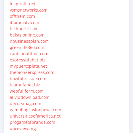
inspiratif.net
vsmsnetworks.com
offthem.com
ibommatv.com
techporfit.com
bekasionline.com
nbusinessplan.com
greenlife360.com
cantshoutitout.com
expressufabet.biz
mypuertoplata.net
thepioneerxpress.com
howtofixissue.com
teamufabet.biz
webfullform.com
allviddownload.com
decorsmag.com
gamblingcasinonews.com
universitiesofamerica.net
progameofbrands.com
qbreview.org