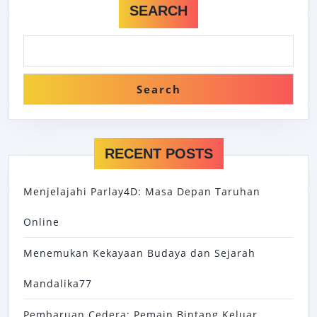
SEARCH
Search
RECENT POSTS
Menjelajahi Parlay4D: Masa Depan Taruhan
Online
Menemukan Kekayaan Budaya dan Sejarah
Mandalika77
Pembaruan Cedera: Pemain Bintang Keluar