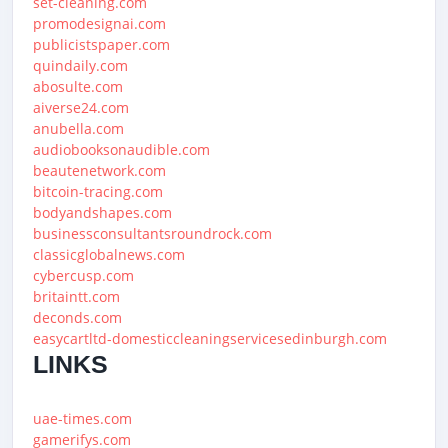
set-cleaning.com
promodesignai.com
publicistspaper.com
quindaily.com
abosulte.com
aiverse24.com
anubella.com
audiobooksonaudible.com
beautenetwork.com
bitcoin-tracing.com
bodyandshapes.com
businessconsultantsroundrock.com
classicglobalnews.com
cybercusp.com
britaintt.com
deconds.com
easycartltd-domesticcleaningservicesedinburgh.com
LINKS
uae-times.com
gamerifys.com