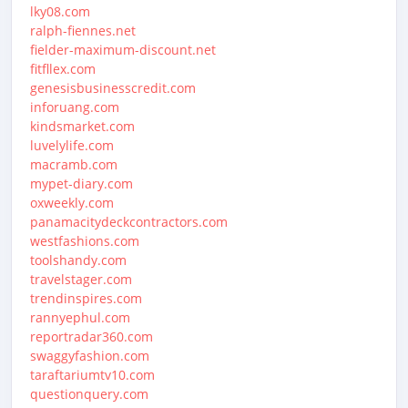
lky08.com
ralph-fiennes.net
fielder-maximum-discount.net
fitfllex.com
genesisbusinesscredit.com
inforuang.com
kindsmarket.com
luvelylife.com
macramb.com
mypet-diary.com
oxweekly.com
panamacitydeckcontractors.com
westfashions.com
toolshandy.com
travelstager.com
trendinspires.com
rannyephul.com
reportradar360.com
swaggyfashion.com
taraftariumtv10.com
questionquery.com