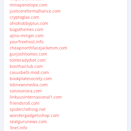
minapenelope.com
justicereformalliance.com
cryptoglax.com
ohiohobbyplus.com
bogothemes.com
ajino-mingei.com
yourfreehost.info
cheapnorthfacejacketsm.com
gurjoshhomes.com
tombradydiet.com
bonthaiclub.com
casusbelli-mod.com
bookplatesociety.com
lebnewsmedia.com
sonosonora.com
linkuusinternasional1.com
friendsroll.com
spiderclothing.net
wondergadgetsshop.com
seatgurunews.com
3net.info