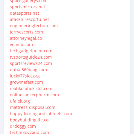
sportsgallerys.com
sportsmirrors.net
datasports.net
atasehirescortu.net
engineeringtechub.com
jerryescorts.com
attorneylegal.co
voomb.com
techgadgetpoint.com
tvsportsguide24.com
sportsreviews24.com
dubai360blog.com
lucky77slot.org
growmefast.com
mahkotahokislot.com
onlinecancerpharm.com
ufalek.org
mattress-disposal.com
happyflooringandcabinets.com
bodybuildinglife.co
qrdoggy.com
technologygud.com