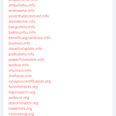
ampullahu.info
aromaxme.info
asserthatecontrast.info
atenderme.info
bangumiio.info
bekosunhu.info
beneficialgrandiose.info
blomaio.info
dosellinfoplete.info
podtubeio.info
powerfulvolatile.info
qvidsio.info
shumaio.info
slotherio.info
cysapluscertification.org
fortnitehacks.org
loginsearch.org
aodecor.org
donorsmatch.org
nowtimes.org
casinoeing.org