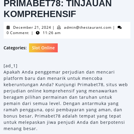
PRIMABET78: TINJAUAN
KOMPREHENSIF
December
admin@thes
December 21, 2024
|
admin@thestaurant.com
|
21,
0 Comment
|
11:26 am
2024
Categories:
Slot Online
[ad_1]
Apakah Anda penggemar perjudian dan mencari
platform baru dan menarik untuk mencoba
keberuntungan Anda? Kunjungi Primabet78, situs web
perjudian online komprehensif yang menawarkan
beragam pilihan permainan dan taruhan untuk
pemain dari semua level. Dengan antarmuka yang
ramah pengguna, opsi pembayaran yang aman, dan
bonus besar, Primabet78 adalah tempat yang tepat
untuk melepaskan jiwa penjudi Anda dan berpotensi
menang besar.