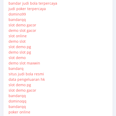
bandar judi bola terpercaya
judi poker terpercaya
domino99
bandarqq
slot demo gacor
demo slot gacor
slot online
demo slot
slot demo pg
demo slot pg
slot demo
demo slot maxwin
bandarq
situs judi bola resmi
data pengeluaran hk
slot demo pg
slot demo gacor
bandarqq
dominoqq
bandarqq
poker online