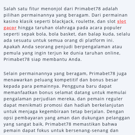
Salah satu fitur menonjol dari Primabet78 adalah
pilihan permainannya yang beragam. Dari permainan
kasino klasik seperti blackjack, roulette, dan slot
slot
gacor
hingga taruhan olahraga pada acara populer
seperti sepak bola, bola basket, dan balap kuda, selalu
ada sesuatu untuk semua orang di platform ini.
Apakah Anda seorang penjudi berpengalaman atau
pemula yang ingin terjun ke dunia taruhan online,
Primabet78 siap membantu Anda.
Selain permainannya yang beragam, Primabet78 juga
menawarkan peluang kompetitif dan bonus besar
kepada para pemainnya. Pengguna baru dapat
memanfaatkan bonus selamat datang untuk memulai
pengalaman perjudian mereka, dan pemain reguler
dapat menikmati promosi dan hadiah berkelanjutan
untuk menjaga kegembiraan tetap berjalan. Dengan
opsi pembayaran yang aman dan dukungan pelanggan
yang sangat baik, Primabet78 memastikan bahwa
pemain dapat fokus untuk bersenang-senang dan