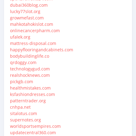
dubai360blog.com
lucky77slot.org
growmefast.com
mahkotahokislot.com
onlinecancerpharm.com
ufalek.org
mattress-disposal.com
happyflooringandcabinets.com
bodybuildinglife.co
qrdoggy.com
technologygud.com
realshocknews.com
pickgb.com
healthmistakes.com
ksfashiondresses.com
patterntrader.org
cnhpa.net
sitalotus.com
supernotes.org
worldsportsempires.com
updatecentral360.com