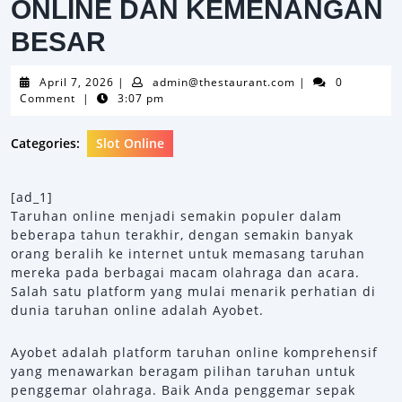
ONLINE DAN KEMENANGAN
BESAR
April
admin@thestaura
April 7, 2026
|
admin@thestaurant.com
|
0
7,
Comment
|
3:07 pm
2026
Categories:
Slot Online
[ad_1]
Taruhan online menjadi semakin populer dalam
beberapa tahun terakhir, dengan semakin banyak
orang beralih ke internet untuk memasang taruhan
mereka pada berbagai macam olahraga dan acara.
Salah satu platform yang mulai menarik perhatian di
dunia taruhan online adalah Ayobet.
Ayobet adalah platform taruhan online komprehensif
yang menawarkan beragam pilihan taruhan untuk
penggemar olahraga. Baik Anda penggemar sepak