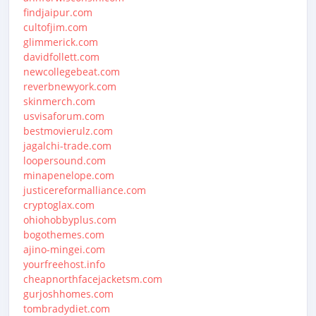
findjaipur.com
cultofjim.com
glimmerick.com
davidfollett.com
newcollegebeat.com
reverbnewyork.com
skinmerch.com
usvisaforum.com
bestmovierulz.com
jagalchi-trade.com
loopersound.com
minapenelope.com
justicereformalliance.com
cryptoglax.com
ohiohobbyplus.com
bogothemes.com
ajino-mingei.com
yourfreehost.info
cheapnorthfacejacketsm.com
gurjoshhomes.com
tombradydiet.com