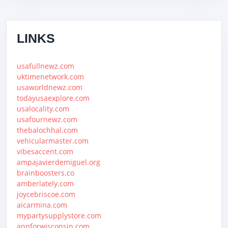
LINKS
usafullnewz.com
uktimenetwork.com
usaworldnewz.com
todayusaexplore.com
usalocality.com
usafournewz.com
thebalochhal.com
vehicularmaster.com
vibesaccent.com
ampajavierdemiguel.org
brainboosters.co
amberlately.com
joycebriscoe.com
aicarmina.com
mypartysupplystore.com
annforwisconsin.com