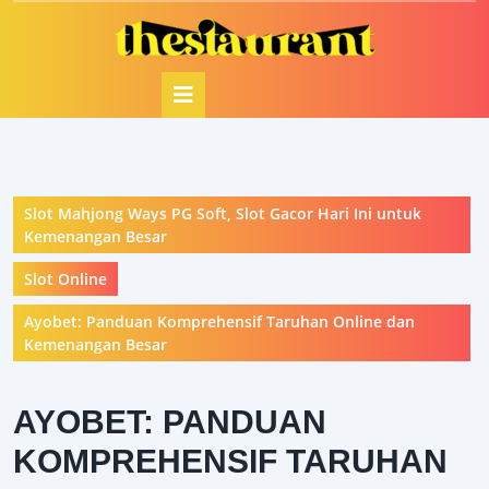
Skip
to
content
Open
Button
Slot Mahjong Ways PG Soft, Slot Gacor Hari Ini untuk
Kemenangan Besar
Slot Online
Ayobet: Panduan Komprehensif Taruhan Online dan
Kemenangan Besar
AYOBET: PANDUAN
KOMPREHENSIF TARUHAN