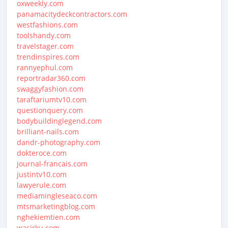
oxweekly.com
panamacitydeckcontractors.com
westfashions.com
toolshandy.com
travelstager.com
trendinspires.com
rannyephul.com
reportradar360.com
swaggyfashion.com
taraftariumtv10.com
questionquery.com
bodybuildinglegend.com
brilliant-nails.com
dandr-photography.com
dokteroce.com
journal-francais.com
justintv10.com
lawyerule.com
mediamingleseaco.com
mtsmarketingblog.com
nghekiemtien.com
wasirku.com