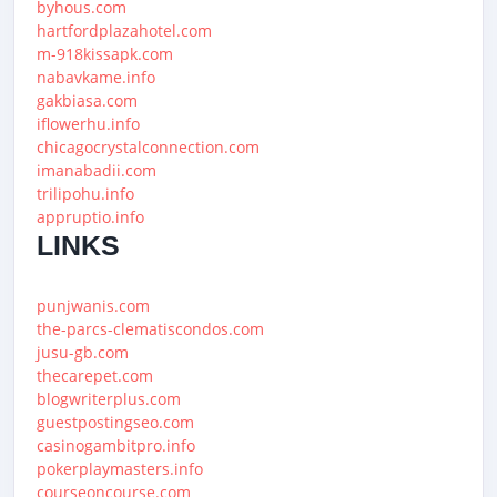
byhous.com
hartfordplazahotel.com
m-918kissapk.com
nabavkame.info
gakbiasa.com
iflowerhu.info
chicagocrystalconnection.com
imanabadii.com
trilipohu.info
appruptio.info
LINKS
punjwanis.com
the-parcs-clematiscondos.com
jusu-gb.com
thecarepet.com
blogwriterplus.com
guestpostingseo.com
casinogambitpro.info
pokerplaymasters.info
courseoncourse.com