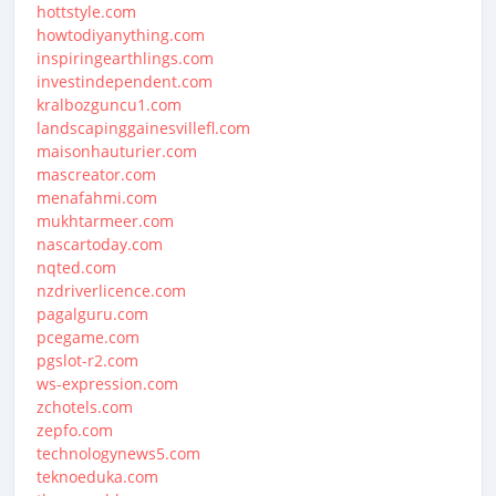
hottstyle.com
howtodiyanything.com
inspiringearthlings.com
investindependent.com
kralbozguncu1.com
landscapinggainesvillefl.com
maisonhauturier.com
mascreator.com
menafahmi.com
mukhtarmeer.com
nascartoday.com
nqted.com
nzdriverlicence.com
pagalguru.com
pcegame.com
pgslot-r2.com
ws-expression.com
zchotels.com
zepfo.com
technologynews5.com
teknoeduka.com