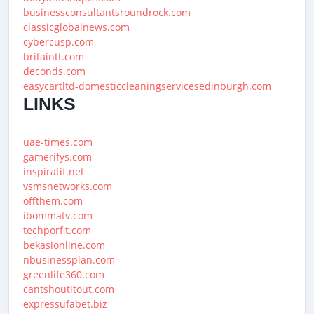
businessconsultantsroundrock.com
classicglobalnews.com
cybercusp.com
britaintt.com
deconds.com
easycartltd-domesticcleaningservicesedinburgh.com
LINKS
uae-times.com
gamerifys.com
inspiratif.net
vsmsnetworks.com
offthem.com
ibommatv.com
techporfit.com
bekasionline.com
nbusinessplan.com
greenlife360.com
cantshoutitout.com
expressufabet.biz