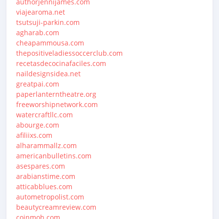
authorjennijames.com
viajearoma.net
tsutsuji-parkin.com
agharab.com
cheapammousa.com
thepositiveladiessoccerclub.com
recetasdecocinafaciles.com
naildesignsidea.net
greatpai.com
paperlanterntheatre.org
freeworshipnetwork.com
watercraftllc.com
abourge.com
afiliixs.com
alharammallz.com
americanbulletins.com
asespares.com
arabianstime.com
atticabblues.com
autometropolist.com
beautycreamreview.com
coinmoh.com