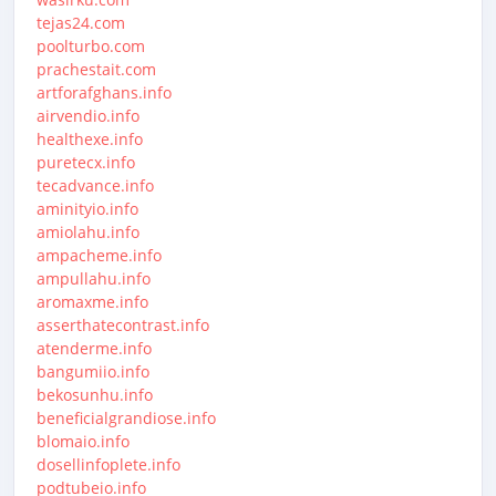
tejas24.com
poolturbo.com
prachestait.com
artforafghans.info
airvendio.info
healthexe.info
puretecx.info
tecadvance.info
aminityio.info
amiolahu.info
ampacheme.info
ampullahu.info
aromaxme.info
asserthatecontrast.info
atenderme.info
bangumiio.info
bekosunhu.info
beneficialgrandiose.info
blomaio.info
dosellinfoplete.info
podtubeio.info