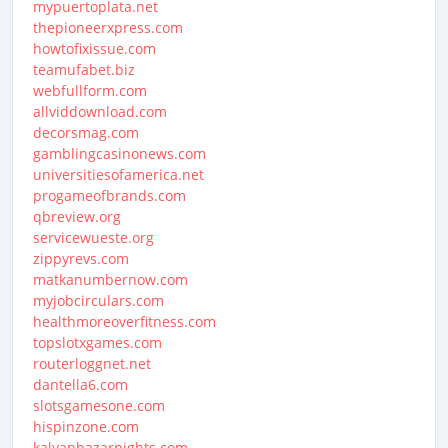
mypuertoplata.net
thepioneerxpress.com
howtofixissue.com
teamufabet.biz
webfullform.com
allviddownload.com
decorsmag.com
gamblingcasinonews.com
universitiesofamerica.net
progameofbrands.com
qbreview.org
servicewueste.org
zippyrevs.com
matkanumbernow.com
myjobcirculars.com
healthmoreoverfitness.com
topslotxgames.com
routerloggnet.net
dantella6.com
slotsgamesone.com
hispinzone.com
kalyanbazarnights.com